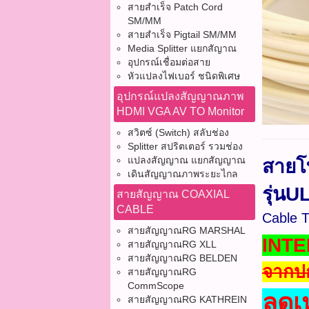
สายสำเร็จ Patch Cord
SM/MM
สายสำเร็จ Pigtail SM/MM
Media Splitter แยกสัญาณ
อุปกรณ์เชื่อมต่อสาย
หัวแปลงไฟเบอร์ ชนิดพิเศษ
อุปกรณ์แปลงสัญญาณภาพ
HDMI VGA AV TO Monitor
สวิตซ์ (Switch) สลับช่อง
Splitter สปริตเตอร์ รวมช่อง
แปลงสัญญาณ แยกสัญญาณ
สายโท
เดินสัญญาณภาพระยะไกล
รุ่นU
สายสัญญาณ COAXIAL
CABLE
Cable 
สายสัญญาณRG MARSHAL
INTE
สายสัญญาณRG XLL
สายสัญญาณRG BELDEN
จากปก
สายสัญญาณRG
CommScope
ลดเ
สายสัญญาณRG KATHREIN