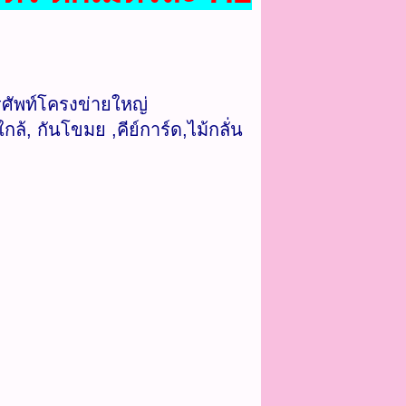
ศัพท์โครงข่ายใหญ่
้, กันโขมย ,คีย์การ์ด,ไม้กลั่น