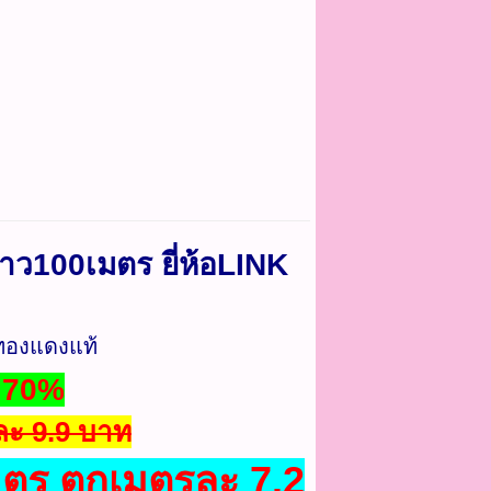
าว100เมตร ยี่ห้อLINK
ทองแดงแท้
ด 70%
ละ 9.9 บาท
มตร ตกเมตรละ 7.2