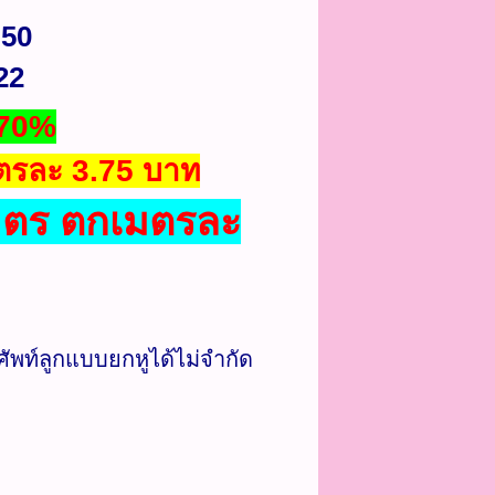
.50
22
 70%
มตรละ 3.75 บาท
เมตร ตกเมตรละ
ัพท์ลูกแบบยกหูได้ไม่จำกัด