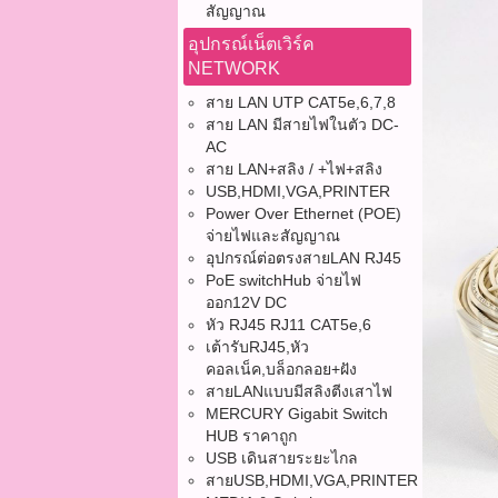
สัญญาณ
อุปกรณ์เน็ตเวิร์ค
NETWORK
สาย LAN UTP CAT5e,6,7,8
สาย LAN มีสายไฟในตัว DC-
AC
สาย LAN+สลิง / +ไฟ+สลิง
USB,HDMI,VGA,PRINTER
Power Over Ethernet (POE)
จ่ายไฟและสัญญาณ
อุปกรณ์ต่อตรงสายLAN RJ45
PoE switchHub จ่ายไฟ
ออก12V DC
หัว RJ45 RJ11 CAT5e,6
เต้ารับRJ45,หัว
คอลเน็ค,บล็อกลอย+ฝัง
สายLANแบบมีสลิงตีงเสาไฟ
MERCURY Gigabit Switch
HUB ราคาถูก
USB เดินสายระยะไกล
สายUSB,HDMI,VGA,PRINTER