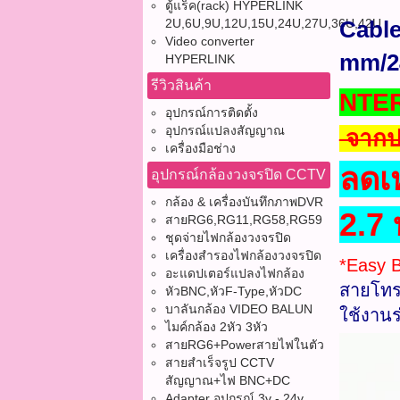
ตู้แร็ค(rack) HYPERLINK
2U,6U,9U,12U,15U,24U,27U,36U,42U
Cable
Video converter
mm/24
HYPERLINK
รีวิวสินค้า
NTER
อุปกรณ์การติดตั้ง
อุปกรณ์แปลงสัญญาณ
จากป
เครื่องมือช่าง
ลดเ
อุปกรณ์กล้องวงจรปิด CCTV
กล้อง & เครื่องบันทึกภาพDVR
2.7
สายRG6,RG11,RG58,RG59
ชุดจ่ายไฟกล้องวงจรปิด
เครื่องสำรองไฟกล้องวงจรปิด
*Easy B
อะแดปเตอร์แปลงไฟกล้อง
สายโทรศ
หัวBNC,หัวF-Type,หัวDC
บาลันกล้อง VIDEO BALUN
ใช้งาน
ไมค์กล้อง 2หัว 3หัว
สายRG6+Powerสายไฟในตัว
สายสำเร็จรูป CCTV
สัญญาณ+ไฟ BNC+DC
Adapter อุปกรณ์ 3v - 24v