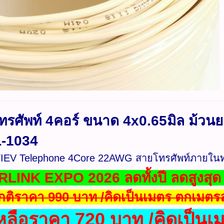
รศัพท์ 4คอร์ ขนาด 4x0.65มิล ม้วนย
L-1034
TIEV Telephone 4Core 22AWG สายโทรศัพท์ภายใน
RLINK EXPO 2026 ลดทั้งปี ลดสูงสุ
ติราคา 990 บาท /คิดเป็นเมตร ตกเมตร
หลือราคา 720 บาท /คิดเป็นเ