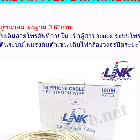
หญ่ขนาดมาตรฐาน 0.65mm
ับเดินสายโทรศัพท์ภายใน เข้าตู้สาขาpabx ระบบโทร
เดินระบบไฟแรงดันต่ำเช่น เดินไฟกล้องวงจรปิดระยะใกล