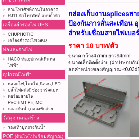
สายโทรศัพท์ภานในอาคาร
กล่องเก็บงานsplicesสา
RJ11 หัวโทรศัพท์ แบบย้ำหัว
ป้องกันการสั่นสะเทือน 
เครื่องสำรองไฟ UPS
สำหรับเชื่อมสายไฟเบอร
CHUPHOTIC
เครื่องสำรองไฟ SKD
ราคา 10 บาท/ตัว
ท่อและรางไฟ
ขนาด กว้าง47mm ยาว94mm
HACO ท่อ,อุปกรณ์เดินท่อ
ขนาดเล็กติดตั้งง่าย (ฝาประกบกัน
ไฟฟ้า
ลดค่าหน่วงของสัญญาณ <0.03d
อุปกรณ์ไฟฟ้า
หลอดไฟ,โคมไฟ,นีออน,LED
ปลั๊กไฟผนังมีช่องชาร์จแบต
ท่อร้อยสายไฟ
PVC,EMT.PE,IMC
กล่องกันน้ำ,กล่องพักสาย
วัสดุ งานก่อสร้าง
รองเท้าบูทยางกันน้ำ
POE (ดันไฟไปพร้อมสัญาณ)