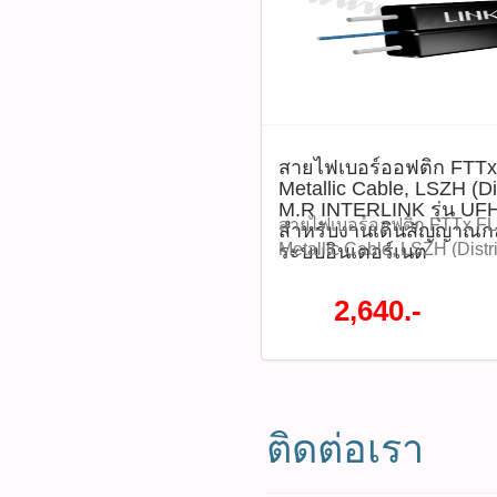
P03414)​ ติดตามโปรโมชั่นท
หมด WWW.PBASUPPLY.NET 
ที่นี้ 065-862-4063(sale โอ
Watcharapong.pbasupply
สายไฟเบอร์ออฟติก FTTx
987-3656 (saleธิป) ​ @p
Metallic Cable, LSZH (Di
thanathip.pbasupply@gma
M.R INTERLINK รุ่น UF
2686 (sale ตี๋)
สายไฟเบอร์ออฟติก FTTx FL
สำหรับงานเดินสัญญาณก
@peeranun8336 pichit.pb
Metallic Cable, LSZH (Distr
ระบบอินเตอร์เนต
INTERLINK รุ่น UFH9321 เ
สัญญาณกล้องวงจรปิดและระ
2,640.-
สำหรับใช้งานในโครงข่าย 
T G.657A2 ตัวสายไม่มีส่วน
ปลอดภัยจากกระแสไฟฟ้า โค
ขนาดเล็กและน้ำหนักเบา ทน
มีความเหนียวสามารถโค้งงอ
ติดต่อเรา
สายทนสภาวะแวดล้อมและแ
MIDYEAR SALE 2026 ลดสูง
ราคา 3,450 บาท ลดเหลือราค
UFH9321 (รหัสสินค้า : P034
ชื่อ
นทั้งหมด WWW.PBASUPPLY.