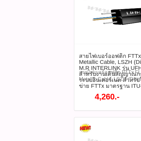
UFH9522-3 (รหัสสินค้า : P
โมชั่นทั้งหมด WWW.PBASU
ซื้อสินค้าที่นี้ 065-862-4063(
@pbasupply4
Watcharapong.pbasupply
สายไฟเบอร์ออฟติก FTTx
987-3656 (saleธิป) ​ @p
Metallic Cable, LSZH (Di
thanathip.pbasupply@gma
M.R INTERLINK รุ่น UF
2686 (sale ตี๋)
สายไฟเบอร์ออฟติก FTTx FL
สำหรับงานเดินสัญญาณก
@peeranun8336 pichit.pb
Metallic Cable, LSZH (Distr
ระบบอินเตอร์เนต สำหรั
ข่าย FTTx มาตรฐาน ITU
INTERLINK รุ่น UFH9322 เ
สัญญาณกล้องวงจรปิดและระ
4,260.-
สำหรับใช้งานในโครงข่าย 
T G.657A2 โครงสร้างของส
หนักเบา ทนทาน มีสายสลิงแก
(Solid Drop Cable) ซึ่งเห
ตามเสาโดยไม่ต้องเดินสาย สลิ
ไม่มีส่วนของโลหะ ไฟไม่ดู
ไฟฟ้า INTERLINK MIDYEA
สูงสุด 70% จากปกติ ราคา 
ราคา 4,260 บาท รุ่น : UFH93