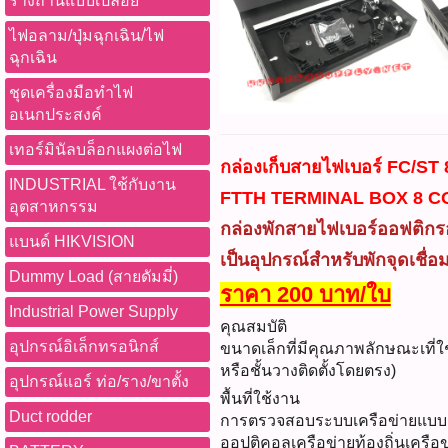
รางถ่านแบบเปลือย
ไฟอลาม/ปุ่มฉุกเฉิน/ไฟ
ฉุกเฉิน
ชุดเครื่องมือทำไฟ
อเนกประสงค์
เทอร์มินัลบล็อกแผงต่อไฟ
กล่องเก็บสายไฟเบอร์ FC/ST 
INDUSTRIAL ใช้กับงาน
FTTH TERMINAL BOX 8 C
อุตสาหกรรม
กล่องพักสายไฟเบอร์ออฟติกรอ
แบนด์ HIKVISION
เป็นอุปกรณ์สำหรับพักจุดเชื
Dummy Load (สายดัมมี่)
ราคา 200 บาท/ใบ
Industrial Power Supply
คุณสมบัติ
อุปกรณ์อิเล็กทรอนิกส์
ขนาดเล็กที่มีคุณภาพลักษณะเที่ใ
หรือชั้นวางติดตั้งโดยตรง)
อุปกรณ์แอร์ ท่อ/ราง/ขาตั้ง
พื้นที่ใช้งาน
Duct rodder
การตรวจสอบระบบเครือข่ายแบบม
ออปติคอลเครือข่ายท้องถิ่นเครือข