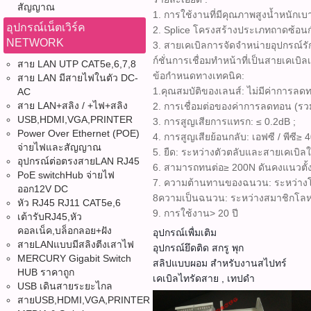
สัญญาณ
1. การใช้งานที่มีคุณภาพสูงน้ำหนักเ
อุปกรณ์เน็ตเวิร์ค
2. Splice โครงสร้างประเภทถาดซ้อนกำ
NETWORK
3. สายเคเบิลการจัดจำหน่ายอุปกรณ์รัก
ก์ชั่นการเชื่อมทำหน้าที่เป็นสายเคเบิ
สาย LAN UTP CAT5e,6,7,8
ข้อกำหนดทางเทคนิค:
สาย LAN มีสายไฟในตัว DC-
1.คุณสมบัติของเลนส์: ไม่มีค่าการลดท
AC
สาย LAN+สลิง / +ไฟ+สลิง
2. การเชื่อมต่อของค่าการลดทอน (รว
USB,HDMI,VGA,PRINTER
3. การสูญเสียการแทรก: ≤ 0.2dB ;
Power Over Ethernet (POE)
4. การสูญเสียย้อนกลับ: เอฟซี / พีซี≥ 
จ่ายไฟและสัญญาณ
5. ยืด: ระหว่างตัวตลับและสายเคเบ
อุปกรณ์ต่อตรงสายLAN RJ45
6. สามารถทนต่อ≥ 200N ดันคงแนวตั้ง
PoE switchHub จ่ายไฟ
7. ความต้านทานของฉนวน: ระหว่างโล
ออก12V DC
8ความเป็นฉนวน: ระหว่างสมาชิกโลหะ
หัว RJ45 RJ11 CAT5e,6
9. การใช้งาน> 20 ปี
เต้ารับRJ45,หัว
คอลเน็ค,บล็อกลอย+ฝัง
อุปกรณ์เพื่มเติม
สายLANแบบมีสลิงตีงเสาไฟ
อุปกรณ์ยึดติด สกรู พุก
MERCURY Gigabit Switch
สลิปแบบผอม สำหรับงานสไปทร์
HUB ราคาถูก
เคเบิลไทรัดสาย , เทปดำ
USB เดินสายระยะไกล
สายUSB,HDMI,VGA,PRINTER