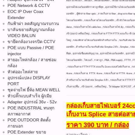
ต่อสายไฟเบอร์ ,
ไฟเบอร์ , ไฟเบอร์ออฟติก , ใช้ในงานไฟเบอร์ออฟติ
POE Network & CCTV
อุปกรณ์ไฟเบอร์ออฟติกราคาถูกที่สุด , อุปกรณ์ใช้งานไฟเบอร์ออฟติก 
EOC IP Over Coax
ออฟติก , ตู้พักสาย fiber optic , ถาดเก็บสาย fiber , drop wire fiber
Extender
ไฟเบอร์ออฟติก , กล่องเก็บสายไฟเบอร์ออฟติก , เข้าหัวไฟเบอร์ออฟ
กันฟ้าผ่า ลดสัญญาณรบกวน
daiso , กล่องเก็บสายไฟ cable box , กล่องเก็บสายไฟ diy , กล่องเ
บาลันขยายสัญญาณกล้อง
เข้า1ออก2 เหลี่ยมใหญ่ , กล่องเก็บสาย FTTH FTTX แบบเก็บ เข้า1อ
VIDEO BALUN
ใหญ่ , กล่องพักสายไฟเบอร์ออฟติกสำหรับภายใน , รองรับตัวต่อ Si
ขายึดกล้องวงจรปิด CCTV
POE แบบ Passive / POE
ออฟติก , สำหรับภายใน รองรับตัวต่อ Simplex 2 ตัว , Simplex , ก
injector
ที่สุด , อุปกรณ์เชื่อมต่อสัญญาณ , อุปกรณ์ไฟเบอร์ออฟติก , อุปกรณ
สายอะไหล่กล้อง / สายซ่อม
ไฟเบอร์ออฟติก , ไฟเบอร์ , ราคาถูก , PBA , PBA supply , FTTH 
กล้อง
, กล่องเก็บสาย FTTH FTTX แบบเก็บ 2core แบบสไลด์เก็บสาย , กล่อ
หัวต่ออะไหล่สาย
4core , กล่องเก็บสาย FTTX 4core , กล่องเก็บสาย FTTH 4core , ก
อุปกรณ์แปลง DISPLAY
สำหรับภายใน รองรับตัวต่อ Simplex 4 ตัว , กล่องเก็บสาย FTTH FT
PORT
เก็บสาย2ชั้น , เข้า1ออก4 , เหลี่ยมใหญ่ , ใส่ Adapter SC/FC/ST , เข
ชุดจ่ายไฟ ยี้ห้อ MEAN WELL
หัวปลั๊กแบบสำเร็จ ผู้/เมีย
Adapter อุปกรณ์ 36v - 52v
กล่องเก็บสายไฟเบอร์ 24co
POE INDUSTRIAL ทนทุก
เก็บงาน Splice สายต่อสา
สภาพอากาศ
POE OUTDOOR ติดตั้ง
ราคา 390 บาท / กล่อง
ภายนอก
POE Extender ขยาย
รายละเอียด :