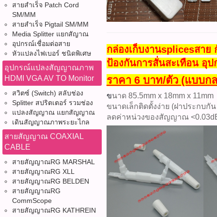
สายสำเร็จ Patch Cord
SM/MM
สายสำเร็จ Pigtail SM/MM
Media Splitter แยกสัญาณ
อุปกรณ์เชื่อมต่อสาย
กล่องเก็บงานsplicesสา
หัวแปลงไฟเบอร์ ชนิดพิเศษ
ป้องกันการสั่นสะเทือน อุ
อุปกรณ์แปลงสัญญาณภาพ
HDMI VGA AV TO Monitor
ราคา 6 บาท/ตัว (แบบกล
สวิตซ์ (Switch) สลับช่อง
ข
นาด 85.5mm x 18mm x 11mm
Splitter สปริตเตอร์ รวมช่อง
ขนาดเล็กติดตั้งง่าย (ฝาประกบก
แปลงสัญญาณ แยกสัญญาณ
ลดค่าหน่วงของสัญญาณ <0.03d
เดินสัญญาณภาพระยะไกล
สายสัญญาณ COAXIAL
CABLE
สายสัญญาณRG MARSHAL
สายสัญญาณRG XLL
สายสัญญาณRG BELDEN
สายสัญญาณRG
CommScope
สายสัญญาณRG KATHREIN