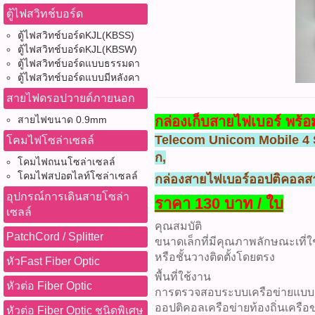
ตู้ไฟสวิทช์บอร์ด
ตู้ไฟสวิทช์บอร์ดKJL(KBSS)
ตู้ไฟสวิทช์บอร์ดKJL(KBSW)
ตู้ไฟสวิทช์บอร์ดแบบธรรมดา
ตู้ไฟสวิทช์บอร์ดแบบมีหลังคา
สายไฟดรอปวายด์ภายนอก
กล่องเก็บสายไฟเบอร์ พร้
สายไฟขนาด 0.9mm
Telecom Unicom Mobile 4 S
โคมไฟโซล่าเซลล์
ก,
โคมไฟถนนโซล่าเซลล์
โคมไฟสปอตไลท์โซล่าเซลล์
กล่องสายไฟเบอร์ออปติคอลส
อุปกรณ์การเดินสายโซล่า
ราคา 130 บาท / ใบ
เซลล์
คุณสมบัติ
PatchCord / Splitter
ขนาดเล็กที่มีคุณภาพลักษณะเที่ใ
หรือชั้นวางติดตั้งโดยตรง
หัวFast Fiber Optic
พื้นที่ใช้งาน
หัวต่อ Fiber Optic
การตรวจสอบระบบเครือข่ายแบบม
ออปติคอลเครือข่ายท้องถิ่นเครือข
หัวต่อ Fiber Optic ชนิดพิเศษ