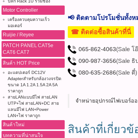
ปลั๊ก Rack 1U รวมช่อง
Motor Controller
📢 ติดตามโปรโมชั่นทั้ง
เครื่องควบคุมความเร็ว
มอเตอร์
☎ ติดต่อซื้อสินค้าที่นี่
Ruijie / Reyee
PATCH PANEL CAT5e
065-862-4063
(Sale โอ
CAT6 CAT7
090-987-3656
(Sale ธิ
สินค้า HOT Price
080-635-2686
(Sale ตี๋)
อะแดปเตอร์ DC12V
Adapterสำหรับกล้องวงจรปิด
ขนาด 1A 1.2A 1.5A 2A 5A
ราคาถูก
สายLANแบบมีไฟ สายLAN
UTP+ไฟ สายLAN+DC สาย
สินค้าที่เกี่ยวข้
แลนมีไฟ LAN+Power
LAN+ไฟ ราคาถูก
สินค้าใหม่
บทความที่น่าสนใจ