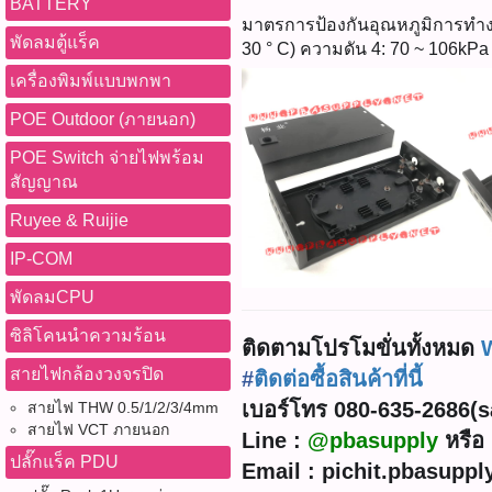
BATTERY
มาตรการป้องกันอุณหภูมิการทำงาน
พัดลมตู้แร็ค
30 ° C) ความดัน 4: 70 ~ 106kPa
เครื่องพิมพ์แบบพกพา
POE Outdoor (ภายนอก)
POE Switch จ่ายไฟพร้อม
สัญญาณ
Ruyee & Ruijie
IP-COM
พัดลมCPU
ซิลิโคนนำความร้อน
ติดตามโปรโมขั่นทั้งหมด
สายไฟกล้องวงจรปิด
#
ติดต่อซื้อสินค้าที่นี้
เบอร์โทร 080-635-2686(sal
สายไฟ THW 0.5/1/2/3/4mm
สายไฟ VCT ภายนอก
Line :
@pbasupply
หรือ 
ปลั๊กแร็ค PDU
Email : pichit.pbasupp