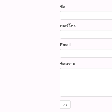
สินค้าที่นี้ 065-862-4063(sal
@pbasupply4
เบอร์โทร
Watcharapong.pbasupply
987-3656 (saleธิป) ​ @p
thanathip.pbasupply@gma
2686 (sale ตี๋)
Email
@peeranun8336 pichit.pb
ข้อความ
ส่ง