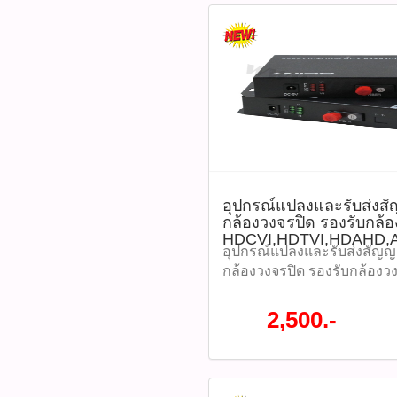
เส้นลวดโลหะ 2 เส้น เพื่อรอ
ไม่ให้เส้นใยแก้วแตกหัก เส้
คุณภาพสูงจากอเมริกา ชนิด
ระบบ FTTx/FTTR โครงสร้าง
เบา โค้งงอได้ดีในพื้นที่แค
MIDYEAR SALE 2026 ลดสูง
ราคา 5,112 บาท ลดเหลือราค
UFH9222 (รหัสสินค้า : P04998)​
อุปกรณ์แปลงและรับส่งสั
-รองรับมาตรฐาน ITU-T G.
กล้องวงจรปิด รองรับกล้
ใช้งานร่วมกับ G.652 ได้อย่
HDCVI,HDTVI,HDAHD
-โครงสร้างเรียบง่าย น้ำหนัก
อุปกรณ์แปลงและรับส่งสัญญา
เหมาะสำหรับการติดตั้งที่ห
กล้องวงจรปิด รองรับกล้องว
แข็งแรงด้วยลวดโลหะหรือ F
HDCVI,HDTVI,HDAHD,ANA
Reinforced Plastic) เพื่อเพิ
ละเอียดสูงสุด 1080P (1920*
2,500.-
-ง่ายต่อการลอกสายและเชื่อม
(2ล้านพิกเซล) ใช้ได้กับสั
รักษาได้สะดวก -ปลอดภัยและเ
วงจรปิด Analog HD หรือ สั
แวดล้อม ด้วยฉนวน FR-LSZH
ราคา 2,500 บาท รุ่น : GCVT-
– Low Smoke Zero Halogen)
P04038)​ ชนิดสายที่รองรับ :
เมื่อเกิดไฟไหม้ tags : สายไ
สายไฟเบอร์ออฟติก : 10KG 
Fiber Optic Cable, OVAL 2C
1310/1550nm รองรับสัญญาณว
Series, LSZH, Distribution