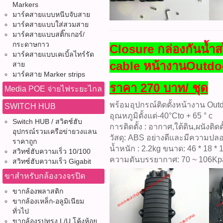
Markers
มาร์คสายแบบหนีบจับสาย
มาร์คสายแบบใส่สวมสาย
มาร์คสายแบบสติ๊กเกอร์/
กระดาษกาว
Closure กล่องกันน้ำส
มาร์คสายแบบเคเบิ้ลไทร์รัด
cable หน้างานOutdo
สาย
มาร์คสาย Marker strips
ราคา 270 บาท/ ชุด
Media POE จ่ายไฟระยะไกล
พร้อมอุปกรณ์ติดตั้งหน้างาน Ou
SWITCH HUB
อุณหภูมิตั้งแต่-40°Cto + 65 ° c
Switch HUB / สวิตช์ฮับ
การติดตั้ง : อากาศ,ใต้ดิน,ผนังติ
อุปกรณ์รวมเครือข่ายวงแลน
วัสดุ: ABS อย่างดีและมีความปล
ราคาถูก
น้ำหนัก : 2.2kg ขนาด: 46 * 18 * 
สวิทซ์ฮับความเร็ว 10/100
ความดันบรรยากาศ: 70 ~ 106Kp
สวิทซ์ฮับความเร็ว Gigabit
ขาสำหรับกล้องวงจรปิด
ขากล้องพลาสติก
ขากล้องเหล็ก-อลูมิเนียม
ทั่วไป
ขากล้องรูปทรง L/U โค้งห้อย