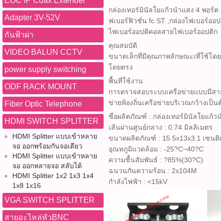
EOC IP Coax Extender
กล่องเทอร์มินัลใยแก้วนำแสง 4 พอร์ต
Adapter 3V-52V
ฟเบอร์ฟิวชั่น fc ST ,กล่องไฟเบอร์ออ
ไฟเบอร์ออปติคอลสายไฟเบอร์ออปติก
กันฟ้าผ่า
คุณสมบัติ
VIDEO BALUN CCTV
ขนาดเล็กที่มีคุณภาพลักษณะเที่ใช้โดย
โดยตรง
power supply switching
พื้นที่ใช้งาน
ODF RACK MOUNT
การตรวจสอบระบบเครือข่ายแบบมีสาย
ข่ายท้องถิ่นเครือข่ายบริเวณกว้างเป็น
Fiber Optic Telephone
ชื่อผลิตภัณฑ์ : กล่องเทอร์มินัลใยแก้
HDMI SWITCH SPLITTER
เส้นผ่านศูนย์กลาง : 0.74 มิลลิเมตร
HDMI Splitter แบบเข้าหลาย
ขนาดผลิตภัณฑ์ : 15.5x13x3.1 เซนต
จอ ออกพร้อมกันจอเดียว
อุณหภูมิแวดล้อม : -25?C~40?C
HDMI Splitter แบบเข้าหลาย
ความชื้นสัมพันธ์ : ?85%(30?C)
จอ ออกหลายจอ สลับได้
ฉนวนกันความร้อน : 2x104M
HDMI Splitter 1x2 1x3 1x4
กำลังไฟฟ้า : <15kV
1x8 1x16
VGA SWITCH SPLITTER
สายอะไหล่หัวBNC