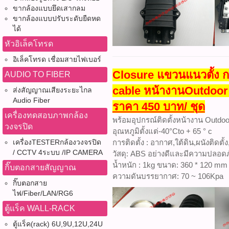
ขากล้องแบบยึดเสากลม
ขากล้องแบบปรับระดับยืดหด
ได้
หัวอิเล็คโทรด
อิเล็คโทรด เชื่อมสายไฟเบอร์
Closure แขวนแนวตั้ง กล
AUDIO TO FIBER
cable หน้างานOutdoor 0
ส่งสัญญาณเสียงระยะไกล
Audio Fiber
ราคา 450 บาท/ ช
ุด
เครื่องทดสอบภาพกล้อง
พร้อมอุปกรณ์ติดตั้งหน้างาน
Outdoo
วงจรปิด
อุณหภูมิตั้งแต่-40°Cto + 65 ° c
เครื่องTESTERกล้องวงจรปิด
การติดตั้ง : อากาศ,ใต้ดิน,ผนังติดตั้ง
/ CCTV 4ระบบ /IP CAMERA
วัสดุ: ABS อย่างดีและมีความปลอดภ
น้ำหนัก : 1kg ขนาด: 360 * 120 mm
กิ๊บตอกสายสัญญาณ
ความดันบรรยากาศ: 70 ~ 106Kpa
กิ๊บตอกสาย
ไฟ/Fiber/LAN/RG6
ตู้แร็ค WALL-RACK
ตู้แร็ค(rack) 6U,9U,12U,24U