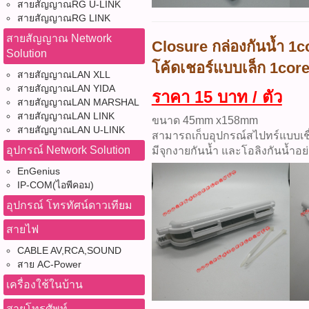
สายสัญญาณRG U-LINK
สายสัญญาณRG LINK
สายสัญญาณ Network
Closure กล่องกันน้ำ 1
Solution
โค้ดเชอร์แบบเล็ก 1cor
สายสัญญาณLAN XLL
สายสัญญาณLAN YIDA
ราคา 15 บาท / ตัว
สายสัญญาณLAN MARSHAL
สายสัญญาณLAN LINK
ขนาด 45mm x158mm
สายสัญญาณLAN U-LINK
สามารถเก็บอุปกรณ์สไปทร์แบบเชื
อุปกรณ์ Network Solution
มีจุกงายกันน้ำ และโอลิงกันน้ำอย่
EnGenius
IP-COM(ไอพีคอม)
อุปกรณ์ โทรทัศน์ดาวเทียม
สายไฟ
CABLE AV,RCA,SOUND
สาย AC-Power
เครื่องใช้ในบ้าน
สายโทรศัพท์