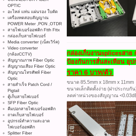
OPTIC
อะไหล่ แท่น แผ่นรอง ใบตัด
เครื่องทดสอบสัญญาณ
POWER Meter ,PON ,OTDR
สายไฟเบอร์ออฟติก Ftth Fttx
กล่องเก็บสายไฟเบอร์
Media converter (เน็ตเวิร์ค)
Video converter
กล่องเก็บงานsplicesสาย
(กล้องCCTV)
สัญญาณภาพ Fiber Optic
ป้องกันการสั่นสะเทือน อุ
สัญญาณเสียง Fiber Optic
ราคา 6 บาท/ตัว
สัญญาณโทรศัพท์ Fiber
Optic
ขนาด 85.5mm x 18mm x 11mm
สายสำเร็จ Patch Cord /
ขนาดเล็กติดตั้งง่าย (ฝาประกบกัน
Pigtail
ลดค่าหน่วงของสัญญาณ <0.03d
ตู้เก็บสายไฟเบอร์
SFP Fiber Optic
คีมปอกสายไฟเบอร์ออฟติก
ถาดเก็บสายไฟเบอร์
อุปกรณ์ทำความสะอาด
ไฟเบอร์ออฟติก
Splitter Fiber