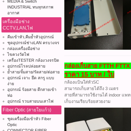
MEDIA & Switch
INDUSTRIAL ทนทุกสภาพ
อากาศ
เครื่องมือช่าง
CCTV,LAN,ไฟ
คีมเข้าหัว,คีมย้ำหัวอุปกรณ์
ชุดอุปกรณ์ช่างLAN ครบวงจร
กล่องเครื่องมือช่าง
ไขควงวัดไฟ
เครื่องTESTER กล้องวงจรปิด
กล่องเก็บสาย FTTH FTTX
อุปกรณ์โรลปล่อยสาย
ย้ำสาย/จั้มสาย/รัดสาย/ต่อสาย
ราคา 15 บาท / ใบ
อุปกรณ์ เจาะ ยึด สกรู แบบ
กล้องแป้นใส่หัวSC
ง่าย
สามารถเก็บสายได้ถึง 3 เมตร
อุปกรณ์ ร้อยสาย ดึกสายเข้า
สายที่สามารถใช้งานได้ indoor แพท
ท่อ
เก็บงานเรียบร้อยสวยงาม
อุปกรณ์ รวบสายบนเสาไฟ
Fiber Optic (สายใยแก้ว)
ชุดเครื่องมือเข้าหัว Fiber
Optic
CONNECTOR FIBER