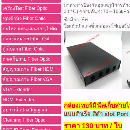
มาตรการป้องกันอุณหภูมิการทำงาน
เครื่องTest Fiber Optic
30 ° C) ความดัน 4: 70 ~ 106kPa
ชุดเข้าหัว Fiber Optic
ชื่อมืออาชีพ
ใยแก้วนำแสงขั้วกล่อง / ไฟเบอร์ป
อะไหล่ แท่น,แผ่นรอง,ใบตัด
กล่องเก็บสาย Fiber Optic
ตู้เก็บสาย Fiber Optic
ถาดเก็บสาย Fiber Optic
สัญญาณภาพ Fiber HDMI
สัญญาณภาพ Fiber VGA
VGA Extender
HDMI Extender
กล่องเทอร์มินัลเก็บสา
อุปกรณ์แปลงสัญญาณ
แบบสำเร็จ สีดำ slot Port
Cleaning Fiber Optic
ราคา 130 บาท / ใบ