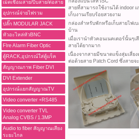
กล่องแป้นใส่หัวSC
เม็ดเชื่อมสาย/บีบสาย/ต่อสาย
สายที่สามารถใช้งานได้ indoor 
อุปกรณ์จ่ายไฟรวม
เก็บงานเรียบร้อยสวยงาม
กล่องสำหรับพักหรือเก็บสายไฟเ
ปลั๊ก MODULAR JACK
บ้าน
หัวอะไหล่หัวBNC
เมื่อเรานำหัวคอนเนคเตอร์นั้นๆเ
Flre Alarm Fiber Optic
สายได้ยากมาก
เนื่องจากสายมีขนาดแข็งสุ่มเสี่ย
ตู้RACK,อุปกรณ์ใส่ตู้แร็ค
ต่อด้วยสาย Patch Cord ซึ่งสายจะนิ
สัญญาณภาพ Fiber DVI
DVI Extender
อุปกรณ์แยกสัญญาณTV
Video converter +RS485
Video converter TVL
Analog CVBS / 1.3MP
Audio to fiber สัญญาณเสียง
ระยะไกล