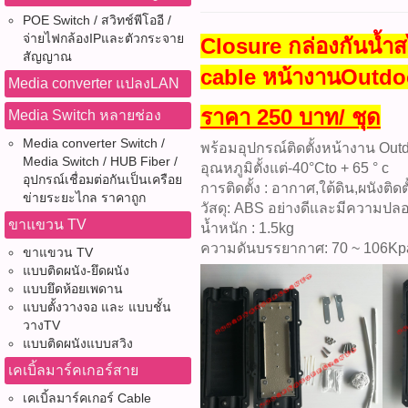
POE Switch / สวิทช์พีโออี /
จ่ายไฟกล้องIPและตัวกระจาย
Closure กล่องกันน้ำส
สัญญาณ
cable หน้างานOutdo
Media converter แปลงLAN
ราคา 250 บาท/ ชุด
Media Switch หลายช่อง
Media converter Switch /
พร้อมอุปกรณ์ติดตั้งหน้างาน Ou
Media Switch / HUB Fiber /
อุณหภูมิตั้งแต่-40°Cto + 65 ° c
อุปกรณ์เชื่อมต่อกันเป็นเครือย
การติดตั้ง : อากาศ,ใต้ดิน,ผนังติ
ข่ายระยะไกล ราคาถูก
วัสดุ: ABS อย่างดีและมีความปล
ขาแขวน TV
น้ำหนัก : 1.5kg
ความดันบรรยากาศ: 70 ~ 106Kp
ขาแขวน TV
แบบติดผนัง-ยึดผนัง
แบบยึดห้อยเพดาน
แบบตั้งวางจอ และ แบบชั้น
วางTV
แบบติดผนังแบบสวิง
เคเบิ้ลมาร์คเกอร์สาย
เคเบิ้ลมาร์คเกอร์ Cable