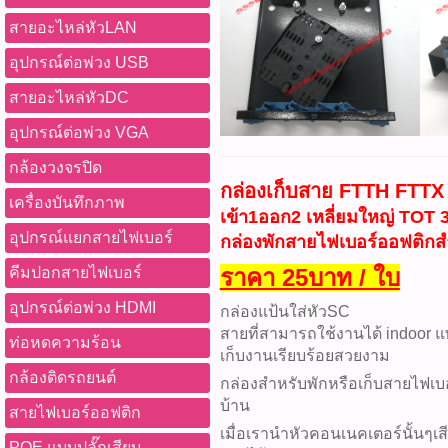
สายอะไหล่หัวLAN
อุปกรณ์ต่อพ่วง USB
สายอะไหล่หัวDC
อุปกรณ์ต่อพ่วง VGA
กล้องวงจรปิด
กล่องเก็บสาย FTTH FTTX
เครื่องบันทึกภาพ
เข้า1ออก2 เหลี่ยมใหญ่ TOT
อุปกรณ์แยกสายไฟเบอร์
กล่องพักสายไฟเบอร์ออฟติกสำ
คีมปอกสายไฟเบอร์
ราคา 25บาท / ใบ
อุปกรณ์ต่อพ่วง HDMI
กล่องแป้นใส่หัวSC
สายที่สามารถใช้งานได้ indoor 
ท่อหดความร้อน
เก็บงานเรียบร้อยสวยงาม
กล้องติดรถยนต์
กล่องสำหรับพักหรือเก็บสายไฟเ
บ้าน
สายไฟเบอร์ออฟติก
เมื่อเรานำหัวคอนเนคเตอร์นั้นๆเ
POE แบบปลั๊กเสียบ