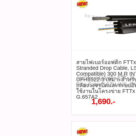
4port /4 Imput รองรับความละ
UFH9222, สายไฟเบอร์ภายใ
HD720p, HD960P, HD1080
FTTH, Single Mode, G657A
ภาพก่อนเข้า (ตัวส่ง) : 100-15
เมตร ติดตามโปรโมชั่นทั้ง
คุณภาพใสย ชนิดหัวเชื่อนต่
หมด WWW.PBASUPPLY.NET 
FC/APC ทนต่อสัญญาณรบกวน
ที่นี้ 065-862-4063(sale โอ
ติดตามโปรโมชั่นทั้ง
Watcharapong.pbasupply
หมด WWW.PBASUPPLY.NET 
สายไฟเบอร์ออฟติก FTTx
987-3656 (saleธิป) ​ @p
ที่นี้ 065-862-4063(sale โอ
Stranded Drop Cable, L
thanathip.pbasupply@gma
Watcharapong.pbasupply
Compatible) 300 M.R IN
2686 (sale ตี๋)
987-3656 (saleธิป) ​ @p
สายไฟเบอร์ออฟติก FTTx FL
UFH9522-3 เหมาะสำหรั
@peeranun8336 pichit.pb
thanathip.pbasupply@gma
Drop Cable, LSZH (AIS, CA
กล้องวงจรปิดและระบบอิน
2686 (sale ตี๋)
ใช้งานในโครงข่าย FTTx
M.R INTERLINK รุ่น UFH95
G.657A2
งานเดินสัญญาณกล้องวงจรป
1,690.-
เนต สำหรับใช้งานในโครงข
ITU-T G.657A2 โครงสร้างข
และน้ำหนักเบา ทนทาน มีค
โค้งงอได้มาก ฉนวนหุ้มสา
และแสงแดด ตัวสายไม่มีส่ว
ปลอดภัยจากกระแสไฟฟ้า I
MIDYEAR SALE 2026 ลดสูง
ราคา 2,020 บาท ลดเหลือราค