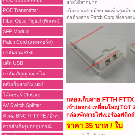
สายได้ยากมาก
POE Transmltter
เนื่องจากสายมีขนาดแข็งสุ่มเสี่ย
ต่อด้วยสาย Patch Cord ซึ่งสายจะนิ
Fiber Optic Pigtail (พิกเทล)
SFP Module
Patch Cord (แพทคอร์ด)
บาลันรวมRG6
ปลั๊ก USB
บาลัน สัญญาณ + ไฟ
ตลับเก็บสายไฟเบอร์
โค้ดเชอร์ Closure
กล่องเก็บสาย FTTH FTTX 
AV Switch Splitter
เข้า1ออก4 เหลี่ยมใหญ่ TOT 
กล่องพักสายไฟเบอร์ออฟติกสำ
หัวต่อ BNC / FTYPE / อื่นๆ
ราคา 35 บาท / ใบ
สายสำเร็จรูปต่ออุปกรณ์