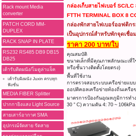
กล่องเก็บสายไฟเบอร์ SC/LC 8
Rack mount Media
converter
FTTH TERMINAL BOX 8 C
PATCH CORD MM-
กล่องพักสายไฟเบอร์ออฟติกรอ
DUPLEX
เป็นอุปกรณ์สำหรับพักจุดเชื
RACK SNAP IN PLATE
ราคา 200 บาท/ใบ
RS232 RS485 DB9 DB15
คุณสมบัติ
DB25
ขนาดเล็กที่มีคุณภาพลักษณะเที่ใ
หรือชั้นวางติดตั้งโดยตรง)
เต้ารับติดผนัง/โมดูล่าแจ็ค
พื้นที่ใช้งาน
เต้ารับฝังผนัง Juxin ครบทุก
การตรวจสอบระบบเครือข่ายแบบม
ฟังชั่น
ออปติคอลเครือข่ายท้องถิ่นเครือข
MEDIA FIBER Splitter
มาตรการป้องกันอุณหภูมิการทำงาน
ปากกายิงแสง Light Source
30 ° C) ความดัน 4: 70 ~ 106kPa
สายเสาร์อากาศ SMA
อุปกรณ์จัดสาย รัดสาย