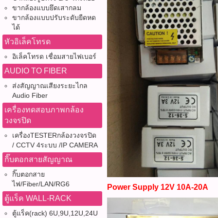
ขากล้องแบบยึดเสากลม
ขากล้องแบบปรับระดับยืดหด
ได้
หัวอิเล็คโทรด
อิเล็คโทรด เชื่อมสายไฟเบอร์
AUDIO TO FIBER
ส่งสัญญาณเสียงระยะไกล
Audio Fiber
เครื่องทดสอบภาพกล้อง
วงจรปิด
เครื่องTESTERกล้องวงจรปิด
/ CCTV 4ระบบ /IP CAMERA
กิ๊บตอกสายสัญญาณ
กิ๊บตอกสาย
ไฟ/Fiber/LAN/RG6
Power Supply 12V 10A-20A
ตู้แร็ค WALL-RACK
ตู้แร็ค(rack) 6U,9U,12U,24U