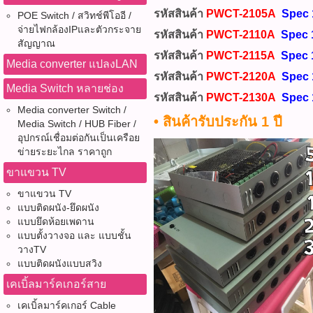
รหัสสินค้า
PWCT-2105A
Spec 
POE Switch / สวิทช์พีโออี /
จ่ายไฟกล้องIPและตัวกระจาย
รหัสสินค้า
PWCT-2110A
Spec 
สัญญาณ
รหัสสินค้า
PWCT-2115A
Spec 
Media converter แปลงLAN
รหัสสินค้า
PWCT-2120A
Spec 
Media Switch หลายช่อง
รหัสสินค้า
PWCT-2130A
Spec 
Media converter Switch /
• สินค้ารับประกัน 1 ปี
Media Switch / HUB Fiber /
อุปกรณ์เชื่อมต่อกันเป็นเครือย
ข่ายระยะไกล ราคาถูก
ขาแขวน TV
ขาแขวน TV
แบบติดผนัง-ยึดผนัง
แบบยึดห้อยเพดาน
แบบตั้งวางจอ และ แบบชั้น
วางTV
แบบติดผนังแบบสวิง
เคเบิ้ลมาร์คเกอร์สาย
เคเบิ้ลมาร์คเกอร์ Cable