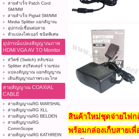
สายสำเร็จ Patch Cord
SM/MM
สายสำเร็จ Pigtail SM/MM
Media Splitter แยกสัญาณ
อุปกรณ์เชื่อมต่อสาย
หัวแปลงไฟเบอร์ ชนิดพิเศษ
อุปกรณ์แปลงสัญญาณภาพ
HDMI VGA AV TO Monitor
สวิตซ์ (Switch) สลับช่อง
Splitter สปริตเตอร์ รวมช่อง
แปลงสัญญาณ แยกสัญญาณ
เดินสัญญาณภาพระยะไกล
สายสัญญาณ COAXIAL
CABLE
สายสัญญาณRG MARSHAL
สายสัญญาณRG XLL
สินค้าใหม่ชุดจ่ายไฟก
สายสัญญาณRG BELDEN
สายสัญญาณRG
พร้อมกล่องเก็บสายเพ
CommScope
สายสัญญาณRG KATHREIN