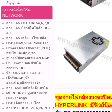
สัญญาณ
อุปกรณ์เน็ตเวิร์ค
NETWORK
สาย LAN UTP CAT5e,6,7,8
สาย LAN มีสายไฟในตัว DC-
AC
สาย LAN+สลิง / +ไฟ+สลิง
USB,HDMI,VGA,PRINTER
Power Over Ethernet (POE)
จ่ายไฟและสัญญาณ
อุปกรณ์ต่อตรงสายLAN RJ45
PoE switchHub จ่ายไฟ
ออก12V DC
หัว RJ45 RJ11 CAT5e,6
เต้ารับRJ45,หัว
คอลเน็ค,บล็อกลอย+ฝัง
สายLANแบบมีสลิงตีงเสาไฟ
MERCURY Gigabit Switch
ชุดจ่ายไฟกล้องวงจรปิ
HUB ราคาถูก
USB เดินสายระยะไกล
HYPERLINK มีฟิวส์ป้อง
สายUSB,HDMI,VGA,PRINTER