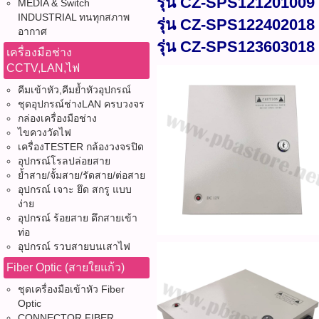
รุ่น CZ-SPS12120100
MEDIA & Switch
INDUSTRIAL ทนทุกสภาพ
รุ่น CZ-SPS12240201
อากาศ
รุ่น CZ-SPS12360301
เครื่องมือช่าง
CCTV,LAN,ไฟ
คีมเข้าหัว,คีมย้ำหัวอุปกรณ์
ชุดอุปกรณ์ช่างLAN ครบวงจร
กล่องเครื่องมือช่าง
ไขควงวัดไฟ
เครื่องTESTER กล้องวงจรปิด
อุปกรณ์โรลปล่อยสาย
ย้ำสาย/จั้มสาย/รัดสาย/ต่อสาย
อุปกรณ์ เจาะ ยึด สกรู แบบ
ง่าย
อุปกรณ์ ร้อยสาย ดึกสายเข้า
ท่อ
อุปกรณ์ รวบสายบนเสาไฟ
Fiber Optic (สายใยแก้ว)
ชุดเครื่องมือเข้าหัว Fiber
Optic
CONNECTOR FIBER