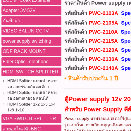
EOC IP Coax Extender
ราคาสินค้า Power supply n
Adapter 3V-52V
รหัสสินค้า
PWC-2103A
Spe
กันฟ้าผ่า
รหัสสินค้า
PWC-2105A
Spe
VIDEO BALUN CCTV
รหัสสินค้า
PWC-2110A
Spe
รหัสสินค้า
PWC-2115A
Spe
power supply switching
รหัสสินค้า
PWC-2120A
Spe
ODF RACK MOUNT
รหัสสินค้า
PWC-2130A
Spe
Fiber Optic Telephone
รหัสสินค้า
PWC-2140A
Spe
HDMI SWITCH SPLITTER
• สินค้ารับประกัน 1 ปี
HDMI Splitter แบบเข้าหลาย
จอ ออกพร้อมกันจอเดียว
HDMI Splitter แบบเข้าหลาย
ตู้Power supply 12v 20
จอ ออกหลายจอ สลับได้
HDMI Splitter 1x2 1x3 1x4
สำหรับ Power Supply คีย
1x8 1x16
Power supply มาพร้อมแบตเตอร์รี่(Bat
VGA SWITCH SPLITTER
รูปแบบใหม่ หากเกิดเหตุฉุกเฉินอย่างเ
สายอะไหล่หัวBNC