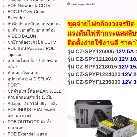
ผึ้ง power supply nobox 48v
POE Network & CCTV
EOC IP Over Coax
Extender
ชุดจ่ายไฟกล้องวงจร
กันฟ้าผ่า ลดสัญญาณรบกวน
บาลันขยายสัญญาณกล้อง
แรงดันไฟฟ้ากระแสสลับที
VIDEO BALUN
ติดตั้งง่ายใช้งานดี ร
ขายึดกล้องวงจรปิด CCTV
POE แบบ Passive / POE
รุ่น CZ-SPY126005
12V 5A
injector
รุ่น CZ-SPY1212010
12V 10
สายอะไหล่กล้อง / สายซ่อม
รุ่น CZ-SPY1218015
12V 15
กล้อง
หัวต่ออะไหล่สาย
รุ่น CZ-SPYF1224020
12V 
อุปกรณ์แปลง DISPLAY
รุ่น CZ-SPYF1236030
12V 
PORT
ชุดจ่ายไฟ ยี้ห้อ MEAN WELL
หัวปลั๊กแบบสำเร็จ ผู้/เมีย
Adapter อุปกรณ์ 36v - 52v
POE INDUSTRIAL ทนทุก
สภาพอากาศ
POE OUTDOOR ติดตั้ง
ภายนอก
POE Extender ขยาย