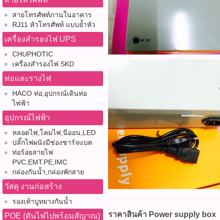
สายโทรศัพท์ภานในอาคาร
RJ11 หัวโทรศัพท์ แบบย้ำหัว
เครื่องสำรองไฟ UPS
CHUPHOTIC
เครื่องสำรองไฟ SKD
ท่อและรางไฟ
HACO ท่อ,อุปกรณ์เดินท่อ
ไฟฟ้า
อุปกรณ์ไฟฟ้า
หลอดไฟ,โคมไฟ,นีออน,LED
ปลั๊กไฟผนังมีช่องชาร์จแบต
ท่อร้อยสายไฟ
PVC,EMT.PE,IMC
กล่องกันน้ำ,กล่องพักสาย
วัสดุ งานก่อสร้าง
รองเท้าบูทยางกันน้ำ
ราคาสินค้า Power supply box
POE (ดันไฟไปพร้อมสัญาณ)