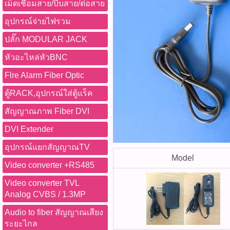
เม็ดเชื่อมสาย/บีบสาย/ต่อสาย
อุปกรณ์จ่ายไฟรวม
ปลั๊ก MODULAR JACK
หัวอะไหล่หัวBNC
Flre Alarm Fiber Optic
ตู้RACK,อุปกรณ์ใส่ตู้แร็ค
สัญญาณภาพ Fiber DVI
DVI Extender
อุปกรณ์แยกสัญญาณTV
Model
Video converter +RS485
Video converter TVL
Analog CVBS / 1.3MP
Audio to fiber สัญญาณเสียง
ระยะไกล