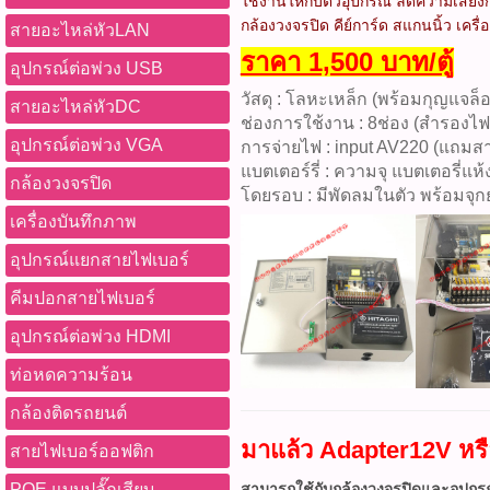
ใช้งานให้กับตัวอุปกรณ์ ลดความเสี่ยง
กล้องวงจรปิด คีย์การ์ด สแกนนิ้ว เค
สายอะไหล่หัวLAN
ราคา 1,500 บาท/ตู้
อุปกรณ์ต่อพ่วง USB
วัสดุ : โลหะเหล็ก (พร้อมกุญแจล็
สายอะไหล่หัวDC
ช่องการใช้งาน : 8ช่อง (สำรองไฟ
อุปกรณ์ต่อพ่วง VGA
การจ่ายไฟ : input AV220 (แถมส
แบตเตอร์รี่ : ความจุ แบตเตอรี่แ
กล้องวงจรปิด
โดยรอบ : มีพัดลมในตัว พร้อมจุก
เครื่องบันทึกภาพ
อุปกรณ์แยกสายไฟเบอร์
คีมปอกสายไฟเบอร์
อุปกรณ์ต่อพ่วง HDMI
ท่อหดความร้อน
กล้องติดรถยนต์
มาแล้ว
Adapter12V หร
สายไฟเบอร์ออฟติก
POE แบบปลั๊กเสียบ
สามารถใช้กับกล้องวงจรปิดและอุปก