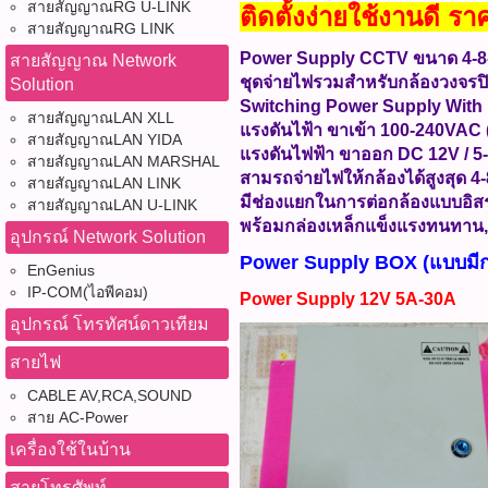
สายสัญญาณRG U-LINK
ติดตั้งง่ายใช้งานดี
สายสัญญาณRG LINK
Power Supply CCTV ขนาด 4-8
สายสัญญาณ Network
ชุดจ่ายไฟรวมสำหรับกล้องวงจรป
Solution
Switching Power Supply With
สายสัญญาณLAN XLL
แรงดันไฟ้า ขาเข้า 100-240VAC 
สายสัญญาณLAN YIDA
แรงดันไฟฟ้า ขาออก DC 12V / 
สายสัญญาณLAN MARSHAL
สามรถจ่ายไฟให้กล้องได้สูงสุด 4
สายสัญญาณLAN LINK
มีช่องแยกในการต่อกล้องแบบอิสระ
สายสัญญาณLAN U-LINK
พร้อมกล่องเหล็กแข็งแรงทนทาน,กั
อุปกรณ์ Network Solution
Power Supply BOX (แบบมีก
EnGenius
IP-COM(ไอพีคอม)
Power Supply 12V 5A-30A
อุปกรณ์ โทรทัศน์ดาวเทียม
สายไฟ
CABLE AV,RCA,SOUND
สาย AC-Power
เครื่องใช้ในบ้าน
สายโทรศัพท์