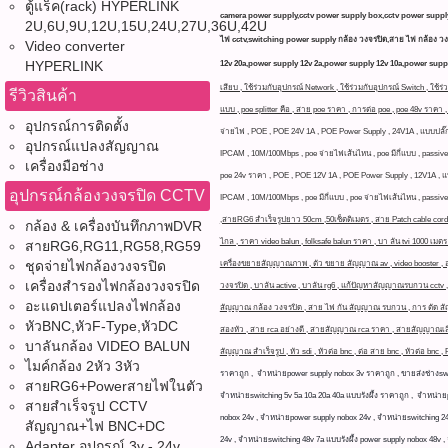
ตู้แร็ค(rack) HYPERLINK
camera power supply,cctv power supply box,cctv power supply in
2U,6U,9U,12U,15U,24U,27U,36U,42U
ไฟ cctv,switching power supply กล้อง วงจรปิด,สาย ไฟ กล้อง ว
Video converter
HYPERLINK
12v 20a,power supply 12v 2a,power supply 12v 10a,power supp
เสียบ , ใช้ร่วมกับอุปกรณ์ Network , ใช้ร่วมกับอุปกรณ์ Switch , ใช้
รีวิวสินค้า
แบบ , poe splitter คือ , สาย poe ราคา , การต่อ poe , poe 48v ราคา ,
อุปกรณ์การติดตั้ง
จ่ายไฟ , POE , POE 24V 1A , POE Power Supply , 24V1A , แบบปลั๊กเสี
อุปกรณ์แปลงสัญญาณ
IPCAM , 10M/100Mbps , poe จ่ายไฟเส้นไหน , poe มีกี่แบบ , passive 
เครื่องมือช่าง
poe 24v ราคา , POE , POE 12V 1A , POE Power Supply , 12V1A , แบบป
อุปกรณ์กล้องวงจรปิด CCTV
IPCAM , 10M/100Mbps ,
poe มีกี่แบบ , poe จ่ายไฟเส้นไหน , passi
,สายRG6 สำเร็จรูปยาว 50cm ,50เซ็ตติเมตร , สาย Patch cable cord R
กล้อง & เครื่องบันทึกภาพDVR
ไกล , ราคา video balun , folksafe balun ราคา , บา ลัน tvi 1000 เมต
สายRG6,RG11,RG58,RG59
ชุดจ่ายไฟกล้องวงจรปิด
เครื่องขยายสัญญาณภาพ , ตัว ขยาย สัญญาณ av , video booster , 
เครื่องสำรองไฟกล้องวงจรปิด
วงจรปิด , บาลัน active , บาลัน rg6 , แก้ปัญหาสัญญาณรบกวน cctv
อะแดปเตอร์แปลงไฟกล้อง
สัญญาณ กล้อง วงจรปิด , สาย ไฟ กัน สัญญาณ รบกวน , การ ตัด สัญญา
หัวBNC,หัวF-Type,หัวDC
สองหัว , สาย rca อย่างดี , สายสัญญาณ rca ราคา , สายสัญญาณเสียง ราค
บาลันกล้อง VIDEO BALUN
สัญญาณ สำเร็จรูป , หัว sdi , หัวต่อ bnc , ต่อ สาย bnc , หัวต่อ bnc ,
ไมค์กล้อง 2หัว 3หัว
ราคาถูก , จำหน่ายpower supply nobox 3v ราคาถูก , ขายส่งช่างswit
สายRG6+Powerสายไฟในตัว
จำหน่ายswitching 5
v 5a 10a 20a 40a แบบรังผึ้ง ราคาถูก , จำหน่า
สายสำเร็จรูป CCTV
nobox 24v , จำหน่ายpower supply nobox 24v , จำหน่ายswitching 24
สัญญาณ+ไฟ BNC+DC
24v ,
จำหน่ายswitching 48v 7a แบบรังผึ้ง power supply nobox 48v 
Adapter อุปกรณ์ 3v - 24v