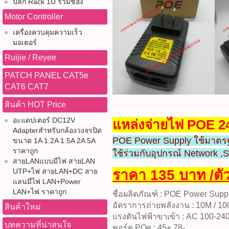
ปลั๊ก Rack 1U รวมช่อง
Motor Controller
เครื่องควบคุมความเร็ว
มอเตอร์
Ruijie / Reyee
PATCH PANEL CAT5e
CAT6 CAT7
สินค้า HOT Price
อะแดปเตอร์ DC12V
แหล่งจ่ายไฟ POE 2
Adapterสำหรับกล้องวงจรปิด
POE Power Supply ใช้มาตรฐ
ขนาด 1A 1.2A 1.5A 2A 5A
ราคาถูก
ใช้ร่วมกับอุปกรณ์ Network 
สายLANแบบมีไฟ สายLAN
UTP+ไฟ สายLAN+DC สาย
ราคา 135 บาท /ตั
แลนมีไฟ LAN+Power
LAN+ไฟ ราคาถูก
ชื่อผลิตภัณฑ์ : POE Power Supp
อัตราการถ่ายพลังงาน : 10M / 1
สินค้าใหม่
แรงดันไฟฟ้าขาเข้า : AC 100-24
บทความที่น่าสนใจ
พอร์ต POe : 45+ 78-