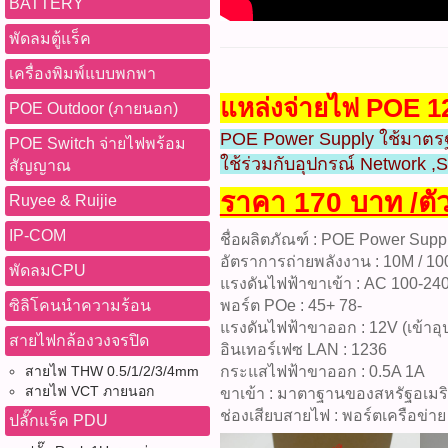
BATTERY
พัดลมตู้แร็ค
เครื่องพิมพ์แบบพกพา
แหล่งจ่ายไฟ POE 1
POE Outdoor (ภายนอก)
POE Power Supply ใช้มาตรฐ
POE Switch จ่ายไฟพร้อม
ใช้ร่วมกับอุปกรณ์ Network 
สัญญาณ
ราคา 170 บาท /ตั
Ruyee & Ruijie
IP-COM
ชื่อผลิตภัณฑ์ : POE Power Supp
อัตราการถ่ายพลังงาน : 10M / 1
พัดลมCPU
แรงดันไฟฟ้าขาเข้า : AC 100-24
ซิลิโคนนำความร้อน
พอร์ต POe : 45+ 78-
แรงดันไฟฟ้าขาออก : 12V (เข้าอุ
สายไฟกล้องวงจรปิด
อินเทอร์เฟซ LAN : 1236
สายไฟ THW 0.5/1/2/3/4mm
กระแสไฟฟ้าขาออก : 0.5A 1A
สายไฟ VCT ภายนอก
ขาเข้า : มาตาฐานของสหรัฐอเมร
ช่องเสียบสายไฟ : พอร์ตเครือข่าย 
ปลั๊กแร็ค PDU