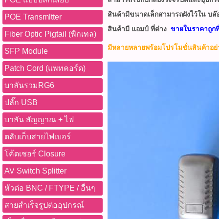
สินค้ามีขนาดเล็กสามารถฝังไว้ใน บล๊
POE Transmltter
สินค้ามี แอมป์ ที่ต่าง
ขายในราคาถูกที่
Fiber Optic Pigtail (พิกเทล)
มีหลายหลายพร้อมโปรโมชั่นสินค้าอย่
SFP Module
Patch Cord (แพทคอร์ด)
บาลันรวมRG6
ปลั๊ก USB
บาลัน สัญญาณ + ไฟ
ตลับเก็บสายไฟเบอร์
โค้ดเชอร์ Closure
AV Switch Splitter
หัวต่อ BNC / FTYPE / อื่นๆ
สายสำเร็จรูปต่ออุปกรณ์