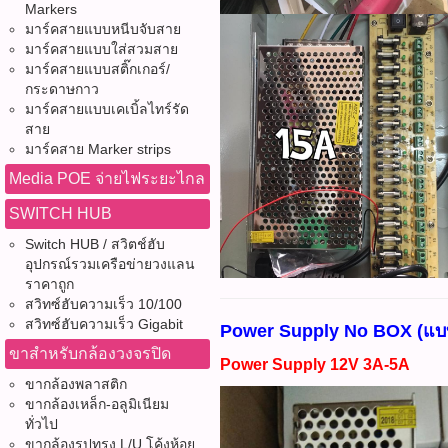
Markers
มาร์คสายแบบหนีบจับสาย
มาร์คสายแบบใส่สวมสาย
มาร์คสายแบบสติ๊กเกอร์/
กระดาษกาว
มาร์คสายแบบเคเบิ้ลไทร์รัด
สาย
มาร์คสาย Marker strips
Media POE จ่ายไฟระยะไกล
SWITCH HUB
Switch HUB / สวิตช์ฮับ
อุปกรณ์รวมเครือข่ายวงแลน
ราคาถูก
สวิทซ์ฮับความเร็ว 10/100
สวิทซ์ฮับความเร็ว Gigabit
Power Supply No BOX (แบบไ
ขาสำหรับกล้องวงจรปิด
Power Supply 12V 3A-5A
ขากล้องพลาสติก
ขากล้องเหล็ก-อลูมิเนียม
ทั่วไป
ขากล้องรูปทรง L/U โค้งห้อย