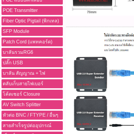
POE Transmltter
Fiber Optic Pigtail (พิกเทล)
SFP Module
Patch Cord (แพทคอร์ด)
บาลันรวมRG6
ปลั๊ก USB
บาลัน สัญญาณ + ไฟ
ตลับเก็บสายไฟเบอร์
โค้ดเชอร์ Closure
AV Switch Splitter
หัวต่อ BNC / FTYPE / อื่นๆ
สายสำเร็จรูปต่ออุปกรณ์