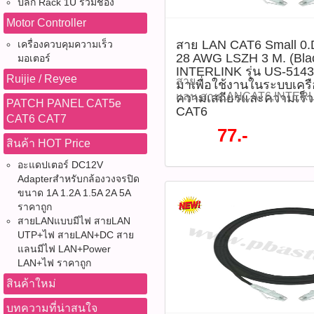
ราคา 140 บาท / เส้น ลดเหล
ปลั๊ก Rack 1U รวมช่อง
เส้น รุ่น : US-5145SS-6(รหั
Motor Controller
คุณสมบัติสินค้า - ประเภทส
สาย LAN CAT6 Small 
เครื่องควบคุมความเร็ว
(Unshielded Twisted Pair)
28 AWG LSZH 3 M. (Blac
มอเตอร์
เมตร - ขนาดตัวนำ: 28 AW
INTERLINK รุ่น US-514
Ruijie / Reyee
Multi-Stranded) - ความเร็วใ
สาย
มาเพื่อใช้งานในระบบเครื
รองรับสูงสุด 10 Gbps - ความ
แลน,สายLANCAT6,INTERL
ความเสถียรและความเร็ว
PATCH PANEL CAT5e
MHz - หัวเชื่อมต่อ: RJ-45 
CAT6
แลน3เมตร,PatchCord,Smal
CAT6 CAT7
ไมครอน - วัสดุแจ็คเก็ต: L
เล็ก,สายแลนสีดำ,LSZH,สาย
77.-
เจน ควันน้อย - สีสาย: สีดำ 
แลนUTP ,สายแลน28AWG,สา
สินค้า HOT Price
ANSI/TIA-568.2-D, ISO/IE
แลนสำหรับตู้Rack สาย LAN
อะแดปเตอร์ DC12V
compliant ดาวน์โหลดข้อมูล
PATCH CORD 28 AWG LSZH 
Adapterสำหรับกล้องวงจรปิด
แนะนำวิธีการใช้งาน 1.เสียบ
INTERLINK รุ่น US-5143S
ขนาด 1A 1.2A 1.5A 2A 5A
สองด้านเข้ากับพอร์ต LAN ข
เพื่อใช้งานในระบบเครือข่าย
ราคาถูก
คอมพิวเตอร์, เราเตอร์, สวิ
เสถียรและความเร็วสูง ด้ว
สายLANแบบมีไฟ สายLAN
เชื่อมต่อผ่านไฟ LED บนหัว
UTP+ไฟ สายLAN+DC สาย
รองรับการส่งข้อมูลได้ถึง 1
เพื่อให้แน่ใจว่าสัญญาณผ่าน
แลนมีไฟ LAN+Power
โครงสร้างแบบ Small O.D ที
LAN+ไฟ ราคาถูก
ได้ทันทีโดยไม่ต้องติดตั้งได
พื้นที่ เหมาะอย่างยิ่งสำหรับใช
(แผนภาพการเชื่อมต่อ) ข้อด
ข้อมูล INTERLINK MIDYE
สินค้าใหม่
งาน - ประสิทธิภาพสูง: รองร
สูงสุด 70% จากปกติราคา 11
บทความที่น่าสนใจ
Gbps เหมาะกับงานดาต้า, วิ
เหลือราคา 77 บาท / เส้น รุ่