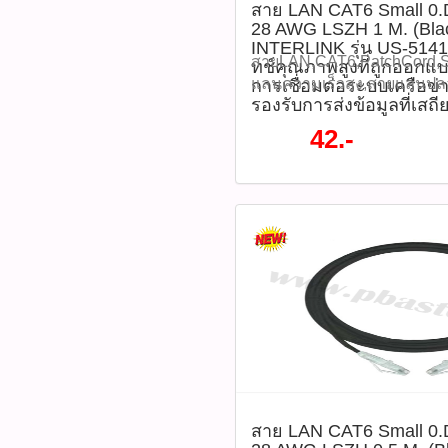
thanathip.pbasupply@gma
สาย LAN CAT6 Small 
ประโยชน์ - สายขนาดเล็ก ประ
28 AWG (สายฝอย – stranded
28 AWG LSZH 1 M. (Blac
2686 (sale ตี๋)
จัดเก็บและเดินสาย - วัสดุห
เมตร - สี: ดำ (Black) - วัสดุ
INTERLINK รุ่น US-514
ปลอดภัย ไม่เกิดควันพิษ เมื่
Smoke Zero Halogen) - Ban
สายLAN,CAT6,PatchCord,S
ทช์คุณภาพสูงที่ถูกออกแ
ฝอย มีความยืดหยุ่นสูง ช่วยลด
สูงสุด 600 MHz - ความเร็วใน
แลนความเร็วสูง,สายแลนปล
การเชื่อมต่อระบบเครือข่
หัว RJ45 ชุบทอง ช่วยให้สั
10 Gbps - หัวต่อ: RJ45 แบบ 
รองรับการส่งข้อมูลที่เสถ
สำหรับออฟฟิศ สาย LAN CA
ทนทานต่อการใช้งาน - รองรับ
ทอง 50 ไมครอน - มาตรฐานที
PATCH CORD 28 AWG LSZH 
42.-
Gbps เหมาะกับงานเครือข่าย
568.2-D, ISO/IEC 11801-1, 
INTERLINK รุ่น US-5141SS
ประสิทธิภาพสูง ข้อควรระวัง 
ประกันสินค้า: สูงสุด 30 ปี (ตา
คุณภาพสูงที่ถูกออกแบบมาเ
งานในพื้นที่เปียกชื้นหรือภ
ดาวน์โหลดข้อมูลไฟล์ Datas
เชื่อมต่อระบบเครือข่ายความ
หลีกเลี่ยงการพับหรือบิดสายม
ใช้งาน - เสียบปลาย RJ45 เข
ข้อมูลที่เสถียรและรวดเร็ว 
อายุการใช้งาน - ไม่เหมาะสำ
อุปกรณ์เครือข่าย เช่น Route
ทั้งในออฟฟิศ บ้าน และห้องเซ
สายแบบมี Shield (STP/FTP) อ
Point, หรือ Computer - ตรว
ยาว 1 เมตร สีดำ ดีไซน์สายข
สาย LAN CAT6 Patch Cord
ด้วยไฟสถานะ (LED) ที่พอร์ต
O.D.) ที่ช่วยให้การจัดการสา
สีดำ รุ่น US-5143SS-6 จำนว
ไม่ต้องตั้งค่าหรือใช้เครื่อง
ประหยัดพื้นที่ INTERLINK
แลน,สายLANCAT6,INTERL
(แผนภาพการเชื่อมต่อ) ข้อด
2026 ลดสูงสุด 70% จากปกติ
แลน3เมตร,PatchCord,Smal
งาน และข้อควรระวัง ข้อดีแ
ลดเหลือราคา 42 บาท / เส้น
เล็ก,สายแลนสีดำ,LSZH,สาย
สายเล็ก ช่วยประหยัดพื้นที่ใ
6(รหัสสินค้า :P05336) คุณสม
แลนUTP ,สายแลน28AWG,สา
สาย - วัสดุหุ้ม LSZH ปลอดภั
มาตรฐาน CAT6 UTP รองรับค
แลนสำหรับตู้Rack ติดตามโ
หรือไฟไหม้ - ความเร็วสูง เ
Gbps และแบนด์วิดธ์ 600 M
หมด WWW.PBASUPPLY.NET 
สาย LAN CAT6 Small 
ต้องการ Data Transfer ปริม
ผ่านศูนย์กลางเล็กพิเศษ (Sma