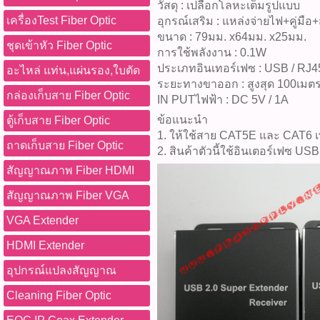
วัสดุ : เปลือกโลหะเต็มรูปแบบ
เครื่องTest Fiber Optic
อุกรณ์เสริม : แหล่งจ่ายไฟ+คู่มื
ขนาด : 79มม. x64มม. x25มม.
ชุดเข้าหัว Fiber Optic
การใช้พลังงาน : 0.1W
ประเภทอินเทอร์เฟซ : USB / RJ4
อะไหล่ แท่น,แผ่นรอง,ใบตัด
ระยะทางขาออก : สูงสุด 100เมต
กล่องเก็บสาย Fiber Optic
IN PUTไฟฟ้า : DC 5V / 1A
ข้อแนะนำ
ตู้เก็บสาย Fiber Optic
1. ให้ใช้สาย CAT5E และ CAT6 เ
ถาดเก็บสาย Fiber Optic
2. สินค้าตัวนี้ใช้อินเตอร์เฟซ US
สัญญาณภาพ Fiber HDMI
สัญญาณภาพ Fiber VGA
VGA Extender
HDMI Extender
อุปกรณ์แปลงสัญญาณ
Cleaning Fiber Optic