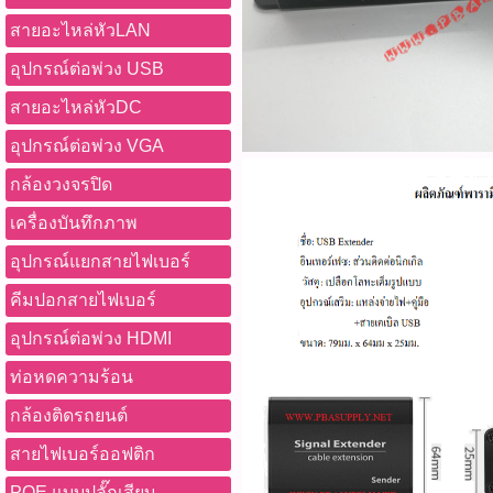
สายอะไหล่หัวLAN
อุปกรณ์ต่อพ่วง USB
สายอะไหล่หัวDC
อุปกรณ์ต่อพ่วง VGA
กล้องวงจรปิด
เครื่องบันทึกภาพ
อุปกรณ์แยกสายไฟเบอร์
คีมปอกสายไฟเบอร์
อุปกรณ์ต่อพ่วง HDMI
ท่อหดความร้อน
กล้องติดรถยนต์
สายไฟเบอร์ออฟติก
POE แบบปลั๊กเสียบ