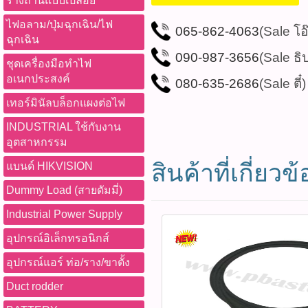
รางถ่านแบบเปลือย
ไฟอลาม/ปุ่มฉุกเฉิน/ไฟ
065-862-4063
(Sale โอ
ฉุกเฉิน
090-987-3656
(Sale ธิ
ชุดเครื่องมือทำไฟ
อเนกประสงค์
080-635-2686
(Sale ตี๋)
เทอร์มินัลบล็อกแผงต่อไฟ
INDUSTRIAL ใช้กับงาน
อุตสาหกรรม
สินค้าที่เกี่ยวข้
แบนด์ HIKVISION
Dummy Load (สายดัมมี่)
Industrial Power Supply
อุปกรณ์อิเล็กทรอนิกส์
อุปกรณ์แอร์ ท่อ/ราง/ขาตั้ง
Duct rodder