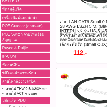
BATTERY
พัดลมตู้แร็ค
เครื่องพิมพ์แบบพกพา
สาย LAN CAT6 Small 
POE Outdoor (ภายนอก)
28 AWG LSZH 5 M. (Blac
INTERLINK รุ่น US-51
INTERLINK,สายแลนCAT6,P
POE Switch จ่ายไฟพร้อม
สำหรับงานเชื่อมต่อเครือข
แลน5เมตร,สายแลนLSZH,L
สัญญาณ
ภายในบ้านหรือสำนักงาน
เล็กกะทัดรัด (Small O.D.
ดำ,US5145SS6,SmallOD,
Ruyee & Ruijie
คุณภาพสูง สาย LAN CAT6 
112.-
CORD 28 AWG LSZH 5 M. (B
IP-COM
INTERLINK รุ่น US-5145S
พัดลมCPU
สำหรับงานเชื่อมต่อเครือข่
บ้านหรือสำนักงาน ด้วยขนาดส
ซิลิโคนนำความร้อน
(Small O.D.) สะดวกต่อการจั
สายไฟกล้องวงจรปิด
พื้นที่จำกัด พร้อมหัว RJ-45 
เห็นไฟแสดงสถานะได้ง่าย แล
สายไฟ THW 0.5/1/2/3/4mm
LSZH (Low Smoke Zero Halo
สายไฟ VCT ภายนอก
อันตรายในกรณีเกิดเพลิงไห
ปลั๊กแร็ค PDU
MIDYEAR SALE 2026 ลดสูง