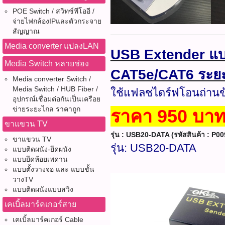
POE Switch / สวิทช์พีโออี /
จ่ายไฟกล้องIPและตัวกระจาย
สัญญาณ
Media converter แปลงLAN
USB Extender แบ
Media Switch หลายช่อง
CAT5e/CAT6 ระย
Media converter Switch /
Media Switch / HUB Fiber /
ใช้แฟลชไดร์ฟโอนถ่านข้อ
อุปกรณ์เชื่อมต่อกันเป็นเครือย
ข่ายระยะไกล ราคาถูก
ราคา 950 บาท
ขาแขวน TV
รุ่น : USB20-DATA (รหัสสินค้า : P00
ขาแขวน TV
รุ่น: USB20-DATA
แบบติดผนัง-ยึดผนัง
แบบยึดห้อยเพดาน
แบบตั้งวางจอ และ แบบชั้น
วางTV
แบบติดผนังแบบสวิง
เคเบิ้ลมาร์คเกอร์สาย
เคเบิ้ลมาร์คเกอร์ Cable