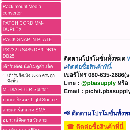
Rack mount Media
converter
PATCH CORD MM-
DUPLEX
RACK SNAP IN PLATE
RS232 RS485 DB9 DB15
DB25
ติดตามโปรโมขั่นทั้งหมด
#
ติดต่อซื้อสินค้าที่นี้
เต้ารับติดผนัง/โมดูล่าแจ็ค
เบอร์โทร 080-635-2686(sal
เต้ารับฝังผนัง Juxin ครบทุก
ฟังชั่น
Line :
@pbasupply
หรือ 
MEDIA FIBER Splitter
Email : pichit.pbasupp
ปากกายิงแสง Light Source
สายเสาร์อากาศ SMA
📢 ติดตามโปรโมชั่นทั้ง
อุปกรณ์จัดสาย รัดสาย
☎ ติดต่อซื้อสินค้าที่นี่