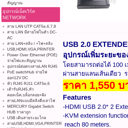
สัญญาณ
อุปกรณ์เน็ตเวิร์ค
NETWORK
สาย LAN UTP CAT5e,6,7,8
สาย LAN มีสายไฟในตัว DC-
AC
USB 2.0 EXTENDE
สาย LAN+สลิง / +ไฟ+สลิง
USB,HDMI,VGA,PRINTER
อุปกรณ์เพิ่มระยะของ
Power Over Ethernet (POE)
จ่ายไฟและสัญญาณ
โดยสามารถต่อได้ 100 เ
อุปกรณ์ต่อตรงสายLAN RJ45
PoE switchHub จ่ายไฟ
ผ่านสายแลนเส้นเดียว 
ออก12V DC
ราคา 1,550 บ
หัว RJ45 RJ11 CAT5e,6
เต้ารับRJ45,หัว
คอลเน็ค,บล็อกลอย+ฝัง
Features
สายLANแบบมีสลิงตีงเสาไฟ
-HDMI USB 2.0* 2 Exte
MERCURY Gigabit Switch
HUB ราคาถูก
-KVM extension function
USB เดินสายระยะไกล
reach 80 meters.
สายUSB,HDMI,VGA,PRINTER