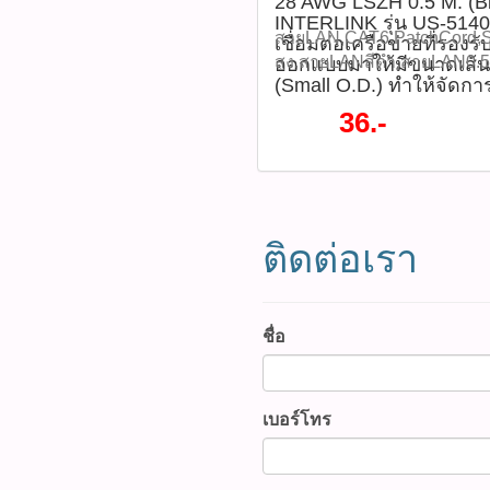
28 AWG LSZH 0.5 M. (Bl
ที่นี้ 065-862-4063(sale โอ
สตรีมมิ่ง เซิร์ฟเวอร์ หรือระ
โค้งงอและจัดวางง่าย - สาย
INTERLINK รุ่น US-514
Watcharapong.pbasupply
คริสตัลใส ช่วยให้เห็นไฟสถา
(Low Smoke Zero Halogen)
สายLAN,CAT6,PatchCord,S
เชื่อมต่อเครือข่ายที่รองร
987-3656 (saleธิป) ​ @p
ข้อควรระวัง: - หลีกเลี่ยงกา
สารพิษเมื่อเกิดไฟไหม้ เพิ่ม
สูง,สายLANสีดำ,สายLAN0.
ออกแบบมาให้มีขนาดเส้นผ
thanathip.pbasupply@gma
อย่างรุนแรง - ไม่ควรติดตั้งในพ
RJ45 คุณภาพสูง เคลือบทอง 
(Small O.D.) ทำให้จัดกา
CAT6 Small 0.D PATCH 
2686 (sale ตี๋)
หรือใกล้สารเคมี - หลีกเลี่ย
การนำสัญญาณและความทนทา
0.5 M. (Black) สีดำ INTERLI
36.-
อุปกรณ์ที่ไม่รองรับ CAT6 อุป
หัวต่อแบบใส ช่วยป้องกันกา
5140SS-6เป็นสายเชื่อมต่อเคร
สาย LAN CAT6 Small O.D 
ไฟสถานะได้ชัดเจน - รับประก
ความเร็วสูงและออกแบบมาให
สีดำ INTERLINK รุ่น US-5
ดาวน์โหลดข้อมูลไฟล์ Datas
ศูนย์กลางเล็ก (Small O.D.) 
เส้น Tags:
ใช้งาน 1.ใช้เชื่อมต่ออุปกรณ์
ง่าย เหมาะสำหรับการใช้งา
สายLANCAT6,INTERLINK,
คอมพิวเตอร์, เราเตอร์, สวิตซ
ภายในบ้านหรือสำนักงาน ที่
ติดต่อเรา
แลนสีดำ,PatchCord,28AW
เน็ตเวิร์กต่าง ๆ 2.เหมาะกั
และปลอดภัยสูง ด้วยวัสดุ LS
สำเร็จรูป,สายเครือข่าย,สา
อาคาร เช่น ออฟฟิศ, ห้องเซิร์
และไม่มีสารพิษเมื่อเกิดไฟไห
,LANCable,RJ45,สายLANป
ประชุม 3.ควรจัดวางสายอย่าง
ปลอดภัยในพื้นที่ใช้งาน I
แลนSmallOD ติดตามโปรโม
เลี่ยงการบิดหรืองอเกินไปเพ
SALE 2026 ลดสูงสุด 70% 
ชื่อ
หมด WWW.PBASUPPLY.NET 
สัญญาณ 4.ตรวจสอบความย
65 บาท / เส้น ลดเหลือราคา 3
ที่นี้ 065-862-4063(sale โอ
RJ45 ให้เหมาะสมก่อนใช้งา
US-5140SS-6(รหัสสินค้า : 
Watcharapong.pbasupply
(แผนภาพการเชื่อมต่อ) ข้อด
สินค้า - รองรับมาตรฐาน CAT
987-3656 (saleธิป) ​ @p
เบอร์โทร
งาน และ ข้อควรระวัง ข้อดีแ
10 Gbps - ความถี่แบนด์วิดธ์
thanathip.pbasupply@gma
ข้อมูลได้รวดเร็วและเสถียร
เล็ก (Small O.D.) ง่ายต่อกา
2686 (sale ตี๋)
ดีไซน์สายขนาดเล็ก ช่วยให้
เปลือกหุ้มสาย LSZH (Low 