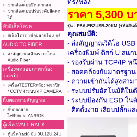
ทรงพลัง
ขากล้องแบบยึดเสากลม
ราคา 5,300 บ
ขากล้องแบบปรับระดับยืดหด
ได้
รุ่น : PBA-FB2USB-20KM (รหัสสินค้า
หัวอิเล็คโทรด
คุณสมบัติ:
อิเล็คโทรด เชื่อมสายไฟเบอร์
- ส่งสัญญาณวิดีโอ USB 
AUDIO TO FIBER
เครื่องพิมพ์ ดิสก์ U สแ
ส่งสัญญาณเสียงระยะไกล
Audio Fiber
- รองรับผ่าน TCP/IP หนึ
เครื่องทดสอบภาพกล้อง
- สอดคล้องกับมาตรฐา
วงจรปิด
- ความเข้ากันได้สูงสาม
เครื่องTESTERกล้องวงจรปิด
- ระบบปรับอัตโนมัติในต
/ CCTV 4ระบบ /IP CAMERA
- ระบบป้องกัน ESD ในต
กิ๊บตอกสายสัญญาณ
- ติดตั้งง่าย เสียบปลั๊กแล
กิ๊บตอกสาย
ไฟ/Fiber/LAN/RG6
ตู้แร็ค WALL-RACK
ตู้แร็ค(rack) 6U,9U,12U,24U