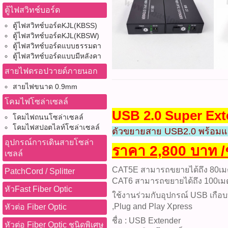
ตู้ไฟสวิทช์บอร์ด
ตู้ไฟสวิทช์บอร์ดKJL(KBSS)
ตู้ไฟสวิทช์บอร์ดKJL(KBSW)
ตู้ไฟสวิทช์บอร์ดแบบธรรมดา
ตู้ไฟสวิทช์บอร์ดแบบมีหลังคา
สายไฟดรอปวายด์ภายนอก
สายไฟขนาด 0.9mm
โคมไฟโซล่าเซลล์
USB 2.0 Super Ext
โคมไฟถนนโซล่าเซลล์
โคมไฟสปอตไลท์โซล่าเซลล์
ตัวขยายสาย USB2.0 พร้อมแ
อุปกรณ์การเดินสายโซล่า
ราคา 2,800 บาท /
เซลล์
CAT5E สามารถขยายได้ถึง 80เ
PatchCord / Splitter
CAT6 สามารถขยายได้ถึง 100เม
หัวFast Fiber Optic
ใช้งานร่วมกับอุปกรณ์ USB เกือบทุ
,Plug and Play Xpress
หัวต่อ Fiber Optic
ชื่อ : USB Extender
หัวต่อ Fiber Optic ชนิดพิเศษ