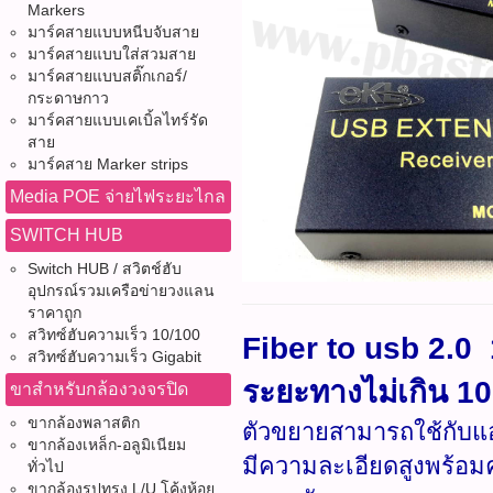
Markers
มาร์คสายแบบหนีบจับสาย
มาร์คสายแบบใส่สวมสาย
มาร์คสายแบบสติ๊กเกอร์/
กระดาษกาว
มาร์คสายแบบเคเบิ้ลไทร์รัด
สาย
มาร์คสาย Marker strips
Media POE จ่ายไฟระยะไกล
SWITCH HUB
Switch HUB / สวิตช์ฮับ
อุปกรณ์รวมเครือข่ายวงแลน
ราคาถูก
สวิทซ์ฮับความเร็ว 10/100
Fiber to usb 2.0
สวิทซ์ฮับความเร็ว Gigabit
ระยะทางไม่เกิน 1
ขาสำหรับกล้องวงจรปิด
ขากล้องพลาสติก
ตัวขยายสามารถใช้กับแอ
ขากล้องเหล็ก-อลูมิเนียม
มีความละเอียดสูงพร้อม
ทั่วไป
ขากล้องรูปทรง L/U โค้งห้อย