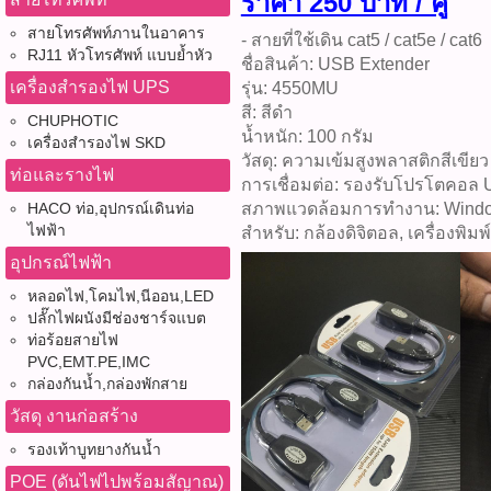
ราคา 250 บาท / คู่
สายโทรศัพท์ภานในอาคาร
- สายที่ใช้เดิน cat5 / cat5e / cat6
RJ11 หัวโทรศัพท์ แบบย้ำหัว
ชื่อสินค้า: USB Extender
เครื่องสำรองไฟ UPS
รุ่น: 4550MU
สี: สีดำ
CHUPHOTIC
น้ำหนัก: 100 กรัม
เครื่องสำรองไฟ SKD
วัสดุ: ความเข้มสูงพลาสติกสีเขียว
ท่อและรางไฟ
การเชื่อมต่อ: รองรับโปรโตคอล 
สภาพแวดล้อมการทำงาน: Windows 
HACO ท่อ,อุปกรณ์เดินท่อ
ไฟฟ้า
สำหรับ: กล้องดิจิตอล, เครื่องพิม
อุปกรณ์ไฟฟ้า
หลอดไฟ,โคมไฟ,นีออน,LED
ปลั๊กไฟผนังมีช่องชาร์จแบต
ท่อร้อยสายไฟ
PVC,EMT.PE,IMC
กล่องกันน้ำ,กล่องพักสาย
วัสดุ งานก่อสร้าง
รองเท้าบูทยางกันน้ำ
POE (ดันไฟไปพร้อมสัญาณ)