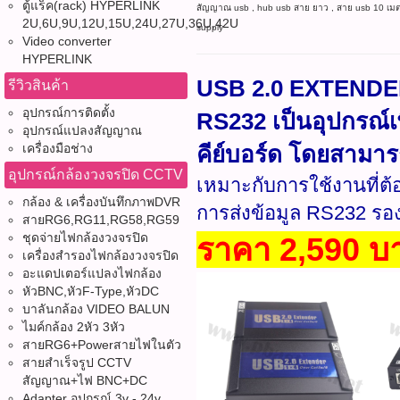
ตู้แร็ค(rack) HYPERLINK
สัญญาณ usb , hub usb สาย ยาว , สาย usb 10 เมตร 
2U,6U,9U,12U,15U,24U,27U,36U,42U
supply
Video converter
HYPERLINK
USB 2.0 EXTENDE
รีวิวสินค้า
อุปกรณ์การติดตั้ง
RS232 เป็นอุปกรณ์เ
อุปกรณ์แปลงสัญญาณ
เครื่องมือช่าง
คีย์บอร์ด โดยสามาร
อุปกรณ์กล้องวงจรปิด CCTV
เหมาะกับการใช้งานที่ต
กล้อง & เครื่องบันทึกภาพDVR
การส่งข้อมูล RS232 รอ
สายRG6,RG11,RG58,RG59
ชุดจ่ายไฟกล้องวงจรปิด
ราคา 2,590 บ
เครื่องสำรองไฟกล้องวงจรปิด
อะแดปเตอร์แปลงไฟกล้อง
หัวBNC,หัวF-Type,หัวDC
บาลันกล้อง VIDEO BALUN
ไมค์กล้อง 2หัว 3หัว
สายRG6+Powerสายไฟในตัว
สายสำเร็จรูป CCTV
สัญญาณ+ไฟ BNC+DC
Adapter อุปกรณ์ 3v - 24v