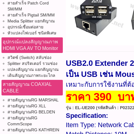
สายสำเร็จ Patch Cord
SM/MM
สายสำเร็จ Pigtail SM/MM
Media Splitter แยกสัญาณ
อุปกรณ์เชื่อมต่อสาย
หัวแปลงไฟเบอร์ ชนิดพิเศษ
อุปกรณ์แปลงสัญญาณภาพ
HDMI VGA AV TO Monitor
สวิตซ์ (Switch) สลับช่อง
USB2.0 Extender 20
Splitter สปริตเตอร์ รวมช่อง
แปลงสัญญาณ แยกสัญญาณ
เป็น USB เช่น Mou
เดินสัญญาณภาพระยะไกล
เหมาะกับการใช้งานที่ต
สายสัญญาณ COAXIAL
CABLE
ราคา 390 บา
สายสัญญาณRG MARSHAL
สายสัญญาณRG XLL
รุ่น : EL-UE200 (รหัสสินค้า : P02322
สายสัญญาณRG BELDEN
Specification:
สายสัญญาณRG
Item Type: Network Ca
CommScope
สายสัญญาณRG KATHREIN