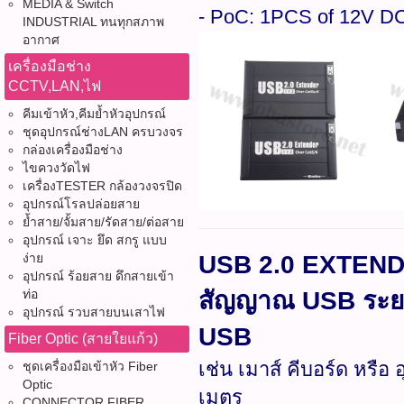
MEDIA & Switch
- PoC: 1PCS of 12V DC
INDUSTRIAL ทนทุกสภาพ
อากาศ
เครื่องมือช่าง
CCTV,LAN,ไฟ
คีมเข้าหัว,คีมย้ำหัวอุปกรณ์
ชุดอุปกรณ์ช่างLAN ครบวงจร
กล่องเครื่องมือช่าง
ไขควงวัดไฟ
เครื่องTESTER กล้องวงจรปิด
อุปกรณ์โรลปล่อยสาย
ย้ำสาย/จั้มสาย/รัดสาย/ต่อสาย
อุปกรณ์ เจาะ ยึด สกรู แบบ
ง่าย
USB 2.0 EXTENDE
อุปกรณ์ ร้อยสาย ดึกสายเข้า
ท่อ
สัญญาณ USB ระยะไ
อุปกรณ์ รวบสายบนเสาไฟ
USB
Fiber Optic (สายใยแก้ว)
เช่น เมาส์ คีบอร์ด หรื
ชุดเครื่องมือเข้าหัว Fiber
Optic
เมตร
CONNECTOR FIBER