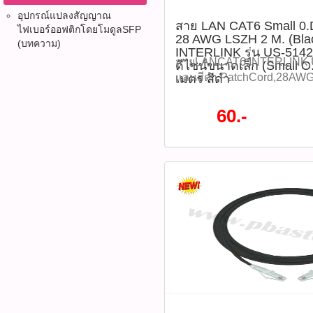
เล็ก: สายเล็กโค้งงอได้ดี ประ
6(รหัสสินค้า : P05340) คุณสมบ
อุปกรณ์แปลงสัญญาณ
สาย LAN CAT6 Small 
สาย - ปลอดภัย: แจ็กเก็ต LSZ
US-5143SS-6 - ประเภท: ส
ไฟเบอร์ออฟติก​โดยโมดูลSFP
28 AWG LSZH 2 M. (Blac
งานเมื่อเกิดไฟไหม้ - หัวโปร
(บทความ)
Patch Cord - ความยาวสาย: 
INTERLINK รุ่น US-514
สถานะง่าย สะดวกในการตรว
ลวด: 28 AWG (Stranded Wire
สายLANCAT6,INTERLINK,
ดีไซน์ขนาดเล็ก (Small 
งานติดตั้งมืออาชีพ: ทั้งบ้า
UTP (Unshielded Twisted Pai
แลนสีดำ,PatchCord,28AW
เมตร สีดำ
Data Center ข้อควรระวัง - ห
LSZH (Low Smoke Zero Hal
สำเร็จรูป,สายเครือข่าย,สา
อย่างรุนแรง หรือพับงอในองศ
สามารถในการรับส่งข้อมูล: 
,LANCable,RJ45,สายLANป
60.-
การวางสายใกล้แหล่งกำเนิดค
600 MHz - หัวต่อ RJ45: ชุ
แลนSmallOD สาย LAN CAT
แรงสูง - ใช้ในสภาพแวดล้อมแ
เส้นผ่านศูนย์กลางสาย: ประ
PATCH CORD 28 AWG LSZH 
น้ำหรือความชื้นโดยตรง อุปกร
O.D.) - สี: ดำ (Black) - การร
INTERLINK รุ่น US-5142SS
LAN CAT6 PATCH CORD ขน
ดาวน์โหลดข้อมูลไฟล์ Datas
ขนาดเล็ก (Small O.D) ความ
จำนวน 1 เส้น Tags: INTE
ใช้งาน - เสียบสายเข้ากับพอ
เหมาะสำหรับการใช้งานในร
แลนCAT6,PatchCord,สายแ
เช่น Router, Switch, คอมพิว
ความเร็วสูง รองรับมาตรฐาน 
แลนLSZH,LANCable,สายแ
Panel - ใช้ในงานติดตั้งภายใน
แบบ LSZH (Low Smoke Zero 
ดำ,US5145SS6,SmallOD,
Data Center, หรือระบบเครือ
ปลอดภัยต่อผู้ใช้งาน และเป็น
คุณภาพสูง ติดตามโปรโมชั่
ตรวจสอบให้แน่ใจว่าสายไม่ถ
INTERLINK MIDYEAR SALE
หมด WWW.PBASUPPLY.NET 
ดึงมากเกินไป - เหมาะสำหร
70% จากปกติราคา 90 บาท /
ที่นี้ 065-862-4063(sale โอ
เครือข่ายความเร็วสูงที่ต้อ
60 บาท / เส้น รุ่น : US-5142
Watcharapong.pbasupply
Diagram (แผนภาพการเชื่อมต
:P05338) คุณสมบัติสินค้า 
987-3656 (saleธิป) ​ @p
ในการใช้งาน และ ข้อควรระว
(Unshielded Twisted Pair) 