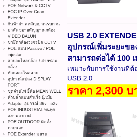
POE Network & CCTV
EOC IP Over Coax
Extender
กันฟ้าผ่า ลดสัญญาณรบกวน
บาลันขยายสัญญาณกล้อง
USB 2.0 EXTENDE
VIDEO BALUN
ขายึดกล้องวงจรปิด CCTV
อุปกรณ์เพิ่มระยะของ
POE แบบ Passive / POE
injector
สามารถต่อได้ 100 
สายอะไหล่กล้อง / สายซ่อม
กล้อง
เหมาะกับการใช้งานที่ต
หัวต่ออะไหล่สาย
USB 2.0
อุปกรณ์แปลง DISPLAY
PORT
ราคา 2,300 บ
ชุดจ่ายไฟ ยี้ห้อ MEAN WELL
หัวปลั๊กแบบสำเร็จ ผู้/เมีย
Adapter อุปกรณ์ 36v - 52v
POE INDUSTRIAL ทนทุก
สภาพอากาศ
POE OUTDOOR ติดตั้ง
ภายนอก
POE Extender ขยาย