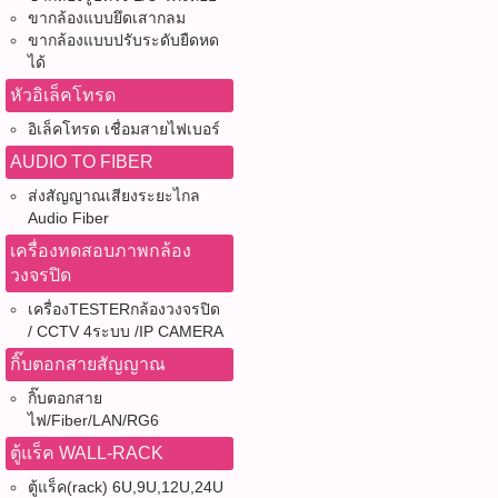
ขากล้องแบบยึดเสากลม
ขากล้องแบบปรับระดับยืดหด
ได้
หัวอิเล็คโทรด
อิเล็คโทรด เชื่อมสายไฟเบอร์
AUDIO TO FIBER
ส่งสัญญาณเสียงระยะไกล
Audio Fiber
เครื่องทดสอบภาพกล้อง
วงจรปิด
เครื่องTESTERกล้องวงจรปิด
/ CCTV 4ระบบ /IP CAMERA
กิ๊บตอกสายสัญญาณ
กิ๊บตอกสาย
ไฟ/Fiber/LAN/RG6
ตู้แร็ค WALL-RACK
ตู้แร็ค(rack) 6U,9U,12U,24U