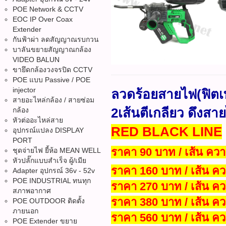
POE Network & CCTV
EOC IP Over Coax
Extender
กันฟ้าผ่า ลดสัญญาณรบกวน
บาลันขยายสัญญาณกล้อง
VIDEO BALUN
ขายึดกล้องวงจรปิด CCTV
POE แบบ Passive / POE
injector
ลวดร้อยสายไฟ(ฟิต
สายอะไหล่กล้อง / สายซ่อม
2เส้นตีเกลียว ดึงสา
กล้อง
หัวต่ออะไหล่สาย
RED BLACK LINE
อุปกรณ์แปลง DISPLAY
PORT
ราคา 90 บาท / เส้น คว
ชุดจ่ายไฟ ยี้ห้อ MEAN WELL
หัวปลั๊กแบบสำเร็จ ผู้/เมีย
ราคา 160 บาท / เส้น 
Adapter อุปกรณ์ 36v - 52v
POE INDUSTRIAL ทนทุก
ราคา 270 บาท / เส้น 
สภาพอากาศ
ราคา 380 บาท / เส้น 
POE OUTDOOR ติดตั้ง
ภายนอก
ราคา 560 บาท / เส้น 
POE Extender ขยาย