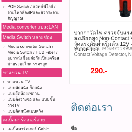
จำ= 1 Pcs Tags: คีมย้ำMC
สำหรับ : - ยิงติดคอนกรีต - ยิง
ที่นี้ 065-862-4063(sale โอ
POE Switch / สวิทช์พีโออี /
เซลล์,เครื่องมือช่างโซล่า
หรือวัสดุแข็งอื่น ๆ tags: ตะป
Watcharapong.pbasupply
จ่ายไฟกล้องIPและตัวกระจาย
เซลล์,LST001,SolarTools ,
bearings, ตะปู 6mm, ตะปูค
สัญญาณ
987-3656 (saleธิป) ​ @p
,เครื่องมือไฟฟ้า ติดตามโปร
ช่าง, งานก่อสร้าง, ตะปูยึดผนัง
thanathip.pbasupply@gma
หมด WWW.PBASUPPLY.NET 
Media converter แปลงLAN
hardware, 500pcs ติดตามโ
2686 (sale ตี๋)
ปากกาวัดไฟ ตรวจจับแร
ที่นี้ 065-862-4063(sale โอ
หมด WWW.PBASUPPLY.NET 
Media Switch หลายช่อง
ละเอียดสูง Non-Contact 
Watcharapong.pbasupply
ที่นี้ 065-862-4063(sale โอ
วัดแรงดันต่ำเริ่มต้น 12
987-3656 (saleธิป) ​ @p
Media converter Switch /
Watcharapong.pbasupply
ปากกาวัดไฟ, เครื่องตรวจจับ
รุ่น NF-606
Media Switch / HUB Fiber /
thanathip.pbasupply@gma
987-3656 (saleธิป) ​ @p
Contact Voltage Detector, 
อุปกรณ์เชื่อมต่อกันเป็นเครือย
2686 (sale ตี๋)
thanathip.pbasupply@gma
สัมผัส, เครื่องทดสอบไฟฟ้า,
ข่ายระยะไกล ราคาถูก
2686 (sale ตี๋)
NOYAFA, NF-606, วัดแรงด
290.-
ขาแขวน TV
ปากกาวัดไฟ ตรวจจับแรงดัน
สูง Non-Contact Voltage Det
ขาแขวน TV
เริ่มต้น 12V - 1000V NOYAFA
แบบติดผนัง-ยึดผนัง
งานง่าย กดปุ่มเปิด/ปิดค้างไว้เ
แบบยึดห้อยเพดาน
แบบตั้งวางจอ และ แบบชั้น
พร้อมเสียงเตือนเพื่อบอกสถ
ติดต่อเรา
วางTV
ความไวในการตรวจจับได้ 
แบบติดผนังแบบสวิง
สภาพแสงน้อยได้สะดวก เมื่
แบตเตอรี่ต่ำกว่า 2.0V ไฟ
เคเบิ้ลมาร์คเกอร์สาย
เพื่อเตือนให้เปลี่ยนแบตเตอรี
ชื่อ
เคเบิ้ลมาร์คเกอร์ Cable