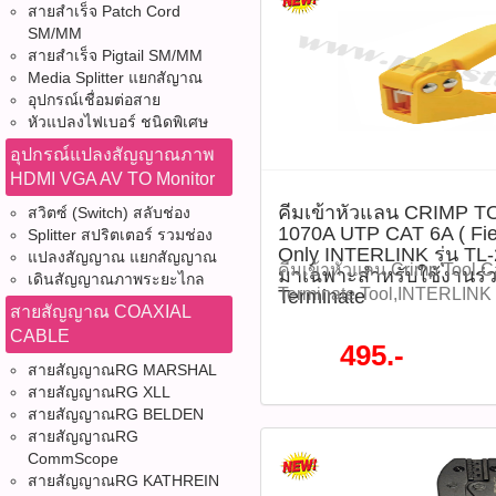
สายสำเร็จ Patch Cord
สาย 2.0 - 2.2 mm ม้วนยาว 
SM/MM
วัสดุ PVC คุณภาพสูง แข็งแ
สายสำเร็จ Pigtail SM/MM
ง่าย เหมาะสำหรับใส่สายไฟเพื
Media Splitter แยกสัญาณ
อักษร หรือสัญลักษณ์ต่าง ๆ 
อุปกรณ์เชื่อมต่อสาย
ให้ดูเป็นระบบระเบียบมากขึ
หัวแปลงไฟเบอร์ ชนิดพิเศษ
2.0 - 2.2 มม. ใช้งานได้สะด
อุปกรณ์แปลงสัญญาณภาพ
งานอิเล็กทรอนิกส์ และงานอ
HDMI VGA AV TO Monitor
ความปลอดภัยและความเป็น
คีมเข้าหัวแลน CRIMP T
สวิตซ์ (Switch) สลับช่อง
ทำงาน ราคา 285 บาท รุ่น :
1070A UTP CAT 6A ( Fiel
Splitter สปริตเตอร์ รวมช่อง
TUBE05MM(รหัสสินค้า :P051
Only INTERLINK รุ่น T
แปลงสัญญาณ แยกสัญญาณ
สินค้า -ผลิตจากวัสดุ PVC ค
คีมเข้าหัวแลน,Crimp Tool C
มาเฉพาะสำหรับใช้งานร่ว
เดินสัญญาณภาพระยะไกล
ยืดหยุ่น แข็งแรง และทนทาน
Terminate Tool,INTERLINK 
Terminate
สายสัญญาณ COAXIAL
-ขนาด 0.5 mm² ม้วนยาว 140
เข้าสายแลน,อุปกรณ์ติดตั้
CABLE
เนื่อง คุ้มค่า -รองรับขนาดสา
Crimp Tool,US-1070A Tool 
495.-
พอดี ไม่หลวม ไม่แน่นเกินไป -
CRIMP TOOL For US-1070
สายสัญญาณRG MARSHAL
มาร์คสายไฟ เพื่อพิมพ์ตัวเลข
Field Terminate ) Only INTE
สายสัญญาณRG XLL
สัญลักษณ์ต่าง ๆ ได้อย่างค
สายสัญญาณRG BELDEN
2070A ออกแบบมาเฉพาะสำหร
สายสัญญาณRG
และความชื้น เหมาะกับการใ
หัวแลน Field Terminate ส
CommScope
และโรงงานอุตสาหกรรม -ช่ว
CAT 6A รองรับการติดตั้งในงา
สายสัญญาณRG KATHREIN
ให้เป็นระบบ เพิ่มความสะ
ต้องการประสิทธิภาพสูงแล