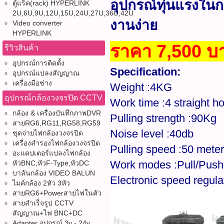
อุปกรณ์ทุ่นแรงใน
ตู้แร็ค(rack) HYPERLINK
2U,6U,9U,12U,15U,24U,27U,36U,42U
งานง่าย
Video converter
HYPERLINK
ราคา 7,500 บ
รีวิวสินค้า
อุปกรณ์การติดตั้ง
Specification:
อุปกรณ์แปลงสัญญาณ
เครื่องมือช่าง
Weight :4KG
อุปกรณ์กล้องวงจรปิด CCTV
Work time :4 straight ho
กล้อง & เครื่องบันทึกภาพDVR
Pulling strength :90Kg
สายRG6,RG11,RG58,RG59
Noise level :40db
ชุดจ่ายไฟกล้องวงจรปิด
เครื่องสำรองไฟกล้องวงจรปิด
Pulling speed :50 meter
อะแดปเตอร์แปลงไฟกล้อง
Work modes :Pull/Push
หัวBNC,หัวF-Type,หัวDC
บาลันกล้อง VIDEO BALUN
Electronic speed regul
ไมค์กล้อง 2หัว 3หัว
สายRG6+Powerสายไฟในตัว
สายสำเร็จรูป CCTV
สัญญาณ+ไฟ BNC+DC
Adapter อุปกรณ์ 3v - 24v