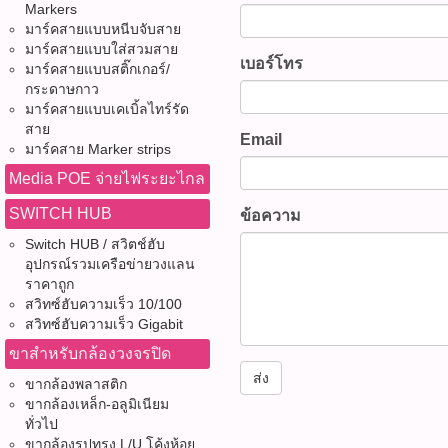
รุ่น : NF-606 (รหัสสินค้า : P049
Markers
วัดไฟ, เครื่องตรวจจับแรงดั
มาร์คสายแบบหนีบจับสาย
Voltage Detector, NCV, ตรวจ
มาร์คสายแบบใส่สวมสาย
เบอร์โทร
เครื่องทดสอบไฟฟ้า, ปากกา
มาร์คสายแบบสติ๊กเกอร์/
NF-606, วัดแรงดันไฟ 12V
กระดาษกาว
มาร์คสายแบบเคเบิ้ลไทร์รัด
โมชั่นทั้งหมด WWW.PBASU
สาย
ซื้อสินค้าที่นี้ 065-862-4063(
Email
มาร์คสาย Marker strips
@pbasupply4
Watcharapong.pbasupply
Media POE จ่ายไฟระยะไกล
987-3656 (saleธิป) ​ @p
SWITCH HUB
ข้อความ
thanathip.pbasupply@gma
2686 (sale ตี๋)
Switch HUB / สวิตช์ฮับ
อุปกรณ์รวมเครือข่ายวงแลน
ราคาถูก
สวิทซ์ฮับความเร็ว 10/100
สวิทซ์ฮับความเร็ว Gigabit
ขาสำหรับกล้องวงจรปิด
ส่ง
ขากล้องพลาสติก
ขากล้องเหล็ก-อลูมิเนียม
ทั่วไป
ขากล้องรูปทรง L/U โค้งห้อย