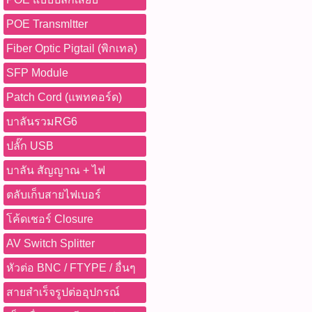
POE Transmltter
Fiber Optic Pigtail (พิกเทล)
SFP Module
Patch Cord (แพทคอร์ด)
บาลันรวมRG6
ปลั๊ก USB
บาลัน สัญญาณ + ไฟ
ตลับเก็บสายไฟเบอร์
โค้ดเชอร์ Closure
AV Switch Splitter
หัวต่อ BNC / FTYPE / อื่นๆ
สายสำเร็จรูปต่ออุปกรณ์