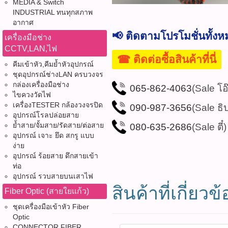
MEDIA & Switch
INDUSTRIAL ทนทุกสภาพ
อากาศ
📢 ติดตามโปรโมชั่นทั้ง
เครื่องมือช่าง
CCTV,LAN,ไฟ
☎ ติดต่อซื้อสินค้าที่นี่
คีมเข้าหัว,คีมย้ำหัวอุปกรณ์
ชุดอุปกรณ์ช่างLAN ครบวงจร
กล่องเครื่องมือช่าง
065-862-4063
(Sale โอ
ไขควงวัดไฟ
เครื่องTESTER กล้องวงจรปิด
090-987-3656
(Sale ธิ
อุปกรณ์โรลปล่อยสาย
ย้ำสาย/จั้มสาย/รัดสาย/ต่อสาย
080-635-2686
(Sale ตี๋)
อุปกรณ์ เจาะ ยึด สกรู แบบ
ง่าย
อุปกรณ์ ร้อยสาย ดึกสายเข้า
ท่อ
อุปกรณ์ รวบสายบนเสาไฟ
สินค้าที่เกี่ยวข้
Fiber Optic (สายใยแก้ว)
ชุดเครื่องมือเข้าหัว Fiber
Optic
CONNECTOR FIBER