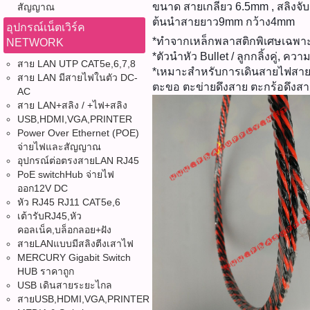
ขนาด สายเกลียว 6.5mm , สลิง
สัญญาณ
ต้นนำสายยาว9mm กว้าง4mm
อุปกรณ์เน็ตเวิร์ค
*ทำจากเหล็กพลาสติกพิเศษเฉพ
NETWORK
*ตัวนำหัว Bullet / ลูกกลิ้งคู่, 
สาย LAN UTP CAT5e,6,7,8
*เหมาะสำหรับการเดินสายไฟสาย
สาย LAN มีสายไฟในตัว DC-
ตะขอ ตะข่ายดึงสาย ตะกร้อดึงสา
AC
สาย LAN+สลิง / +ไฟ+สลิง
USB,HDMI,VGA,PRINTER
Power Over Ethernet (POE)
จ่ายไฟและสัญญาณ
อุปกรณ์ต่อตรงสายLAN RJ45
PoE switchHub จ่ายไฟ
ออก12V DC
หัว RJ45 RJ11 CAT5e,6
เต้ารับRJ45,หัว
คอลเน็ค,บล็อกลอย+ฝัง
สายLANแบบมีสลิงตีงเสาไฟ
MERCURY Gigabit Switch
HUB ราคาถูก
USB เดินสายระยะไกล
สายUSB,HDMI,VGA,PRINTER