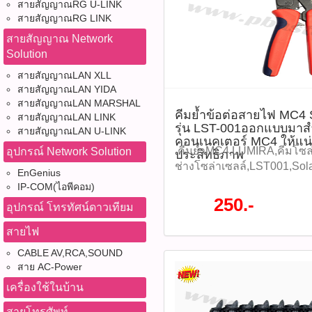
สายสัญญาณRG U-LINK
และบำรุงรักษา -เหมาะสำหร
เข้าหัวสาย ราคา 495 บาท รุ
สายสัญญาณRG LINK
อิเล็กทรอนิกส์ และงานติดตั
สินค้า : P05351) คุณสมบัติสิ
สายสัญญาณ Network
ประเภท ดาวน์โหลดข้อมูลไฟ
หัวแลน Field Terminate UTP
Solution
แนะนำวิธีการใช้งาน 1.ตัด
1070A เท่านั้น - ออกแบบต
ตามความยาวที่ต้องการใช้งา
Ergonomic Design จับถนัดม
สายสัญญาณLAN XLL
เครื่องพิมพ์มาร์คสายไฟ เพื่อ
Precision Crimping ทำให้ก
สายสัญญาณLAN YIDA
หรือสัญลักษณ์ที่ต้องการ 3.ห
เชื่อมต่อได้ดี - มีระบบล็อคส
สายสัญญาณLAN MARSHAL
คีมย้ำข้อต่อสายไฟ MC
สวมปลอกลงบนสายไฟ ที่มีขน
สายสัญญาณLAN LINK
ความแม่นยำ - ผลิตจากวัสดุ
รุ่น LST-001ออกแบบมาสำ
สายสัญญาณLAN U-LINK
ศูนย์กลาง 2.0 – 2.2 มม. 4.จ
การใช้งานระยะยาว ดาวน์โห
คอนเนคเตอร์ MC4 ให้แน
ชัดเจน เพื่อความสะดวกใน
Datasheet แนะนำวิธีการใช
คีมย้ำMC4,LUMIRA,คีมโซล่า
อุปกรณ์ Network Solution
ประสิทธิภาพ
ในภายหลัง 5.สามารถใช้ได้ทั
ปลายสายแลนตามความยาวที
ช่างโซล่าเซลล์,LST001,Sol
EnGenius
ไฟฟ้า งานอิเล็กทรอนิกส์ 
เข้าในหัวแลน Field Termina
,MC4CrimpingTool ,เครื่องมื
IP-COM(ไอพีคอม)
ทั่วไป Diagram (แผนภาพการเ
3.วางหัวแลนในช่อง Crimp ข
สายไฟ MC4 SOLAR LUMIRA 
250.-
อุปกรณ์ โทรทัศน์ดาวเทียม
ประโยชน์ในการใช้งาน 1.ช่ว
ตรงตำแหน่ง 4.กดด้ามคีมให้แ
ออกแบบมาสำหรับการย้ำหั
ให้ดูเป็นระบบระเบียบ ง่าย
ทำการ Crimp 5.ตรวจสอบค
ให้แน่นหนาและมีประสิทธิ
สายไฟ
ตรวจสอบ 2.เพิ่มความสะดวก
ความเรียบร้อยของหัวแลน 
ช่างมืออาชีพและงานติดตั้งร
CABLE AV,RCA,SOUND
ซ่อมแซม หรือเปลี่ยนสายไฟ 
การเชื่อมต่อ) ข้อดี ประโย
ภายในและภายนอกอาคาร รา
สาย AC-Power
ตัวเลข ตัวอักษร และสัญลัก
ข้อควรระวัง ข้อดี / ประโยชน์
:LST-001(รหัสสินค้า :P0473
พลาดในการทำงาน 4.ผลิตจ
ที่แน่นหนา ลดปัญหาการหลุด
เครื่องใช้ในบ้าน
รุ่น: LST-001 ประเภท: คีมย
แข็งแรง ทนทาน ใช้งานได้
การใช้งานในงานติดตั้งมืออา
ใช้สำหรับ: ย้ำหัวคอนเนคเ
สายโทรศัพท์