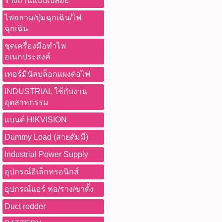
รางถ่านแบบเปลือย
ไฟอลาม/ปุ่มฉุกเฉิน/ไฟ
ฉุกเฉิน
ชุดเครื่องมือทำไฟ
อเนกประสงค์
เทอร์มินัลบล็อกแผงต่อไฟ
INDUSTRIAL ใช้กับงาน
อุตสาหกรรม
แบนด์ HIKVISION
Dummy Load (สายดัมมี่)
Industrial Power Supply
อุปกรณ์อิเล็กทรอนิกส์
อุปกรณ์แอร์ ท่อ/ราง/ขาตั้ง
Duct rodder