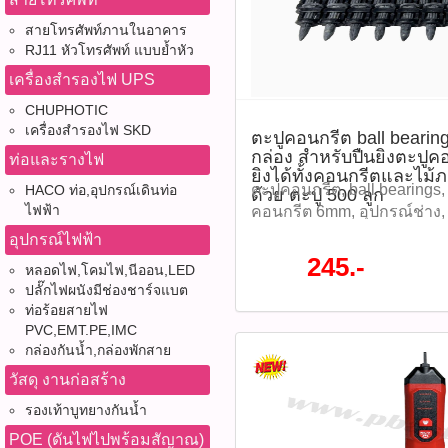
ใช้ได้ทั้ง งานติดตั้งระบบไฟฟ
ช่วยประหยัดเวลา ข้อควรระวั
2.5 / 4 / 6 mm² วัสดุ: เหล็กก
และงานอุตสาหกรรม 6.ช่วยเพ
กับหัวแลน รุ่น US-1070A เท่า
สายโทรศัพท์ภานในอาคาร
ทนทาน ดีไซน์ด้ามจับ: ออก
อาชีพ ในการจัดการระบบสา
RJ11 หัวโทรศัพท์ แบบย้ำหัว
ใช้กับหัวแลนทั่วไป หรือหัวที่
สรีรศาสตร์ จับถนัดมือ ลดแ
1.ควรเลือกใช้กับสายไฟที่มีข
งานคีมกับวัสดุอื่น ๆ ที่อาจทำ
ระบบย้ำ: มาพร้อมกลไก Ratc
เครื่องสำรองไฟ UPS
เท่านั้น เพื่อการสวมใส่ที่พอดี
อุปกรณ์ที่จะได้รับ - คีมเข้
แน่นโดยไม่ต้องใช้แรงมาก ค
CHUPHOTIC
ในที่ โดนแสงแดดโดยตรงหรือ
รุ่น TL-2070A จำนวน 1 ชิ้น T
แน่น มาตรฐานความปลอดภั
เครื่องสำรองไฟ SKD
อาจทำให้วัสดุ PVC เสื่อมสภา
ตะปูคอนกรีต ball beari
แลน,Crimp Tool Cat6A,Fiel
ลาร์เซลล์ ดาวน์โหลดข้อมูลไ
กล่อง สำหรับปืนยิงตะปู
หรือบิดปลอกแรงเกินไป อาจทำ
ท่อและรางไฟ
Tool,INTERLINK TL-2070A,เ
การใช้งาน 1.เตรียมสายไฟท
ยิงได้ทั้งคอนกรีตและไม
ขาด 4.ควรใช้กับเครื่องพิมพ
แลน,อุปกรณ์ติดตั้งระบบแล
2.สวมหัวต่อ MC4 เข้ากับส
ตะปูคอนกรีต, ball bearings,
HACO ท่อ,อุปกรณ์เดินท่อ
ด้วย ตะปู 500 ลูก
0.5 mm² เพื่อการพิมพ์ที่คม
Tool,US-1070A Tool ติดตาม
ตำแหน่งของคีมย้ำที่ตรงกับข
ไฟฟ้า
คอนกรีต 6mm, อุปกรณ์ช่าง, 
อุปกรณ์ที่จะได้รับ 1) PVC 
หมด WWW.PBASUPPLY.NET 
สุดจนกลไกล็อกปลดออกอัตโ
ยึดผนัง, fixing nail, hardwar
อุปกรณ์ไฟฟ้า
ขนาด 0.5 mm² 140m 1ม้วน 
ที่นี้ 065-862-4063(sale โอ
ความแน่นของข้อต่ออีกครั้งก
คอนกรีต ball bearings 6mm
245.-
สายไฟ, ปลอก PVC, ปลอกเครื
หลอดไฟ,โคมไฟ,นีออน,LED
Watcharapong.pbasupply
งาน Diagram (แผนภาพการเชื
สำหรับปืนยิงตะปูคอนกรีตแบบ
ปลั๊กไฟผนังมีช่องชาร์จแบต
line number tube, ปลอกสา
987-3656 (saleธิป) ​ @p
งานง่าย แม้ผู้เริ่มต้นก็สามา
คอนกรีตและไม้ภายในชุดประ
ท่อร้อยสายไฟ
มาร์คสายไฟ 2.0-2.2mm, ป
thanathip.pbasupply@gma
แรงด้วยระบบ Ratchet -ลด
ลูก ราคา 245 บาท รุ่น : 
PVC,EMT.PE,IMC
140 เมตร, อุปกรณ์ไฟฟ้า, อุ
2686 (sale ตี๋)
หัวต่อไฟฟ้า ซึ่งอาจทำให้เก
(รหัสสินค้า : P05076)​​ รายล
กล่องกันน้ำ,กล่องพักสาย
ปลอกสายไฟ PVC, ปลอกพิมพ
ลัดวงจร ข้อควรระวัง -ใช้เ
500 ชิ้น/กล่อง ขนาดหัว : 6 ม
ปลอกมาร์คสายงานอุตสาหก
วัสดุ งานก่อสร้าง
เท่านั้น -หลีกเลี่ยงการใช้
Steel Head) วัสดุ : เหล็กกล
งานติดตั้ง, ปลอกมาร์คสายไฟ
หรือเปียกน้ำ -ควรเก็บในที่แ
ทนแรงกระแทก ใช้งานร่วมกับ
รองเท้าบูทยางกันน้ำ
ติดตามโปรโมชั่นทั้ง
อุปกรณ์ที่จะได้รับ คีมย้ำข้อ
ไฟฟ้า หรือ ระบบแก๊ส (ขึ้นอยู่ก
POE (ดันไฟไปพร้อมสัญาณ)
หมด WWW.PBASUPPLY.NET 