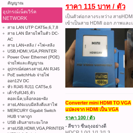
สัญญาณ
ราคา 115 บาท / ตัว
อุปกรณ์เน็ตเวิร์ค
เป็นตัวต่อกลางระหว่าง สายHDM
NETWORK
เข้าเป็นสาย HDMI ออก ภาพและเ
สาย LAN UTP CAT5e,6,7,8
สาย LAN มีสายไฟในตัว DC-
AC
สาย LAN+สลิง / +ไฟ+สลิง
USB,HDMI,VGA,PRINTER
Power Over Ethernet (POE)
จ่ายไฟและสัญญาณ
อุปกรณ์ต่อตรงสายLAN RJ45
PoE switchHub จ่ายไฟ
ออก12V DC
หัว RJ45 RJ11 CAT5e,6
เต้ารับRJ45,หัว
คอลเน็ค,บล็อกลอย+ฝัง
Converter mini HDMI TO VGA
สายLANแบบมีสลิงตีงเสาไฟ
แปลงจาก HDMI เป็น VGA
MERCURY Gigabit Switch
HUB ราคาถูก
ราคา 100 / ตัว
USB เดินสายระยะไกล
- สีขาว ซีนถุงอย่างดี
สายUSB,HDMI,VGA,PRINTER
HDCP 1.0/1.1/1.2/1.3