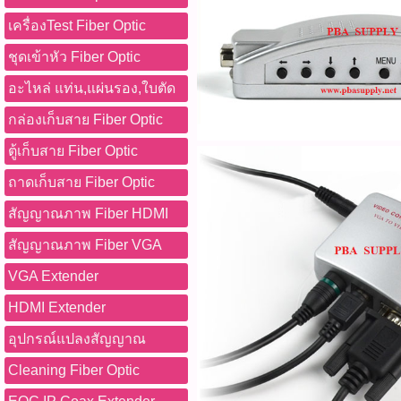
เครื่องTest Fiber Optic
ชุดเข้าหัว Fiber Optic
อะไหล่ แท่น,แผ่นรอง,ใบตัด
กล่องเก็บสาย Fiber Optic
ตู้เก็บสาย Fiber Optic
ถาดเก็บสาย Fiber Optic
สัญญาณภาพ Fiber HDMI
สัญญาณภาพ Fiber VGA
VGA Extender
HDMI Extender
อุปกรณ์แปลงสัญญาณ
Cleaning Fiber Optic