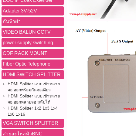
EOC IP Coax Extender
Adapter 3V-52V
กันฟ้าผ่า
VIDEO BALUN CCTV
power supply switching
ODF RACK MOUNT
Fiber Optic Telephone
HDMI SWITCH SPLITTER
HDMI Splitter แบบเข้าหลาย
จอ ออกพร้อมกันจอเดียว
HDMI Splitter แบบเข้าหลาย
จอ ออกหลายจอ สลับได้
HDMI Splitter 1x2 1x3 1x4
1x8 1x16
VGA SWITCH SPLITTER
สายอะไหล่หัวBNC