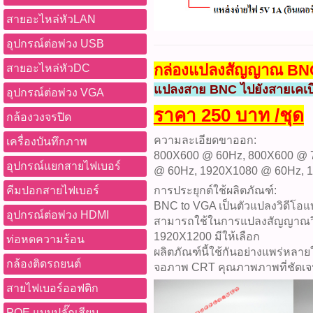
สายอะไหล่หัวLAN
อุปกรณ์ต่อพ่วง USB
กล่องแปลงสัญญาณ BN
สายอะไหล่หัวDC
แปลงสาย BNC ไปยังสายเคเบ
อุปกรณ์ต่อพ่วง VGA
ราคา 250 บาท /ชุด
กล้องวงจรปิด
ความละเอียดขาออก:
เครื่องบันทึกภาพ
800X600 @ 60Hz, 800X600 @ 
อุปกรณ์แยกสายไฟเบอร์
@ 60Hz, 1920X1080 @ 60Hz, 
คีมปอกสายไฟเบอร์
การประยุกต์ใช้ผลิตภัณฑ์:
BNC to VGA เป็นตัวแปลงวิดีโอแ
อุปกรณ์ต่อพ่วง HDMI
สามารถใช้ในการแปลงสัญญาณวิด
1920X1200 มีให้เลือก
ท่อหดความร้อน
ผลิตภัณฑ์นี้ใช้กันอย่างแพร่หล
กล้องติดรถยนต์
จอภาพ CRT คุณภาพภาพที่ชัดเจ
สายไฟเบอร์ออฟติก
POE แบบปลั๊กเสียบ