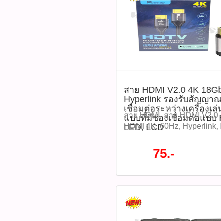
Watcharapong.pbasupply
-Support 1 HDMI input -Sup
987-3656 (saleธิป) ​ @p
-Support 4 HDMI output -Su
thanathip.pbasupply@gma
Support input 4K60HZ,and l
2686 (sale ตี๋)
Support output resolution 
Suport multiple splicing mo
operate, plug and play ติดต
หมด WWW.PBASUPPLY.NET 
ที่นี้ 065-862-4063(sale โอ
สาย HDMI V2.0 4K 18G
Watcharapong.pbasupply
Hyperlink รองรับสัญญา
987-3656 (saleธิป) ​ @p
เชื่อมต่อระหว่างเครื่องเล่
thanathip.pbasupply@gma
สาย HDMI, สาย HDMI V2.0 
แบบที่มีช่องเชื่อมต่อแบ
2686 (sale ตี๋)
HDMI 4K, 60Hz, Hyperlink,
LED, LCD
HDMI Cable, 4K 60Hz, Hdmi
60hz, สายสัญญาณภาพ, 4K
75.-
HDMI V2.0 4K 18Gbps 60Hz
สัญญาณภาพแบบ 4K ใช้เชื่อม
เล่นมีเดียต่างๆ ได้ทุกแบบที่ม
HDMI กับจอภาพ LED, LCD 
สัญญาณ 2.0v 4K 60hz 30h
ชุบทอง 24K หุ้ม PVC ตัวเรื