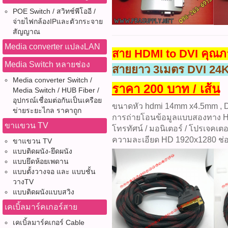
POE Switch / สวิทช์พีโออี /
จ่ายไฟกล้องIPและตัวกระจาย
สัญญาณ
Media converter แปลงLAN
สาย HDMI to DVI คุณ
Media Switch หลายช่อง
สายยาว 3เมตร DVI 24
Media converter Switch /
ราคา 200 บาท / เส้น
Media Switch / HUB Fiber /
อุปกรณ์เชื่อมต่อกันเป็นเครือย
ขนาดหัว hdmi 14mm x4.5mm ,
ข่ายระยะไกล ราคาถูก
การถ่ายโอนข้อมูลแบบสองทาง HD
ขาแขวน TV
โทรทัศน์ / มอนิเตอร์ / โปรเจคเต
ความละเอียด HD 1920x1280 ช่อง
ขาแขวน TV
แบบติดผนัง-ยึดผนัง
แบบยึดห้อยเพดาน
แบบตั้งวางจอ และ แบบชั้น
วางTV
แบบติดผนังแบบสวิง
เคเบิ้ลมาร์คเกอร์สาย
เคเบิ้ลมาร์คเกอร์ Cable