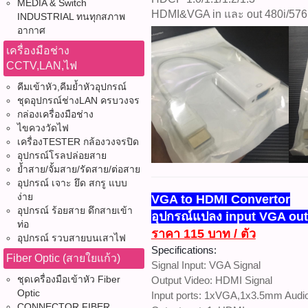
MEDIA & Switch
HDMI&VGA in และ out 480i/576
INDUSTRIAL ทนทุกสภาพ
อากาศ
เครื่องมือช่าง
CCTV,LAN,ไฟ
คีมเข้าหัว,คีมย้ำหัวอุปกรณ์
ชุดอุปกรณ์ช่างLAN ครบวงจร
กล่องเครื่องมือช่าง
ไขควงวัดไฟ
เครื่องTESTER กล้องวงจรปิด
อุปกรณ์โรลปล่อยสาย
ย้ำสาย/จั้มสาย/รัดสาย/ต่อสาย
อุปกรณ์ เจาะ ยึด สกรู แบบ
ง่าย
VGA to HDMI Convertor
อุปกรณ์ ร้อยสาย ดึกสายเข้า
อุปกรณ์แปลง input VGA outp
ท่อ
ราคา 115 บาท / ตัว
อุปกรณ์ รวบสายบนเสาไฟ
Specifications:
Fiber Optic (สายใยแก้ว)
Signal Input: VGA Signal
ชุดเครื่องมือเข้าหัว Fiber
Output Video: HDMI Signal
Optic
Input ports: 1xVGA,1x3.5mm Audi
CONNECTOR FIBER