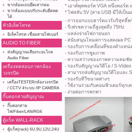
ขากล้องแบบยึดเสากลม
* เอาต์พุตพอร์ต VGA หนึ่งพอร์
ขากล้องแบบปรับระดับยืดหด
* ไฟสลับ 5V (สาย USB มีให้เป็
ได้
- การออกแบบฮาร์ดแวร์บริสุทธิ์พร
หัวอิเล็คโทรด
- รีเฟรชความถี่สูงสุดถึง 75Hz
- แหล่งจ่ายไฟภายนอก
อิเล็คโทรด เชื่อมสายไฟเบอร์
- สนับสนุนโหมดการแสดงผล PC
AUDIO TO FIBER
- รองรับการเคลื่อนที่ของตำแหน่ง
ส่งสัญญาณเสียงระยะไกล
- รองรับการซูมภาพ
Audio Fiber
- ความสว่างของภาพความคมชัดแ
- รองรับสัญญาณวิดีโอ / S-Video
เครื่องทดสอบภาพกล้อง
- สามารถส่งสัญญาณวิดีโอและ S-
วงจรปิด
- รองรับทีวีขนาดต่างๆ
เครื่องTESTERกล้องวงจรปิด
- ใช้งานร่วมกับคอมพิวเตอร์ทุกเคร
/ CCTV 4ระบบ /IP CAMERA
- ง่ายต่อการพกพา
กิ๊บตอกสายสัญญาณ
กิ๊บตอกสาย
ไฟ/Fiber/LAN/RG6
ตู้แร็ค WALL-RACK
ตู้แร็ค(rack) 6U,9U,12U,24U