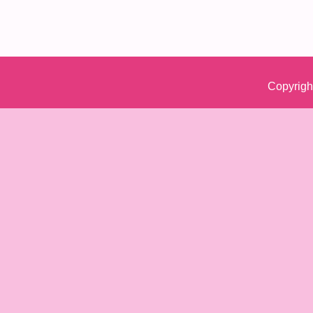
Copyrigh