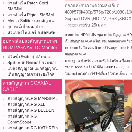
สายสำเร็จ Patch Cord
ออกและรับภาพความละเอียด
SM/MM
480i/576i/480p/576p/720p/
1080i/10
สายสำเร็จ Pigtail SM/MM
Support DVR ,HD TV ,PS3 ,XBOX
Media Splitter แยกสัญาณ
- ระยะสายรับ 25เมตร
อุปกรณ์เชื่อมต่อสาย
หัวแปลงไฟเบอร์ ชนิดพิเศษ
สายแปลง HDMI เป็น vga แปลงสัญญาณ HDM
อุปกรณ์แปลงสัญญาณภาพ
เป็นสัญญาณ VGA พร้อมช่องต่อสัญญาณเสียง
HDMI VGA AV TO Monitor
ทดสอบแล้วกับ คอมพิวเตอร์โน๊ตบุ๊ค,กล่องร
สัญญาณ VGA
สวิตซ์ (Switch) สลับช่อง
มาตรฐาน สำหรับจอภาพทั่วไป หรือ เครื่อง
Splitter สปริตเตอร์ รวมช่อง
รองรับความละเอียดได้ถึง 1980*1200 ( FUL
แปลงสัญญาณ แยกสัญญาณ
ใช้งานง่ายไม่ต้องใช้ไฟเลี้ยง ( ใช้ไฟเลี้ยงจา
เดินสัญญาณภาพระยะไกล
สายสัญญาณ COAXIAL
CABLE
สายสัญญาณRG MARSHAL
สายสัญญาณRG XLL
สายสัญญาณRG BELDEN
สายสัญญาณRG
CommScope
สายสัญญาณRG KATHREIN