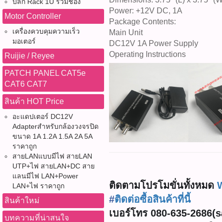
ปลั๊ก Rack 1U รวมช่อง
Power: +12V DC, 1A
Motor Controller
Package Contents:
เครื่องควบคุมความเร็ว
Main Unit
มอเตอร์
DC12V 1A Power Supply
Operating Instructions
Ruijie / Reyee
PATCH PANEL CAT5e
CAT6 CAT7
สินค้า HOT Price
อะแดปเตอร์ DC12V
Adapterสำหรับกล้องวงจรปิด
ขนาด 1A 1.2A 1.5A 2A 5A
ราคาถูก
สายLANแบบมีไฟ สายLAN
UTP+ไฟ สายLAN+DC สาย
แลนมีไฟ LAN+Power
ติดตามโปรโมขั่นทั้งหมด
LAN+ไฟ ราคาถูก
#
ติดต่อซื้อสินค้าที่นี้
สินค้าใหม่
เบอร์โทร 080-635-2686(sal
บทความที่น่าสนใจ