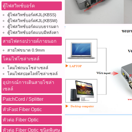
ตู้ไฟสวิทช์บอร์ด
ตู้ไฟสวิทช์บอร์ดKJL(KBSS)
ตู้ไฟสวิทช์บอร์ดKJL(KBSW)
ตู้ไฟสวิทช์บอร์ดแบบธรรมดา
ตู้ไฟสวิทช์บอร์ดแบบมีหลังคา
สายไฟดรอปวายด์ภายนอก
สายไฟขนาด 0.9mm
โคมไฟโซล่าเซลล์
โคมไฟถนนโซล่าเซลล์
โคมไฟสปอตไลท์โซล่าเซลล์
อุปกรณ์การเดินสายโซล่า
เซลล์
PatchCord / Splitter
หัวFast Fiber Optic
หัวต่อ Fiber Optic
หัวต่อ Fiber Optic ชนิดพิเศษ