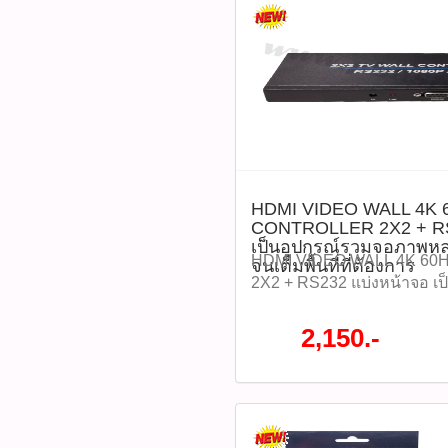
audio socket Signal type : 
thanathip.pbasupply@gma
Mechanical parameter Mater
2686 (sale ตี๋)
alloy Product size : 156*1
of product : 0.55g/Pcs Way t
type Package Package mater
Weight : 1.36 Kg Package S
340*252*55mm Environmen
temperature : -20°C ~ 70°C
temperature : -40°C ~ 85°C 
HDMI VIDEO WALL 4K 
From 5 to 95% (non-conden
CONTROLLER 2X2 + RS
>100,000 hours tags: 4K60
เป็นอุปกรณ์รวมจอภาพหล
32Gbps, FiberOpticConverte
HDMI VIDEO WALL 4K 6
จนเต็มพื้นที่ที่ต้องการ
SFP, LC, SingleMode, 10KM
2X2 + RS232 แบ่งหน้าจอ เ
MultiFunction, UltraHD,
พหลายๆ จอมาต่อกันจนเต็มพื้น
LongDistanceTransmission,
เหมาะกับงาน โฆษณา, ประชา
2,150.-
DigitalSignage, Conferenc
ข้อมูลองค์กร, และการนำมาใ
AudioVideo, PlugAndPlay
หรือแม้กระทั่งใช้สำหรับห้อ
นทั้งหมด WWW.PBASUPPLY.
ต้องใช้ความละเอียดของจอภา
สินค้าที่นี้ 065-862-4063(sal
ข้อมูลได้ครบถ้วน ราคา 2,150
@pbasupply4
CI2O2-4KRS232 (รหัสสินค้า 