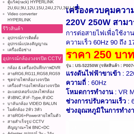
ตู้แร็ค(rack) HYPERLINK
2U,6U,9U,12U,15U,24U,27U,36U,42U
เครื่องควบคุมควา
Video converter
HYPERLINK
220V 250W สามารถ
รีวิวสินค้า
การต่อสายไฟเพื่อใช้งา
อุปกรณ์การติดตั้ง
ความเร็ว 60Hz 90 ถึง 1
อุปกรณ์แปลงสัญญาณ
เครื่องมือช่าง
ราคา 250 บาท 
อุปกรณ์กล้องวงจรปิด CCTV
รุ่น : US-52250W (รหัสสินค้า : P0074
กล้อง & เครื่องบันทึกภาพDVR
แรงดันไฟฟ้าขาเข้า
: 2
สายRG6,RG11,RG58,RG59
ชุดจ่ายไฟกล้องวงจรปิด
ความถี่
: 60Hz
เครื่องสำรองไฟกล้องวงจรปิด
โหมดการทำงาน
: VR M
อะแดปเตอร์แปลงไฟกล้อง
หัวBNC,หัวF-Type,หัวDC
ช่วงการปรับความเร็ว
: 
บาลันกล้อง VIDEO BALUN
ช่วงอุณหภูมิในการทำง
ไมค์กล้อง 2หัว 3หัว
สายRG6+Powerสายไฟในตัว
สายสำเร็จรูป CCTV
สัญญาณ+ไฟ BNC+DC
Adapter อุปกรณ์ 3v - 24v