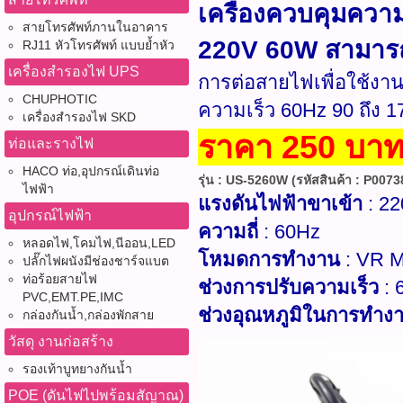
เครื่องควบคุมควา
สายโทรศัพท์ภานในอาคาร
220V 60W สามารถค
RJ11 หัวโทรศัพท์ แบบย้ำหัว
เครื่องสำรองไฟ UPS
การต่อสายไฟเพื่อใช้งา
CHUPHOTIC
ความเร็ว 60Hz 90 ถึง 1
เครื่องสำรองไฟ SKD
ราคา 250 บาท 
ท่อและรางไฟ
HACO ท่อ,อุปกรณ์เดินท่อ
รุ่น : US-5260W (รหัสสินค้า : P0073
ไฟฟ้า
แรงดันไฟฟ้าขาเข้า
: 2
อุปกรณ์ไฟฟ้า
ความถี่
: 60Hz
หลอดไฟ,โคมไฟ,นีออน,LED
โหมดการทำงาน
: VR M
ปลั๊กไฟผนังมีช่องชาร์จแบต
ท่อร้อยสายไฟ
ช่วงการปรับความเร็ว
: 
PVC,EMT.PE,IMC
ช่วงอุณหภูมิในการทำง
กล่องกันน้ำ,กล่องพักสาย
วัสดุ งานก่อสร้าง
รองเท้าบูทยางกันน้ำ
POE (ดันไฟไปพร้อมสัญาณ)