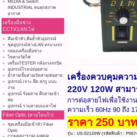
MEDIA & Switch
INDUSTRIAL ทนทุกสภาพ
อากาศ
เครื่องมือช่าง
CCTV,LAN,ไฟ
คีมเข้าหัว,คีมย้ำหัวอุปกรณ์
ชุดอุปกรณ์ช่างLAN ครบวงจร
กล่องเครื่องมือช่าง
ไขควงวัดไฟ
เครื่องTESTER กล้องวงจรปิด
อุปกรณ์โรลปล่อยสาย
เครื่องควบคุมควา
ย้ำสาย/จั้มสาย/รัดสาย/ต่อสาย
อุปกรณ์ เจาะ ยึด สกรู แบบ
220V 120W สามารถ
ง่าย
อุปกรณ์ ร้อยสาย ดึกสายเข้า
การต่อสายไฟเพื่อใช้งา
ท่อ
อุปกรณ์ รวบสายบนเสาไฟ
ความเร็ว 60Hz 90 ถึง 1
Fiber Optic (สายใยแก้ว)
ราคา 250 บาท 
ชุดเครื่องมือเข้าหัว Fiber
Optic
รุ่น : US-52120W (รหัสสินค้า : P007
CONNECTOR FIBER