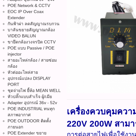
POE Network & CCTV
EOC IP Over Coax
Extender
กันฟ้าผ่า ลดสัญญาณรบกวน
บาลันขยายสัญญาณกล้อง
VIDEO BALUN
ขายึดกล้องวงจรปิด CCTV
POE แบบ Passive / POE
injector
สายอะไหล่กล้อง / สายซ่อม
กล้อง
หัวต่ออะไหล่สาย
อุปกรณ์แปลง DISPLAY
PORT
ชุดจ่ายไฟ ยี้ห้อ MEAN WELL
หัวปลั๊กแบบสำเร็จ ผู้/เมีย
Adapter อุปกรณ์ 36v - 52v
POE INDUSTRIAL ทนทุก
เครื่องควบคุมควา
สภาพอากาศ
POE OUTDOOR ติดตั้ง
220V 200W สามารถ
ภายนอก
POE Extender ขยาย
การต่อสายไฟเพื่อใช้งา