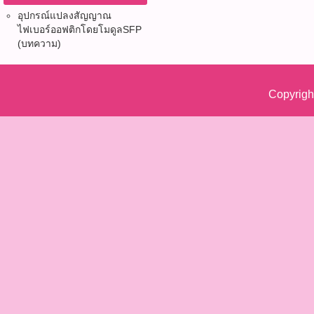
อุปกรณ์แปลงสัญญาณ
ไฟเบอร์ออฟติก​โดยโมดูลSFP
(บทความ)
Copyrigh