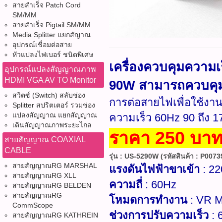
สายสำเร็จ Patch Cord
SM/MM
สายสำเร็จ Pigtail SM/MM
Media Splitter แยกสัญาณ
อุปกรณ์เชื่อมต่อสาย
หัวแปลงไฟเบอร์ ชนิดพิเศษ
เครื่องควบคุมความเ
อุปกรณ์แปลงสัญญาณภาพ
HDMI VGA AV TO Monitor
90W สามารถควบคุม 
สวิตซ์ (Switch) สลับช่อง
การต่อสายไฟเพื่อใช้งา
Splitter สปริตเตอร์ รวมช่อง
แปลงสัญญาณ แยกสัญญาณ
ความเร็ว 60Hz 90 ถึง 1
เดินสัญญาณภาพระยะไกล
ราคา 250 บาท 
สายสัญญาณ COAXIAL
CABLE
รุ่น : US-5290W (รหัสสินค้า : P00739
สายสัญญาณRG MARSHAL
แรงดันไฟฟ้าขาเข้า
: 2
สายสัญญาณRG XLL
ความถี่
: 60Hz
สายสัญญาณRG BELDEN
สายสัญญาณRG
โหมดการทำงาน
: VR M
CommScope
ช่วงการปรับความเร็ว
: 
สายสัญญาณRG KATHREIN