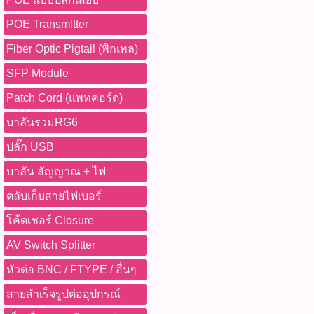
POE Transmltter
Fiber Optic Pigtail (พิกเทล)
SFP Module
Patch Cord (แพทคอร์ด)
บาลันรวมRG6
ปลั๊ก USB
บาลัน สัญญาณ + ไฟ
ตลับเก็บสายไฟเบอร์
โค้ดเชอร์ Closure
AV Switch Splitter
หัวต่อ BNC / FTYPE / อื่นๆ
สายสำเร็จรูปต่ออุปกรณ์