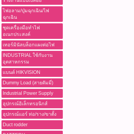
รางถ่านแบบเปลือย
ไฟอลาม/ปุ่มฉุกเฉิน/ไฟ
ฉุกเฉิน
ชุดเครื่องมือทำไฟ
อเนกประสงค์
เทอร์มินัลบล็อกแผงต่อไฟ
INDUSTRIAL ใช้กับงาน
อุตสาหกรรม
แบนด์ HIKVISION
Dummy Load (สายดัมมี่)
Industrial Power Supply
อุปกรณ์อิเล็กทรอนิกส์
อุปกรณ์แอร์ ท่อ/ราง/ขาตั้ง
Duct rodder