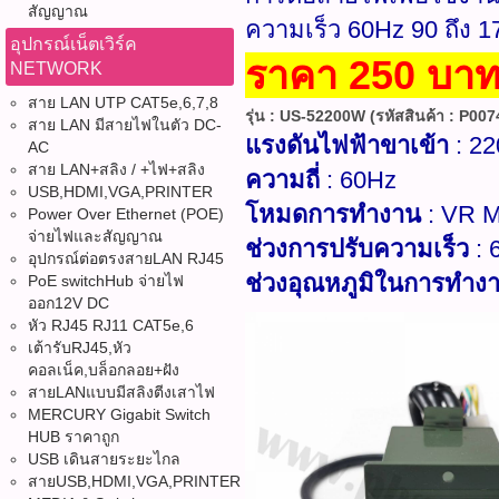
สัญญาณ
ความเร็ว 60Hz 90 ถึง 1
อุปกรณ์เน็ตเวิร์ค
ราคา 250 บาท 
NETWORK
สาย LAN UTP CAT5e,6,7,8
รุ่น : US-52200W (รหัสสินค้า : P0074
สาย LAN มีสายไฟในตัว DC-
แรงดันไฟฟ้าขาเข้า
: 2
AC
สาย LAN+สลิง / +ไฟ+สลิง
ความถี่
: 60Hz
USB,HDMI,VGA,PRINTER
โหมดการทำงาน
: VR M
Power Over Ethernet (POE)
จ่ายไฟและสัญญาณ
ช่วงการปรับความเร็ว
:
อุปกรณ์ต่อตรงสายLAN RJ45
ช่วงอุณหภูมิในการทำง
PoE switchHub จ่ายไฟ
ออก12V DC
หัว RJ45 RJ11 CAT5e,6
เต้ารับRJ45,หัว
คอลเน็ค,บล็อกลอย+ฝัง
สายLANแบบมีสลิงตีงเสาไฟ
MERCURY Gigabit Switch
HUB ราคาถูก
USB เดินสายระยะไกล
สายUSB,HDMI,VGA,PRINTER