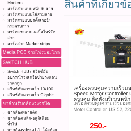
สินค้าที่เกี่ยวข้
Markers
มาร์คสายแบบหนีบจับสาย
มาร์คสายแบบใส่สวมสาย
มาร์คสายแบบสติ๊กเกอร์/
กระดาษกาว
มาร์คสายแบบเคเบิ้ลไทร์รัด
สาย
มาร์คสาย Marker strips
Media POE จ่ายไฟระยะไกล
SWITCH HUB
Switch HUB / สวิตช์ฮับ
อุปกรณ์รวมเครือข่ายวงแลน
ราคาถูก
เครื่องควบคุมความเร็วม
สวิทซ์ฮับความเร็ว 10/100
Speed Motor Controller
สวิทซ์ฮับความเร็ว Gigabit
ควบคุม ติดตั้งบริเวณหน้า
เครื่องควบคุมความเร็วมอเตอ
ขาสำหรับกล้องวงจรปิด
Motor Controller, US-52, 2
ขากล้องพลาสติก
60W, ตู้ควบคุม, ตู้ Control เ
ขากล้องเหล็ก-อลูมิเนียม
ความเร็วมอเตอร์ Speed Mot
250.-
ทั่วไป
220V 250W สามารถควบคุม ติ
ขากล้องรูปทรง L/U โค้งห้อย