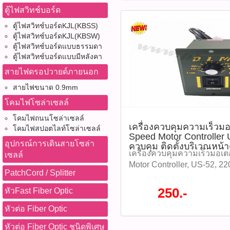
ต่อสายดินบนตัวมอเตอร์ ช่
ตู้ไฟสวิทช์บอร์ด
ความเร็ว 60Hz 90 ถึง 1700
ตู้ไฟสวิทช์บอร์ดKJL(KBSS)
บาท / ตัว รุ่น : US-52120W (
ตู้ไฟสวิทช์บอร์ดKJL(KBSW)
P00740) แรงดันไฟฟ้าขาเข้า
ตู้ไฟสวิทช์บอร์ดแบบธรรมดา
ความถี่ : 60Hz โหมดการทำ
ตู้ไฟสวิทช์บอร์ดแบบมีหลังคา
Modulation ช่วงการปรับความ
สายไฟดรอปวายด์ภายนอก
1700RPM ช่วงอุณหภูมิในกา
50°C ติดตามโปรโมชั่นทั้ง
สายไฟขนาด 0.9mm
หมด WWW.PBASUPPLY.NET 
โคมไฟโซล่าเซลล์
ที่นี้ 065-862-4063(sale โอ
Watcharapong.pbasupply
โคมไฟถนนโซล่าเซลล์
เครื่องควบคุมความเร็วม
โคมไฟสปอตไลท์โซล่าเซลล์
987-3656 (saleธิป) ​ @p
Speed Motor Controller
thanathip.pbasupply@gma
อุปกรณ์การเดินสายโซล่า
ควบคุม ติดตั้งบริเวณหน้า
2686 (sale ตี๋)
เครื่องควบคุมความเร็วมอเตอ
เซลล์
Motor Controller, US-52, 2
PatchCord / Splitter
60W, ตู้ควบคุม, ตู้ Control เ
ความเร็วมอเตอร์ Speed Mot
250.-
หัวFast Fiber Optic
220V 60W สามารถควบคุม ติด
หัวต่อ Fiber Optic
ควบคุม การต่อสายไฟเพื่อใช้
ต่อสายดินบนตัวมอเตอร์ ช่
หัวต่อ Fiber Optic ชนิดพิเศษ