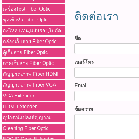
ความเร็ว 60Hz 90 ถึง 1700
บาท / ตัว รุ่น : US-5260W (
เครื่องTest Fiber Optic
ติดต่อเรา
แรงดันไฟฟ้าขาเข้า : 220V+/
ชุดเข้าหัว Fiber Optic
โหมดการทำงาน : VR Modula
ความเร็ว : 60Hz 90 ~ 1700
อะไหล่ แท่น,แผ่นรอง,ใบตัด
การทำงาน : -10°C ~ 50°C ติ
ชื่อ
กล่องเก็บสาย Fiber Optic
หมด WWW.PBASUPPLY.NET 
ที่นี้ 065-862-4063(sale โอ
ตู้เก็บสาย Fiber Optic
Watcharapong.pbasupply
เบอร์โทร
987-3656 (saleธิป) ​ @p
ถาดเก็บสาย Fiber Optic
thanathip.pbasupply@gma
สัญญาณภาพ Fiber HDMI
2686 (sale ตี๋)
สัญญาณภาพ Fiber VGA
Email
VGA Extender
HDMI Extender
ข้อความ
อุปกรณ์แปลงสัญญาณ
Cleaning Fiber Optic