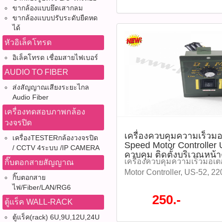
ควบคุม การต่อสายไฟเพื่อใช้
ขากล้องแบบยึดเสากลม
ขากล้องแบบปรับระดับยืดหด
ต่อสายดินบนตัวมอเตอร์ ช่
ได้
ความเร็ว 60Hz 90 ถึง 1700
บาท / ตัว รุ่น : US-52250W (
หัวอิเล็คโทรด
P00742)​ แรงดันไฟฟ้าขาเข้า
อิเล็คโทรด เชื่อมสายไฟเบอร์
ความถี่ : 60Hz โหมดการทำ
AUDIO TO FIBER
Modulation ช่วงการปรับความ
1700RPM ช่วงอุณหภูมิในกา
ส่งสัญญาณเสียงระยะไกล
50°C ติดตามโปรโมชั่นทั้ง
Audio Fiber
หมด WWW.PBASUPPLY.NET 
เครื่องทดสอบภาพกล้อง
ที่นี้ 065-862-4063(sale โอ
วงจรปิด
Watcharapong.pbasupply
เครื่องควบคุมความเร็วม
เครื่องTESTERกล้องวงจรปิด
987-3656 (saleธิป) ​ @p
Speed Motor Controller
/ CCTV 4ระบบ /IP CAMERA
thanathip.pbasupply@gma
ควบคุม ติดตั้งบริเวณหน้า
2686 (sale ตี๋)
เครื่องควบคุมความเร็วมอเตอ
กิ๊บตอกสายสัญญาณ
Motor Controller, US-52, 2
กิ๊บตอกสาย
120W, ตู้ควบคุม, ตู้ Control 
ไฟ/Fiber/LAN/RG6
ความเร็วมอเตอร์ Speed Mot
250.-
ตู้แร็ค WALL-RACK
220V 120W สามารถควบคุม ติ
ควบคุม การต่อสายไฟเพื่อใช้
ตู้แร็ค(rack) 6U,9U,12U,24U