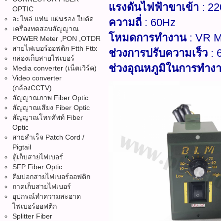
แรงดันไฟฟ้าขาเข้า
: 2
OPTIC
อะไหล่ แท่น แผ่นรอง ใบตัด
ความถี่
: 60Hz
เครื่องทดสอบสัญญาณ
โหมดการทำงาน
: VR M
POWER Meter ,PON ,OTDR
สายไฟเบอร์ออฟติก Ftth Fttx
ช่วงการปรับความเร็ว
: 
กล่องเก็บสายไฟเบอร์
ช่วงอุณหภูมิในการทำง
Media converter (เน็ตเวิร์ค)
Video converter
(กล้องCCTV)
สัญญาณภาพ Fiber Optic
สัญญาณเสียง Fiber Optic
สัญญาณโทรศัพท์ Fiber
Optic
สายสำเร็จ Patch Cord /
Pigtail
ตู้เก็บสายไฟเบอร์
SFP Fiber Optic
คีมปอกสายไฟเบอร์ออฟติก
ถาดเก็บสายไฟเบอร์
อุปกรณ์ทำความสะอาด
ไฟเบอร์ออฟติก
Splitter Fiber