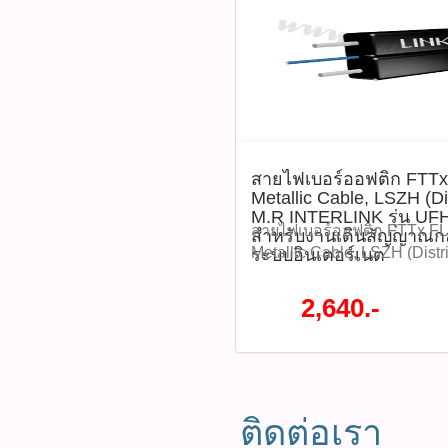
ไม่มีส่วนของโลหะ ไฟไม่ดู
ไฟฟ้า INTERLINK MIDYEA
สูงสุด 70% จากปกติ ราคา 
ราคา 4,260 บาท รุ่น : UFH93
P03414)​ ติดตามโปรโมชั่นท
หมด WWW.PBASUPPLY.NET 
ที่นี้ 065-862-4063(sale โอ
Watcharapong.pbasupply
สายไฟเบอร์ออฟติก FTTx
987-3656 (saleธิป) ​ @p
Metallic Cable, LSZH (Di
thanathip.pbasupply@gma
M.R INTERLINK รุ่น UF
2686 (sale ตี๋)
สายไฟเบอร์ออฟติก FTTx FL
สำหรับงานเดินสัญญาณก
@peeranun8336 pichit.pb
Metallic Cable, LSZH (Distr
ระบบอินเตอร์เนต
INTERLINK รุ่น UFH9321 เ
สัญญาณกล้องวงจรปิดและระ
2,640.-
สำหรับใช้งานในโครงข่าย 
T G.657A2 ตัวสายไม่มีส่วน
ปลอดภัยจากกระแสไฟฟ้า โค
ขนาดเล็กและน้ำหนักเบา ทน
มีความเหนียวสามารถโค้งงอ
ติดต่อเรา
สายทนสภาวะแวดล้อมและแ