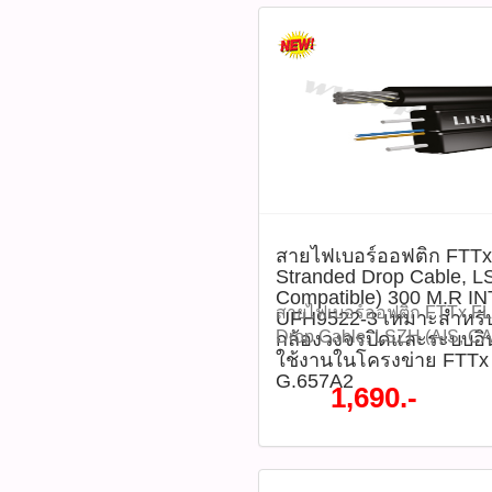
– Low Smoke Zero Halogen)
P04038)​ ชนิดสายที่รองรับ :
เมื่อเกิดไฟไหม้ tags : สายไ
สายไฟเบอร์ออฟติก : 10KG 
Fiber Optic Cable, OVAL 2C
1310/1550nm รองรับสัญญาณว
Series, LSZH, Distribution
4port /4 Imput รองรับความละ
UFH9222, สายไฟเบอร์ภายใ
HD720p, HD960P, HD1080
FTTH, Single Mode, G657A
ภาพก่อนเข้า (ตัวส่ง) : 100-15
เมตร ติดตามโปรโมชั่นทั้ง
คุณภาพใสย ชนิดหัวเชื่อนต่
หมด WWW.PBASUPPLY.NET 
FC/APC ทนต่อสัญญาณรบกวน
ที่นี้ 065-862-4063(sale โอ
ติดตามโปรโมชั่นทั้ง
Watcharapong.pbasupply
หมด WWW.PBASUPPLY.NET 
สายไฟเบอร์ออฟติก FTTx
987-3656 (saleธิป) ​ @p
ที่นี้ 065-862-4063(sale โอ
Stranded Drop Cable, L
thanathip.pbasupply@gma
Watcharapong.pbasupply
Compatible) 300 M.R IN
2686 (sale ตี๋)
987-3656 (saleธิป) ​ @p
สายไฟเบอร์ออฟติก FTTx FL
UFH9522-3 เหมาะสำหรั
@peeranun8336 pichit.pb
thanathip.pbasupply@gma
Drop Cable, LSZH (AIS, CA
กล้องวงจรปิดและระบบอิน
2686 (sale ตี๋)
ใช้งานในโครงข่าย FTTx
M.R INTERLINK รุ่น UFH95
G.657A2
งานเดินสัญญาณกล้องวงจรป
1,690.-
เนต สำหรับใช้งานในโครงข
ITU-T G.657A2 โครงสร้างข
และน้ำหนักเบา ทนทาน มีค
โค้งงอได้มาก ฉนวนหุ้มสา