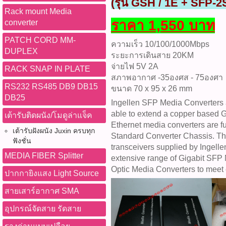
(รุ่น GSH / 1E + SFP-
Rack mount Media
ราคา 1,550 บาท
converter
PATCH CORD MM-
ความเร็ว 10/100/1000Mbps
DUPLEX
ระยะการเดินสาย 20KM
จ่ายไฟ 5V 2A
RACK SNAP IN PLATE
สภาพอากาศ -35องศส - 75องศา
RS232 RS485 DB9 DB15
ขนาด 70 x 95 x 26 mm
DB25
Ingellen SFP Media Converters 
able to extend a copper based G
เต้ารับติดผนัง/โมดูล่าแจ็ค
Ethernet media converters are fu
เต้ารับฝังผนัง Juxin ครบทุก
Standard Converter Chassis. The 
ฟังชั่น
transceivers supplied by Ingell
MEDIA FIBER Splitter
extensive range of Gigabit SFP
Optic Media Converters to meet 
ปากกายิงแสง Light Source
สายเสาร์อากาศ SMA
อุปกรณ์จัดสาย รัดสาย