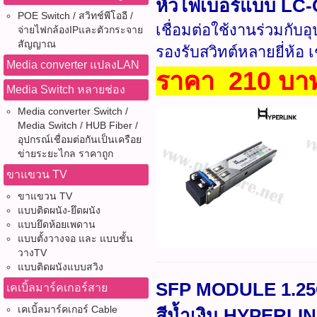
หัวไฟเบอร์แบบ LC
POE Switch / สวิทช์พีโออี /
เชื่อมต่อใช้งานร่วมกั
จ่ายไฟกล้องIPและตัวกระจาย
สัญญาณ
รองรับสวิทต์หลายยี่ห้อ เ
Media converter แปลงLAN
ราคา 210 บาท
Media Switch หลายช่อง
Media converter Switch /
Media Switch / HUB Fiber /
อุปกรณ์เชื่อมต่อกันเป็นเครือย
ข่ายระยะไกล ราคาถูก
ขาแขวน TV
ขาแขวน TV
แบบติดผนัง-ยึดผนัง
แบบยึดห้อยเพดาน
แบบตั้งวางจอ และ แบบชั้น
วางTV
แบบติดผนังแบบสวิง
SFP MODULE 1.25
เคเบิ้ลมาร์คเกอร์สาย
เคเบิ้ลมาร์คเกอร์ Cable
สีน้ำเงิน HYPERLIN