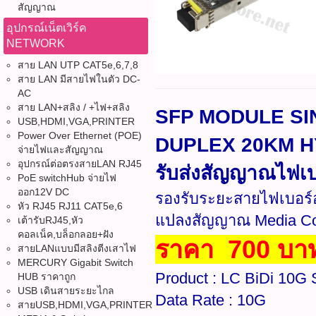
สัญญาณ
อุปกรณ์เน็ตเวิร์ค
NETWORK
สาย LAN UTP CAT5e,6,7,8
สาย LAN มีสายไฟในตัว DC-
AC
สาย LAN+สลิง / +ไฟ+สลิง
SFP MODULE SI
USB,HDMI,VGA,PRINTER
Power Over Ethernet (POE)
DUPLEX 20KM HYP
จ่ายไฟและสัญญาณ
อุปกรณ์ต่อตรงสายLAN RJ45
รับส่งสัญญาณไฟเบ
PoE switchHub จ่ายไฟ
ออก12V DC
รองรับระยะสายไฟเบอร์อ
หัว RJ45 RJ11 CAT5e,6
แปลงสัญญาณ Media Conv
เต้ารับRJ45,หัว
คอลเน็ค,บล็อกลอย+ฝัง
ราคา 700 บา
สายLANแบบมีสลิงตีงเสาไฟ
MERCURY Gigabit Switch
Product : LC BiDi 10G
HUB ราคาถูก
USB เดินสายระยะไกล
Data Rate : 10G
สายUSB,HDMI,VGA,PRINTER