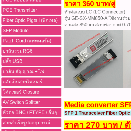
ราคา 360 บาท/คู่
POE Transmltter
หัวต่อแบบ LC (LC Connector)
รุ่น GE-SX-MM850-A ใช้งานร่วมก
Fiber Optic Pigtail (พิกเทล)
ค่าแสง 850nm สภาพอากาศ 0-70
SFP Module
Patch Cord (แพทคอร์ด)
บาลันรวมRG6
ปลั๊ก USB
บาลัน สัญญาณ + ไฟ
ตลับเก็บสายไฟเบอร์
โค้ดเชอร์ Closure
AV Switch Splitter
Media converter SFP
หัวต่อ BNC / FTYPE / อื่นๆ
SFP 1 Transceiver Fiber Optic
สายสำเร็จรูปต่ออุปกรณ์
ราคา 270 บาท / ตั