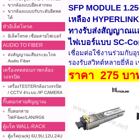
ขากล้องแบบยึดเสากลม
SFP MODULE 1.25
ขากล้องแบบปรับระดับยืดหด
เหลือง HYPERLINK เ
ได้
หัวอิเล็คโทรด
ทางรับส่งสัญญาณแสง
อิเล็คโทรด เชื่อมสายไฟเบอร์
ไฟเบอร์แบบ SC-Co
AUDIO TO FIBER
เชื่อมต่อใช้งานร่วมกั
ส่งสัญญาณเสียงระยะไกล
Audio Fiber
รองรับสวิทต์หลายยี่ห้อ เ
เครื่องทดสอบภาพกล้อง
ราคา 275 บาท
วงจรปิด
เครื่องTESTERกล้องวงจรปิด
/ CCTV 4ระบบ /IP CAMERA
กิ๊บตอกสายสัญญาณ
กิ๊บตอกสาย
ไฟ/Fiber/LAN/RG6
ตู้แร็ค WALL-RACK
ตู้แร็ค(rack) 6U,9U,12U,24U