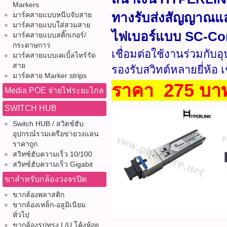
Markers
ทางรับส่งสัญญาณแสง
มาร์คสายแบบหนีบจับสาย
มาร์คสายแบบใส่สวมสาย
ไฟเบอร์แบบ SC-Co
มาร์คสายแบบสติ๊กเกอร์/
กระดาษกาว
เชื่อมต่อใช้งานร่วมกั
มาร์คสายแบบเคเบิ้ลไทร์รัด
สาย
รองรับสวิทต์หลายยี่ห้อ เ
มาร์คสาย Marker strips
ราคา 275 บาท
Media POE จ่ายไฟระยะไกล
SWITCH HUB
Switch HUB / สวิตช์ฮับ
อุปกรณ์รวมเครือข่ายวงแลน
ราคาถูก
สวิทซ์ฮับความเร็ว 10/100
สวิทซ์ฮับความเร็ว Gigabit
ขาสำหรับกล้องวงจรปิด
ขากล้องพลาสติก
ขากล้องเหล็ก-อลูมิเนียม
ทั่วไป
ขากล้องรูปทรง L/U โค้งห้อย