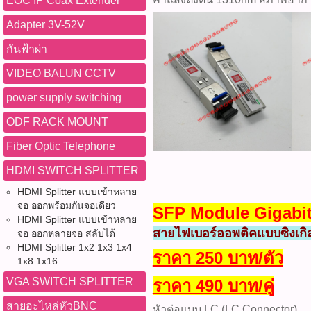
EOC IP Coax Extender
Adapter 3V-52V
กันฟ้าผ่า
VIDEO BALUN CCTV
power supply switching
ODF RACK MOUNT
Fiber Optic Telephone
HDMI SWITCH SPLITTER
HDMI Splitter แบบเข้าหลาย
จอ ออกพร้อมกันจอเดียว
SFP Module Gigabit
HDMI Splitter แบบเข้าหลาย
สายไฟเบอร์ออพติคแบบซิงเก
จอ ออกหลายจอ สลับได้
HDMI Splitter 1x2 1x3 1x4
ราคา 250 บาท/ตัว
1x8 1x16
VGA SWITCH SPLITTER
ราคา 490 บาท/คู่
สายอะไหล่หัวBNC
หัวต่อแบบ LC (LC Connector)