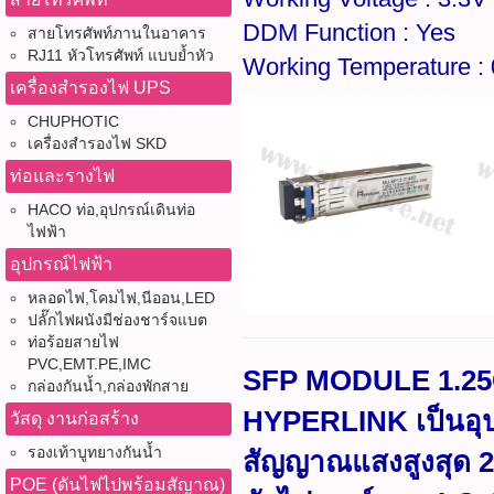
DDM Function : Yes
สายโทรศัพท์ภานในอาคาร
RJ11 หัวโทรศัพท์ แบบย้ำหัว
Working Temperature :
เครื่องสำรองไฟ UPS
CHUPHOTIC
เครื่องสำรองไฟ SKD
ท่อและรางไฟ
HACO ท่อ,อุปกรณ์เดินท่อ
ไฟฟ้า
อุปกรณ์ไฟฟ้า
หลอดไฟ,โคมไฟ,นีออน,LED
ปลั๊กไฟผนังมีช่องชาร์จแบต
ท่อร้อยสายไฟ
PVC,EMT.PE,IMC
SFP MODULE 1.25G
กล่องกันน้ำ,กล่องพักสาย
HYPERLINK เป็นอุปก
วัสดุ งานก่อสร้าง
รองเท้าบูทยางกันน้ำ
สัญญาณแสงสูงสุด 2
POE (ดันไฟไปพร้อมสัญาณ)