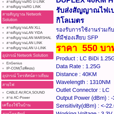
DUPLEX 40KM HYP
สายสัญญาณRG U-LINK
สายสัญญาณRG LINK
รับส่งสัญญาณไฟเบ
สายสัญญาณ Network
กิโลเมตร
Solution
สายสัญญาณLAN XLL
รองรับการใช้งานร่วมกั
สายสัญญาณLAN YIDA
ที่มีช่องเสียบ SFP
สายสัญญาณLAN MARSHAL
สายสัญญาณLAN LINK
ราคา 550 บา
สายสัญญาณLAN U-LINK
อุปกรณ์ Network Solution
Product : LC BiDi 1.2
EnGenius
Data Rate : 1.25G
IP-COM(ไอพีคอม)
Distance : 40KM
อุปกรณ์ โทรทัศน์ดาวเทียม
Wavelength : 1310NM
สายไฟ
Outlet Connector : LC
CABLE AV,RCA,SOUND
Output Power (dBm) : 
สาย AC-Power
Sensitivity(dBm) : <-2
เครื่องใช้ในบ้าน
Working Voltage : 3.3V
สายโทรศัพท์