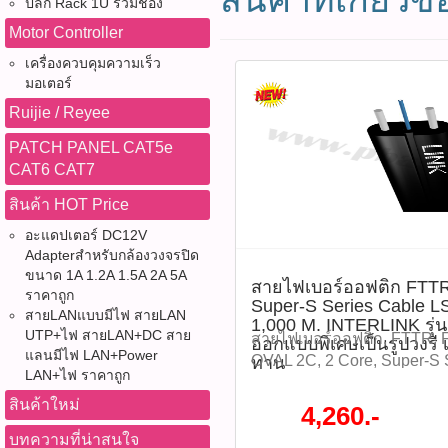
ปลั๊ก Rack 1U รวมช่อง
Motor Controller
เครื่องควบคุมความเร็ว
มอเตอร์
Ruijie / Reyee
PATCH PANEL CAT5e
CAT6 CAT7
สินค้า HOT Price
อะแดปเตอร์ DC12V
Adapterสำหรับกล้องวงจรปิด
ขนาด 1A 1.2A 1.5A 2A 5A
สายไฟเบอร์ออฟติก FTT
ราคาถูก
Super-S Series Cable LS
สายLANแบบมีไฟ สายLAN
1,000 M. INTERLINK รุ
UTP+ไฟ สายLAN+DC สาย
สายไฟเบอร์ออฟติก, FTTR, F
ออกแบบพิเศษเป็นรูปวงรี 
แลนมีไฟ LAN+Power
OVAL 2C, 2 Core, Super-S 
ทาน
LAN+ไฟ ราคาถูก
Distribution Cable, INTER
ไฟเบอร์ภายในอาคาร, FTTx,
สินค้าใหม่
4,260.-
Mode, G657A2, สายไฟเบอร์
บทความที่น่าสนใจ