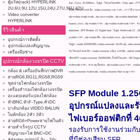
ตู้แร็ค(rack) HYPERLINK
San , Cisco , Rx1550nm , โมดูล , ไฟเบอร์ออฟติก , Fiber optic , FTTH 
2U,6U,9U,12U,15U,24U,27U,36U,42U
มีเดีย ไฟเบอร์ ออฟ ติก , video converter cctv ราคา , การ ใช้ งาน m
Video converter
sfp module single mode , sfp cisco module , sfp module datasheet
HYPERLINK
huawei ,cisco , sfp module ราคา , sfp module multimode ราคา , ขาย
รีวิวสินค้า
datasheet , SFP Module LC Gigabit dual , โมดูล Multimode LC , 100
module ราคา , sfp module คือ , sfp module cisco , sfp module link ร
อุปกรณ์การติดตั้ง
โมดูล , media 10/100/1000, media converter รอบรับ sfp , edia conve
อุปกรณ์แปลงสัญญาณ
เครื่องมือช่าง
กับ ไฟเบอร์ ออฟ ติก , media converter กล้อง วงจรปิด , netlink media c
เสียบSFP ,media converter 10/100/1000 ,วิ้ง20กิโลเมตร , SM Singmo
อุปกรณ์กล้องวงจรปิด CCTV
multimode ราคา , ขาย sfp มือสอง , sfp module cisco ราคา , media con
กล้อง & เครื่องบันทึกภาพDVR
media converter multimode , media converter fiber to utp ราคา
สายRG6,RG11,RG58,RG59
ชุดจ่ายไฟกล้องวงจรปิด
เครื่องสำรองไฟกล้องวงจรปิด
SFP Module 1.2
อะแดปเตอร์แปลงไฟกล้อง
หัวBNC,หัวF-Type,หัวDC
อุปกรณ์แปลงและร
บาลันกล้อง VIDEO BALUN
ไมค์กล้อง 2หัว 3หัว
ไฟเบอร์ออฟติกที่ 
สายRG6+Powerสายไฟในตัว
สายสำเร็จรูป CCTV
รองรับการใช้งานร่วมกั
สัญญาณ+ไฟ BNC+DC
ที่มีช่องเสียบ SFP
Adapter อุปกรณ์ 3v - 24v