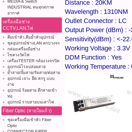
Distance : 20KM
MEDIA & Switch
INDUSTRIAL ทนทุกสภาพ
Wavelength : 1310NM
อากาศ
Outlet Connector : LC
เครื่องมือช่าง
CCTV,LAN,ไฟ
Output Power (dBm) : 
คีมเข้าหัว,คีมย้ำหัวอุปกรณ์
Sensitivity(dBm) : <-2
ชุดอุปกรณ์ช่างLAN ครบวงจร
Working Voltage : 3.3V
กล่องเครื่องมือช่าง
ไขควงวัดไฟ
DDM Function : Yes
เครื่องTESTER กล้องวงจรปิด
Working Temperature :
อุปกรณ์โรลปล่อยสาย
ย้ำสาย/จั้มสาย/รัดสาย/ต่อสาย
อุปกรณ์ เจาะ ยึด สกรู แบบ
ง่าย
อุปกรณ์ ร้อยสาย ดึกสายเข้า
ท่อ
อุปกรณ์ รวบสายบนเสาไฟ
Fiber Optic (สายใยแก้ว)
ชุดเครื่องมือเข้าหัว Fiber
Optic
CONNECTOR FIBER