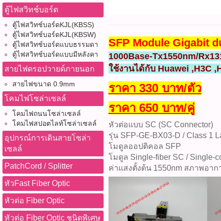
ตู้ไฟสวิทช์บอร์ด
ตู้ไฟสวิทช์บอร์ดKJL(KBSS)
ตู้ไฟสวิทช์บอร์ดKJL(KBSW)
SFP Module Gigabit du
ตู้ไฟสวิทช์บอร์ดแบบธรรมดา
ตู้ไฟสวิทช์บอร์ดแบบมีหลังคา
1000Base-Tx1550nm/Rx1
ใช้งานได้กับ Huawei ,H3C ,
สายไฟดรอปวายด์ภายนอก
สายไฟขนาด 0.9mm
ราคา 330 บาท/ตัว
โคมไฟโซล่าเซลล์
ราคา 650 บาท/คู่
โคมไฟถนนโซล่าเซลล์
โคมไฟสปอตไลท์โซล่าเซลล์
หัวต่อแบบ SC (SC Connector)
รุ่น SFP-GE-BX03-D / Class 1 
อุปกรณ์การเดินสายโซล่า
โมดูลออปติคอล SFP
เซลล์
โมดูล Single-fiber SC / Single
PatchCord / Splitter
ค่าแสงตั้งต้น 1550nm สภาพอาก
หัวFast Fiber Optic
หัวต่อ Fiber Optic
หัวต่อ Fiber Optic ชนิดพิเศษ