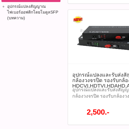
ไฟเบอร์ออฟติก FTTR OVAL 
Cable LSZH (Distribution) 
อุปกรณ์แปลงสัญญาณ
ไฟเบอร์ออฟติก​โดยโมดูลSFP
INTERLINK รุ่น UFH9222 
(บทความ)
เป็นรูปวงรี เพื่อลดแรงเสียดทาน
เส้นลวดโลหะ 2 เส้น เพื่อรอ
ไม่ให้เส้นใยแก้วแตกหัก เส้
คุณภาพสูงจากอเมริกา ชนิด
ระบบ FTTx/FTTR โครงสร้าง
เบา โค้งงอได้ดีในพื้นที่แค
MIDYEAR SALE 2026 ลดสูง
ราคา 5,112 บาท ลดเหลือราค
UFH9222 (รหัสสินค้า : P04998)​
อุปกรณ์แปลงและรับส่งสั
-รองรับมาตรฐาน ITU-T G.
กล้องวงจรปิด รองรับกล้
ใช้งานร่วมกับ G.652 ได้อย่
HDCVI,HDTVI,HDAHD
-โครงสร้างเรียบง่าย น้ำหนัก
อุปกรณ์แปลงและรับส่งสัญญา
เหมาะสำหรับการติดตั้งที่ห
กล้องวงจรปิด รองรับกล้องว
แข็งแรงด้วยลวดโลหะหรือ F
HDCVI,HDTVI,HDAHD,ANA
Reinforced Plastic) เพื่อเพิ
ละเอียดสูงสุด 1080P (1920*
2,500.-
-ง่ายต่อการลอกสายและเชื่อม
(2ล้านพิกเซล) ใช้ได้กับสั
รักษาได้สะดวก -ปลอดภัยและเ
วงจรปิด Analog HD หรือ สั
แวดล้อม ด้วยฉนวน FR-LSZH
ราคา 2,500 บาท รุ่น : GCVT-