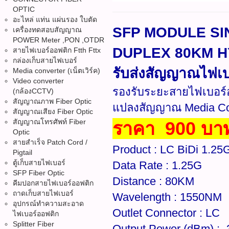
OPTIC
อะไหล่ แท่น แผ่นรอง ใบตัด
SFP MODULE SI
เครื่องทดสอบสัญญาณ
POWER Meter ,PON ,OTDR
DUPLEX 80KM HYP
สายไฟเบอร์ออฟติก Ftth Fttx
กล่องเก็บสายไฟเบอร์
รับส่งสัญญาณไฟเบ
Media converter (เน็ตเวิร์ค)
Video converter
รองรับระยะสายไฟเบอร์ออ
(กล้องCCTV)
สัญญาณภาพ Fiber Optic
แปลงสัญญาณ Media Conv
สัญญาณเสียง Fiber Optic
สัญญาณโทรศัพท์ Fiber
ราคา 900 บา
Optic
สายสำเร็จ Patch Cord /
Product : LC BiDi 1.2
Pigtail
ตู้เก็บสายไฟเบอร์
Data Rate : 1.25G
SFP Fiber Optic
Distance : 80KM
คีมปอกสายไฟเบอร์ออฟติก
ถาดเก็บสายไฟเบอร์
Wavelength : 1550NM
อุปกรณ์ทำความสะอาด
Outlet Connector : LC
ไฟเบอร์ออฟติก
Splitter Fiber
Output Power (dBm) : 