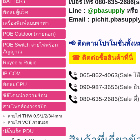
เบอร์โทร 080-635-2686(sal
BATTERY
Line :
@pbasupply
หรือ 
พัดลมตู้แร็ค
Email : pichit.pbasupp
เครื่องพิมพ์แบบพกพา
POE Outdoor (ภายนอก)
📢 ติดตามโปรโมชั่นทั้ง
POE Switch จ่ายไฟพร้อม
สัญญาณ
☎ ติดต่อซื้อสินค้าที่นี่
Ruyee & Ruijie
IP-COM
065-862-4063
(Sale โอ
พัดลมCPU
090-987-3656
(Sale ธิ
ซิลิโคนนำความร้อน
080-635-2686
(Sale ตี๋)
สายไฟกล้องวงจรปิด
สายไฟ THW 0.5/1/2/3/4mm
สายไฟ VCT ภายนอก
ปลั๊กแร็ค PDU
สินค้าที่เกี่ยวข้