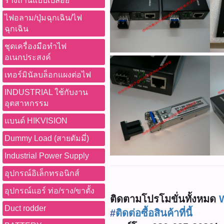
รางถ่านแบบเปลือย
ไฟอลาม/ปุ่มฉุกเฉิน/ไฟ
ฉุกเฉิน
ชุดเครื่องมือทำไฟ
อเนกประสงค์
เทอร์มินัลบล็อกแผงต่อไฟ
INDUSTRIAL ใช้กับงาน
อุตสาหกรรม
แบนด์ HIKVISION
Dummy Load (สายดัมมี่)
Industrial Power Supply
อุปกรณ์อิเล็กทรอนิกส์
อุปกรณ์แอร์ ท่อ/ราง/ขาตั้ง
ติดตามโปรโมขั่นทั้งหมด
Duct rodder
#
ติดต่อซื้อสินค้าที่นี้