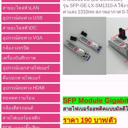
รุ่น SFP-GE-LX-SM1310-A ใช้งาน
สายอะไหล่หัวLAN
ค่าแสง 1310nm สภาพอากาศ 0-7
อุปกรณ์ต่อพ่วง USB
สายอะไหล่หัวDC
อุปกรณ์ต่อพ่วง VGA
กล้องวงจรปิด
เครื่องบันทึกภาพ
อุปกรณ์แยกสายไฟเบอร์
คีมปอกสายไฟเบอร์
อุปกรณ์ต่อพ่วง HDMI
ท่อหดความร้อน
SFP Module Gigabit
กล้องติดรถยนต์
สายไฟเบอร์ออพติคแบบมัลติ
สายไฟเบอร์ออฟติก
ราคา 190 บาท/ตัว
POE แบบปลั๊กเสียบ