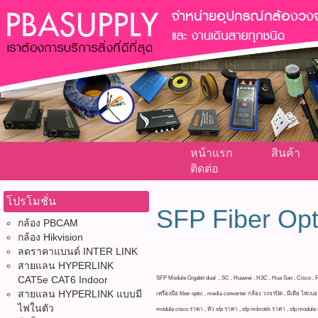
หน้าแรก
สินค้า
ติดต่อ
โปรโมชั่น
SFP Fiber Opt
กล้อง PBCAM
กล้อง Hikvision
ลดราคาแบนด์ INTER LINK
สายแลน HYPERLINK
CAT5e CAT6 Indoor
SFP Module Gigabit dual , SC , Huawei , H3C , Hua San , Cisco , Rx
สายแลน HYPERLINK แบบมี
เครื่องมือ fiber optic , media converter กล้อง วงจรปิด , มีเดีย ไฟเ
ไฟในตัว
module cisco ราคา , หัว sfp ราคา , sfp mikrotik ราคา , sfp module