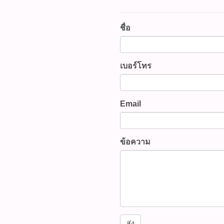
MIDYEAR SALE 2026 ลดสูง
ราคา 3,450 บาท ลดเหลือราค
UFH9321 (รหัสสินค้า : P034
ชื่อ
นทั้งหมด WWW.PBASUPPLY.
สินค้าที่นี้ 065-862-4063(sal
@pbasupply4
เบอร์โทร
Watcharapong.pbasupply
987-3656 (saleธิป) ​ @p
thanathip.pbasupply@gma
2686 (sale ตี๋)
Email
@peeranun8336 pichit.pb
ข้อความ
ส่ง