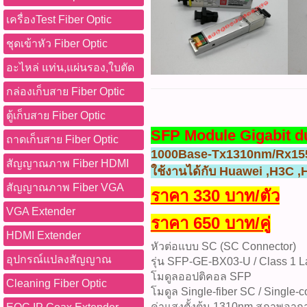
เครื่องTest Fiber Optic
ชุดเข้าหัว Fiber Optic
อะไหล่ แท่น,แผ่นรอง,ใบตัด
กล่องเก็บสาย Fiber Optic
ตู้เก็บสาย Fiber Optic
SFP Module Gigabit du
ถาดเก็บสาย Fiber Optic
1000Base-Tx1310nm/Rx1
สัญญาณภาพ Fiber HDMI
ใช้งานได้กับ Huawei ,H3C ,
สัญญาณภาพ Fiber VGA
ราคา 330 บาท/ตัว
VGA Extender
ราคา 650 บาท/คู่
HDMI Extender
หัวต่อแบบ SC (SC Connector)
อุปกรณ์แปลงสัญญาณ
รุ่น SFP-GE-BX03-U / Class 1 
โมดูลออปติคอล SFP
Cleaning Fiber Optic
โมดูล Single-fiber SC / Single
ค่าแสงตั้งต้น 1310nm สภาพอาก