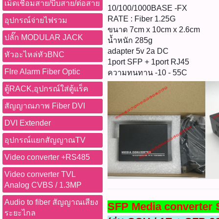
เม็ดเชื่อมสาย/บีบสาย/ต่อสาย
10/100/1000BASE -FX
RATE : Fiber 1.25G
อุปกรณ์จ่ายไฟรวม
ขนาด 7cm x 10cm x 2.6cm
ปลั๊ก MODULAR JACK
น้ำหนัก 285g
adapter 5v 2a DC
หัวอะไหล่หัวBNC
1port SFP + 1port RJ45
Flre Alarm Fiber Optic
ความทนทาน -10 - 55C
ตู้RACK,อุปกรณ์ใส่ตู้แร็ค
สัญญาณภาพ Fiber DVI
DVI Extender
อุปกรณ์แยกสัญญาณTV
Video converter +RS485
Video converter TVL
Analog CVBS / 1.3MP
Audio to fiber สัญญาณเสียง
SFP Media converter 
ระยะไกล