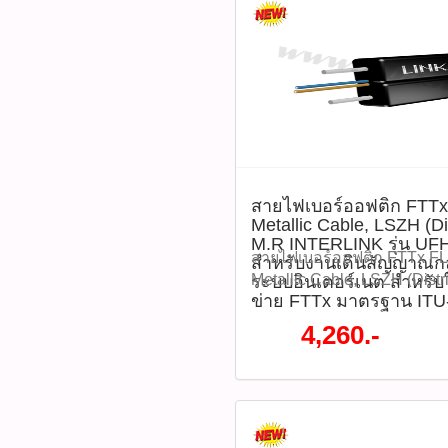
และแสงแดด ตัวสายไม่มีส่ว
ปลอดภัยจากกระแสไฟฟ้า I
MIDYEAR SALE 2026 ลดสูง
ราคา 2,020 บาท ลดเหลือราค
UFH9522-3 (รหัสสินค้า : P
โมชั่นทั้งหมด WWW.PBASU
ซื้อสินค้าที่นี้ 065-862-4063(
@pbasupply4
Watcharapong.pbasupply
สายไฟเบอร์ออฟติก FTTx
987-3656 (saleธิป) ​ @p
Metallic Cable, LSZH (Di
thanathip.pbasupply@gma
M.R INTERLINK รุ่น UF
2686 (sale ตี๋)
สายไฟเบอร์ออฟติก FTTx FL
สำหรับงานเดินสัญญาณก
@peeranun8336 pichit.pb
Metallic Cable, LSZH (Distr
ระบบอินเตอร์เนต สำหรั
ข่าย FTTx มาตรฐาน ITU
INTERLINK รุ่น UFH9322 เ
สัญญาณกล้องวงจรปิดและระ
4,260.-
สำหรับใช้งานในโครงข่าย 
T G.657A2 โครงสร้างของส
หนักเบา ทนทาน มีสายสลิงแก
(Solid Drop Cable) ซึ่งเห
ตามเสาโดยไม่ต้องเดินสาย สลิ