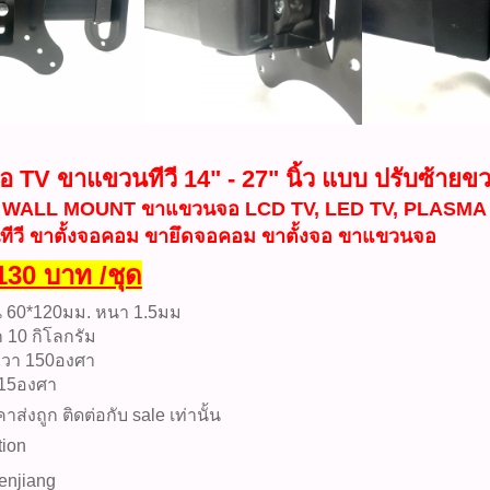
อ TV ขาแขวนทีวี 14" - 27" นิ้ว แบบ ปรับซ้าย
 WALL MOUNT ขาแขวนจอ LCD TV, LED TV, PLASMA
ีวี ขาตั้งจอคอม ขายึดจอคอม ขาตั้งจอ ขาแขวนจอ
130 บาท /ชุด
 60*120มม. หนา 1.5มม
ก 10 กิโลกรัม
ขวา 150องศา
 15องศา
ส่งถูก ติดต่อกับ sale เท่านั้น
tion
enjiang