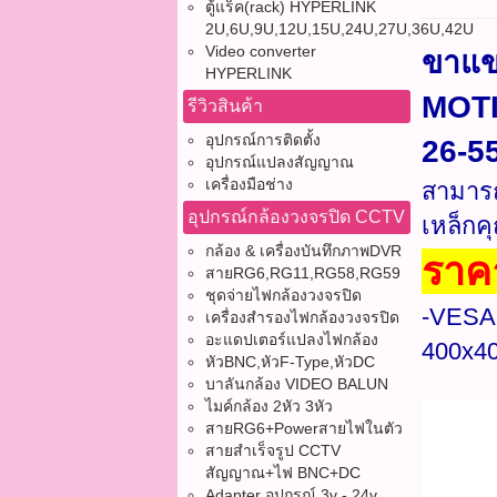
ตู้แร็ค(rack) HYPERLINK
2U,6U,9U,12U,15U,24U,27U,36U,42U
Video converter
ขาแขว
HYPERLINK
MOTI
รีวิวสินค้า
อุปกรณ์การติดตั้ง
26-55 
อุปกรณ์แปลงสัญญาณ
เครื่องมือช่าง
สามารถ
อุปกรณ์กล้องวงจรปิด CCTV
เหล็ก
กล้อง & เครื่องบันทึกภาพDVR
ราค
สายRG6,RG11,RG58,RG59
ชุดจ่ายไฟกล้องวงจรปิด
-VESA
เครื่องสำรองไฟกล้องวงจรปิด
อะแดปเตอร์แปลงไฟกล้อง
400x4
หัวBNC,หัวF-Type,หัวDC
บาลันกล้อง VIDEO BALUN
ไมค์กล้อง 2หัว 3หัว
สายRG6+Powerสายไฟในตัว
สายสำเร็จรูป CCTV
สัญญาณ+ไฟ BNC+DC
Adapter อุปกรณ์ 3v - 24v