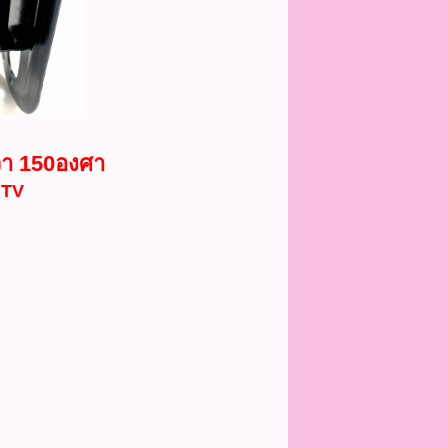
ขวา 150องศา
 TV