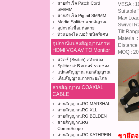
สายสำเร็จ Patch Cord
VESA : 
SM/MM
Suitable 
สายสำเร็จ Pigtail SM/MM
Max Load
Media Splitter แยกสัญาณ
Swivel R
อุปกรณ์เชื่อมต่อสาย
Tilt Rang
หัวแปลงไฟเบอร์ ชนิดพิเศษ
Material 
อุปกรณ์แปลงสัญญาณภาพ
Distance 
HDMI VGA AV TO Monitor
MOQ : 2
สวิตซ์ (Switch) สลับช่อง
Splitter สปริตเตอร์ รวมช่อง
แปลงสัญญาณ แยกสัญญาณ
เดินสัญญาณภาพระยะไกล
สายสัญญาณ COAXIAL
CABLE
สายสัญญาณRG MARSHAL
สายสัญญาณRG XLL
สายสัญญาณRG BELDEN
สายสัญญาณRG
CommScope
สายสัญญาณRG KATHREIN
ขายึดจ