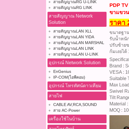
สายสัญญาณRG U-LINK
PDP TV
สายสัญญาณRG LINK
ขาแขวนท
สายสัญญาณ Network
ราคา 
Solution
สายสัญญาณLAN XLL
ขนาดฐาน
สายสัญญาณLAN YIDA
รับน้ำหนั
สายสัญญาณLAN MARSHAL
ปรับซ้าย
สายสัญญาณLAN LINK
ก้มเงยได้
สายสัญญาณLAN U-LINK
Specifica
อุปกรณ์ Network Solution
Brand : S
EnGenius
VESA : 
IP-COM(ไอพีคอม)
Suitable 
Max Load
อุปกรณ์ โทรทัศน์ดาวเทียม
Swivel R
สายไฟ
Tilt Rang
Material 
CABLE AV,RCA,SOUND
MOQ : 1
สาย AC-Power
เครื่องใช้ในบ้าน
สายโทรศัพท์