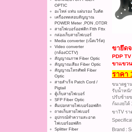
OPTIC
อะไหล่ แท่น แผ่นรอง ใบตัด
เครื่องทดสอบสัญญาณ
POWER Meter ,PON ,OTDR
สายไฟเบอร์ออฟติก Ftth Fttx
กล่องเก็บสายไฟเบอร์
Media converter (เน็ตเวิร์ค)
Video converter
ขายึดจ
(กล้องCCTV)
PDP TV
สัญญาณภาพ Fiber Optic
ขาแขวนท
สัญญาณเสียง Fiber Optic
สัญญาณโทรศัพท์ Fiber
ราคา 
Optic
สายสำเร็จ Patch Cord /
ขนาดฐาน
Pigtail
รับน้ำหนั
ตู้เก็บสายไฟเบอร์
ปรับซ้าย
SFP Fiber Optic
ก้มเงยได้
คีมปอกสายไฟเบอร์ออฟติก
ถาดเก็บสายไฟเบอร์
ขาTV ราคา
อุปกรณ์ทำความสะอาด
Specifica
ไฟเบอร์ออฟติก
Splitter Fiber
Brand : S