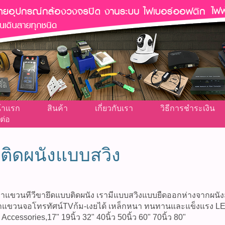
้าแรก
สินค้า
เกี่ยวกับเรา
วิธีการชำระเงิน
ต่อ
ติดผนังแบบสวิง
าแขวนทีวีขายึดแบบติดผนัง เรามีแบบสวิงแบบยืดออกห่างจากผนั
าแขวนจอโทรทัศน์TVก้ม-เงยได้ เหล็กหนา ทนทานและแข็งแรง LED
 Accessories,17" 19นิ้ว 32" 40นิ้ว 50นิ้ว 60" 70นิ้ว 80"