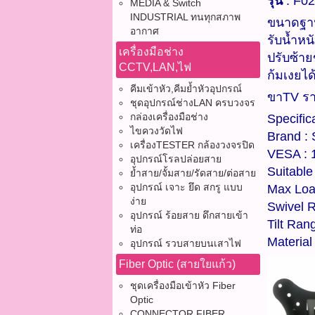
รุ่น
: F02
MEDIA & Switch
INDUSTRIAL ทนทุกสภาพ
ขนาดฐา
อากาศ
รับน้ำหน
เครื่องมือช่าง
ปรับซ้า
CCTV,LAN,ไฟ
ก้มเงยได
คีมเข้าหัว,คีมย้ำหัวอุปกรณ์
ขาTV ราค
ชุดอุปกรณ์ช่างLAN ครบวงจร
กล่องเครื่องมือช่าง
Specifica
ไขควงวัดไฟ
Brand : 
เครื่องTESTER กล้องวงจรปิด
VESA :
อุปกรณ์โรลปล่อยสาย
Suitable
ย้ำสาย/จั้มสาย/รัดสาย/ต่อสาย
อุปกรณ์ เจาะ ยึด สกรู แบบ
Max Loa
ง่าย
Swivel 
อุปกรณ์ ร้อยสาย ดึกสายเข้า
Tilt Ran
ท่อ
Material
อุปกรณ์ รวบสายบนเสาไฟ
Fiber Optic (สายใยแก้ว)
ชุดเครื่องมือเข้าหัว Fiber
Optic
CONNECTOR FIBER