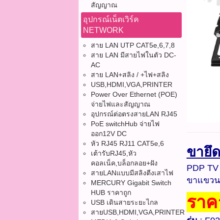
สัญญาณ
อุปกรณ์เน็ตเวิร์ค
NETWORK
สาย LAN UTP CAT5e,6,7,8
สาย LAN มีสายไฟในตัว DC-
AC
สาย LAN+สลิง / +ไฟ+สลิง
USB,HDMI,VGA,PRINTER
Power Over Ethernet (POE)
จ่ายไฟและสัญญาณ
อุปกรณ์ต่อตรงสายLAN RJ45
PoE switchHub จ่ายไฟ
ออก12V DC
หัว RJ45 RJ11 CAT5e,6
ขายึด
เต้ารับRJ45,หัว
คอลเน็ค,บล็อกลอย+ฝัง
PDP TV
สายLANแบบมีสลิงตีงเสาไฟ
ขาแขวนท
MERCURY Gigabit Switch
HUB ราคาถูก
ราค
USB เดินสายระยะไกล
สายUSB,HDMI,VGA,PRINTER