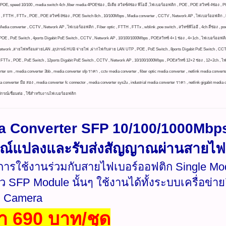
ง POE, speed 10/100 , media switch 4ch ,fiber media 4POEช่อง , มีเดีย สวิตซ์4ช่อง พีโออี ,ไฟเบอร์ออฟติก , POE , POE สวิทซ์ 4ช่อง 
c , FTTH , FTTx , POE , POE สวิทซ์ 8ช่อง , POE Switch 8ch , 10/100Mbps , Media converter , CCTV , Network AP , ไฟเบอร์ออฟติก , 
edia converter , CCTV , Network AP , ไฟเบอร์ออฟติก , Fiber optic , FTTH , FTTx , wblink ,poe switch , สวิทช์พีโออี , 4ch สี่
E , PoE Switch , 4ports Digabit PoE Switch , CCTV , Network AP , 10/100/1000Mbps , POEสวิทซ์ 4+1 ช่อง , 4+1ch , ไฟเบอร์ออฟติก , F
work ,สายไฟพร้อมสายLAN ,อุปกรณ์ HUB จ่ายไฟ ,ฝากไฟกับสาย LAN UTP , POE , PoE Switch , 8ports Digabit PoE Switch , CCTV ,
, FTTx , POE , PoE Switch , 12ports Digabit PoE Switch , CCTV , Network AP , 10/100/1000Mbps , POEสวิทซ์ 12+2 ช่อง , 12+2ch , ไฟ
rter sm , media converter 3bb , media converter sfp ราคา , cctv media converter , fiber optic media converter , netlink media convert
 converter มือ สอง , media converter fc connector , media converter sys2u , industrial media converter ราคา , netlink gigabit media 
ปกรณ์เชื่อมต่อ , ใช้สำหรับงานไฟเบอร์ออฟติก
a Converter SFP 10/100/1000Mbp
รณ์แปลงและรับส่งสัญญาณผ่านสายไฟ
การใช้งานร่วมกับสายไฟเบอร์ออฟติก Single Mode
ตัว SFP Module นั้นๆ ใช้งานได้ทั้งระบบเครื่อข่า
P Camera
า 690 บาท/ชุด