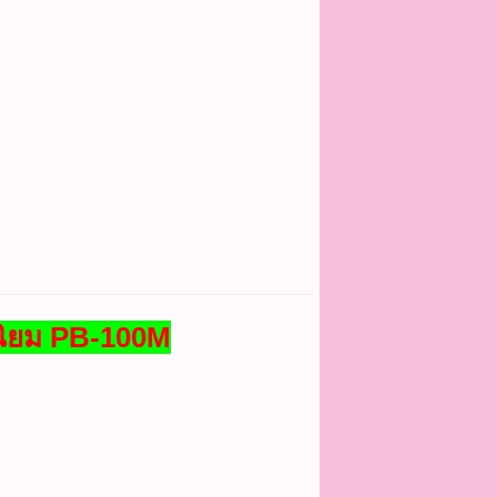
นิยม PB-100M