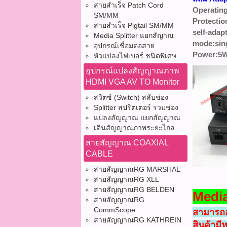
สายสำเร็จ Patch Cord
Operating
SM/MM
Protectio
สายสำเร็จ Pigtail SM/MM
self-adap
Media Splitter แยกสัญาณ
mode:sin
อุปกรณ์เชื่อมต่อสาย
Power:5
หัวแปลงไฟเบอร์ ชนิดพิเศษ
อุปกรณ์แปลงสัญญาณภาพ
HDMI VGA AV TO Monitor
สวิตซ์ (Switch) สลับช่อง
Splitter สปริตเตอร์ รวมช่อง
แปลงสัญญาณ แยกสัญญาณ
เดินสัญญาณภาพระยะไกล
สายสัญญาณ COAXIAL
CABLE
สายสัญญาณRG MARSHAL
สายสัญญาณRG XLL
สายสัญญาณRG BELDEN
Media
สายสัญญาณRG
CommScope
สามารถส่
สายสัญญาณRG KATHREIN
สินค้ามี