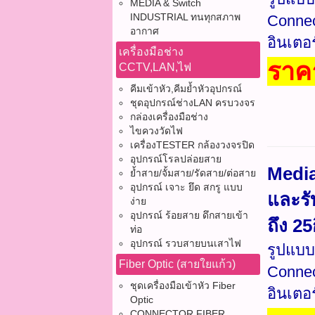
MEDIA & Switch
INDUSTRIAL ทนทุกสภาพ
Connec
อากาศ
อินเตอ
เครื่องมือช่าง
ราค
CCTV,LAN,ไฟ
คีมเข้าหัว,คีมย้ำหัวอุปกรณ์
ชุดอุปกรณ์ช่างLAN ครบวงจร
กล่องเครื่องมือช่าง
ไขควงวัดไฟ
เครื่องTESTER กล้องวงจรปิด
อุปกรณ์โรลปล่อยสาย
Medi
ย้ำสาย/จั้มสาย/รัดสาย/ต่อสาย
อุปกรณ์ เจาะ ยึด สกรู แบบ
และรั
ง่าย
อุปกรณ์ ร้อยสาย ดึกสายเข้า
ถึง 2
ท่อ
อุปกรณ์ รวบสายบนเสาไฟ
รูปแบบ
Fiber Optic (สายใยแก้ว)
Connec
ชุดเครื่องมือเข้าหัว Fiber
อินเตอ
Optic
CONNECTOR FIBER