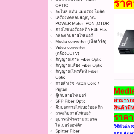
ราค
OPTIC
อะไหล่ แท่น แผ่นรอง ใบตัด
เครื่องทดสอบสัญญาณ
POWER Meter ,PON ,OTDR
สายไฟเบอร์ออฟติก Ftth Fttx
กล่องเก็บสายไฟเบอร์
Media converter (เน็ตเวิร์ค)
Video converter
(กล้องCCTV)
สัญญาณภาพ Fiber Optic
สัญญาณเสียง Fiber Optic
สัญญาณโทรศัพท์ Fiber
Optic
สายสำเร็จ Patch Cord /
Media
Pigtail
ตู้เก็บสายไฟเบอร์
สามารถส่
SFP Fiber Optic
คีมปอกสายไฟเบอร์ออฟติก
สินค้ามี
ถาดเก็บสายไฟเบอร์
ราคาค
อุปกรณ์ทำความสะอาด
ไฟเบอร์ออฟติก
ใช้หัวต่อ
Splitter Fiber
แถม Adap