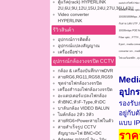
ตู้แร็ค(rack) HYPERLINK
switch สวิตซ์ 4 ช่อ
2U,6U,9U,12U,15U,24U,27U,36U,42U
ออฟติก , Fiber opti
Video converter
10/100/1000Mbps , M
HYPERLINK
กับสาย LAN UTP , PO
รีวิวสินค้า
10/100mbps POE Net
Fiber optic , FTTH 
อุปกรณ์การติดตั้ง
8 port , media conve
อุปกรณ์แปลงสัญญาณ
เครื่องมือช่าง
converter sm , media
ไฟเบอร์ออฟติก , อุ
อุปกรณ์กล้องวงจรปิด CCTV
กล้อง & เครื่องบันทึกภาพDVR
สายRG6,RG11,RG58,RG59
Medi
ชุดจ่ายไฟกล้องวงจรปิด
เครื่องสำรองไฟกล้องวงจรปิด
อุปก
อะแดปเตอร์แปลงไฟกล้อง
หัวBNC,หัวF-Type,หัวDC
รองรับ
บาลันกล้อง VIDEO BALUN
อยู่กับ
ไมค์กล้อง 2หัว 3หัว
สายRG6+Powerสายไฟในตัว
แบบ I
สายสำเร็จรูป CCTV
ราค
สัญญาณ+ไฟ BNC+DC
Adapter อุปกรณ์ 3v - 24v