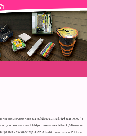
h 4ch 4port , converter media 8ออก8 ,มีเดียคอนเวอเตอร์สวิตซ์ 8ช่อง ,10/100 ,วิ่ง
โลเมตร , media converter switch 8ch 8port , converter media 8ออก8 ,มีเดียคอนเวอ
0M รุ่นยอดนิยม สามารถส่งข้อมูลได้ได้ 25 กิโลเมตร , media converter POE Fiber ,