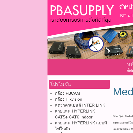
หน
ติด
โปรโมชั่น
Medi
กล้อง PBCAM
กล้อง Hikvision
ลดราคาแบนด์ INTER LINK
สายแลน HYPERLINK
CAT5e CAT6 Indoor
Fiber Optic ,Media 
สายแลน HYPERLINK แบบมี
gigabit ,ระยะ25กิโล
ไฟในตัว
เตอร์สวิตซ์ 8ช่อง ,