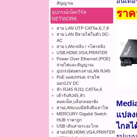
อินเตอ
สัญญาณ
ราค
อุปกรณ์เน็ตเวิร์ค
NETWORK
สาย LAN UTP CAT5e,6,7,8
สาย LAN มีสายไฟในตัว DC-
AC
สาย LAN+สลิง / +ไฟ+สลิง
USB,HDMI,VGA,PRINTER
Power Over Ethernet (POE)
จ่ายไฟและสัญญาณ
อุปกรณ์ต่อตรงสายLAN RJ45
PoE switchHub จ่ายไฟ
ออก12V DC
หัว RJ45 RJ11 CAT5e,6
เต้ารับRJ45,หัว
Media
คอลเน็ค,บล็อกลอย+ฝัง
สายLANแบบมีสลิงตีงเสาไฟ
แปลงแ
MERCURY Gigabit Switch
HUB ราคาถูก
ไกลได
USB เดินสายระยะไกล
สายUSB,HDMI,VGA,PRINTER
รูปแบบ