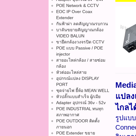
POE Network & CCTV
EOC IP Over Coax
Extender
กันฟ้าผ่า ลดสัญญาณรบกวน
บาลันขยายสัญญาณกล้อง
VIDEO BALUN
ขายึดกล้องวงจรปิด CCTV
POE แบบ Passive / POE
injector
สายอะไหล่กล้อง / สายซ่อม
กล้อง
หัวต่ออะไหล่สาย
อุปกรณ์แปลง DISPLAY
Media
PORT
ชุดจ่ายไฟ ยี้ห้อ MEAN WELL
แปลงแ
หัวปลั๊กแบบสำเร็จ ผู้/เมีย
Adapter อุปกรณ์ 36v - 52v
ไกลได
POE INDUSTRIAL ทนทุก
สภาพอากาศ
รูปแบบ
POE OUTDOOR ติดตั้ง
Connec
ภายนอก
POE Extender ขยาย