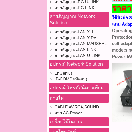
สายสัญญาณRG U-LINK
ราคาค
สายสัญญาณRG LINK
สายสัญญาณ Network
ใช้หัวต่อ
Solution
แถม Adap
Operating
สายสัญญาณLAN XLL
Protectio
สายสัญญาณLAN YIDA
self-adap
สายสัญญาณLAN MARSHAL
สายสัญญาณLAN LINK
mode:sin
สายสัญญาณLAN U-LINK
Power:5
อุปกรณ์ Network Solution
EnGenius
IP-COM(ไอพีคอม)
อุปกรณ์ โทรทัศน์ดาวเทียม
สายไฟ
CABLE AV,RCA,SOUND
สาย AC-Power
เครื่องใช้ในบ้าน
สายโทรศัพท์