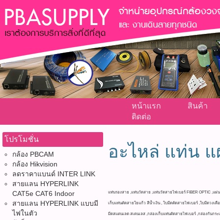
หน้าแรก
สินค้า
ติดต่อ
โปรโมชั่น
อะไหล่ แท่น แ
กล้อง PBCAM
กล้อง Hikvision
ลดราคาแบนด์ INTER LINK
สายแลน HYPERLINK
CAT5e CAT6 Indoor
แท่นรองสาย ,แท่นวัดสาย ,แท่นวัดสายไฟเบอร์ FIBER OPTIC ,แผ่นลอ
สายแลน HYPERLINK แบบมี
เก็บแท่นตัดสายใยแก้ว สีน้ำเงิน , ใบมีดตัดสายไฟเบอร์ ,ใบมีดวงเ
ไฟในตัว
มีดสแตนเลด สเตนเลส ,กล่องเก็บแท่นตัดสายไฟเบอร์ ,กล่องกันกระแ