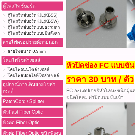
ตู้ไฟสวิทช์บอร์ด
ตู้ไฟสวิทช์บอร์ดKJL(KBSS)
ตู้ไฟสวิทช์บอร์ดKJL(KBSW)
ตู้ไฟสวิทช์บอร์ดแบบธรรมดา
ตู้ไฟสวิทช์บอร์ดแบบมีหลังคา
สายไฟดรอปวายด์ภายนอก
สายไฟขนาด 0.9mm
โคมไฟโซล่าเซลล์
หัวปิดช่อง FC แบบขั
โคมไฟถนนโซล่าเซลล์
โคมไฟสปอตไลท์โซล่าเซลล์
ราคา 30 บาท / ตัว
อุปกรณ์การเดินสายโซล่า
FC อะแดปเตอร์หัวโลหะชนิดฝุ่นล
เซลล์
ชนิดโลหะ ฝาปิดแบบขันเข้า
PatchCord / Splitter
หัวFast Fiber Optic
หัวต่อ Fiber Optic
หัวต่อ Fiber Optic ชนิดพิเศษ