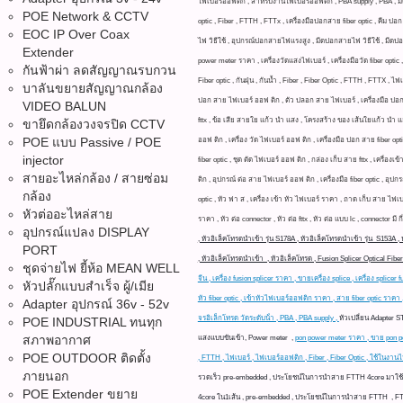
ไฟเบอร์ออฟติก , สำหรับงานไฟเบอร์ออฟติก , PBA supply , PBA , 
POE Network & CCTV
optic , Fiber , FTTH , FTTx , เครื่องมือปอกสาย fiber optic , ค
EOC IP Over Coax
ไฟ วิธีใช้ , อุปกรณ์ปอกสายไฟแรงสูง , มีดปอกสายไฟ วิธีใช้ , มีดปอก
Extender
power meter ราคา , เครื่องวัดแสงไฟเบอร์ , เครื่องมือวัด fiber optic
กันฟ้าผ่า ลดสัญญาณรบกวน
Fiber optic , กันฝุ่น , กันน้ำ , Fiber , Fiber Optic , FTTH , FTTX ,
บาลันขยายสัญญาณกล้อง
ปอก สาย ไฟเบอร์ ออฟ ติก , ตัว ปลอก สาย ไฟเบอร์ , เครื่องมือ ปอก
VIDEO BALUN
fttx , ข้อ เสีย สายใย แก้ว นำ แสง , โครงสร้าง ของ เส้นใยแก้ว นำ แสง
ขายึดกล้องวงจรปิด CCTV
POE แบบ Passive / POE
ออฟ ติก , เครื่อง วัด ไฟเบอร์ ออฟ ติก , เครื่องมือ ปอก สาย fiber optic 
injector
fiber optic , ชุด ตัด ไฟเบอร์ ออฟ ติก , กล่อง เก็บ สาย fttx , เครื่อ
สายอะไหล่กล้อง / สายซ่อม
ติก , อุปกรณ์ ต่อ สาย ไฟเบอร์ ออฟ ติก , เครื่องมือ fiber optic , อุ
กล้อง
optic , หัว ฟา ส , เครื่อง เข้า หัว ไฟเบอร์ ราคา , ถาด เก็บ สาย ไฟเบอร์ 
หัวต่ออะไหล่สาย
ราคา , หัว ต่อ connector , หัว ต่อ fttx , หัว ต่อ แบบ lc , connector มี กี
อุปกรณ์แปลง DISPLAY
, หัวอิเล็คโทรดนำเข้า รุ่น S178A , หัวอิเล็คโทรดนำเข้า รุ่น S153A 
PORT
, หัวอิเล็คโทรดนำเข้า , หัวอิเล็คโทรด , Fusion Splicer Optical F
ชุดจ่ายไฟ ยี้ห้อ MEAN WELL
จีน , เครื่อง fusion splicer ราคา , ขายเครื่อง splice , เครื่อง spl
หัวปลั๊กแบบสำเร็จ ผู้/เมีย
หัว fiber optic , เข้าหัวไฟเบอร์ออฟติก ราคา , สาย fiber optic ราคา
Adapter อุปกรณ์ 36v - 52v
จรอิเล็กโทรด วัดระดับน้ํา , PBA , PBA supply ,
หัวเปลี่ยน Adapter S
POE INDUSTRIAL ทนทุก
สภาพอากาศ
แสงแบบขันเข้า, Power meter ,
pon power meter ราคา , ขาย pon pow
POE OUTDOOR ติดตั้ง
, FTTH , ไฟเบอร์ , ไฟเบอร์ออฟติก , Fiber , Fiber Optic , ใช้ในง
ภายนอก
รวดเร็ว pre-embedded ,
ประโยชน์ในการนำสาย FTTH 4core มาใช้ได
POE Extender ขยาย
4core ใน1เส้น ,
pre-embedded , ประโยชน์ในการนำสาย FTTH , FTTH 