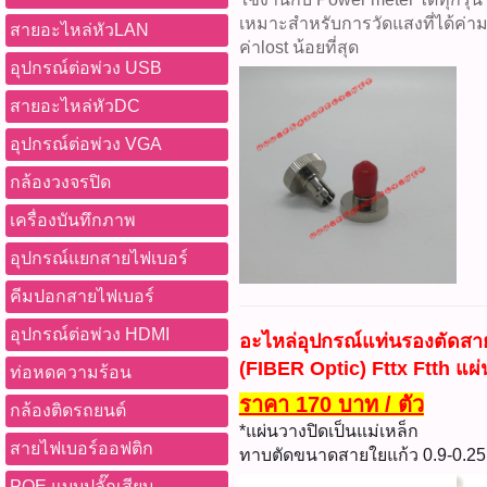
เหมาะสำหรับการวัดแสงที่ได้ค่
สายอะไหล่หัวLAN
ค่าlost น้อยที่สุด
อุปกรณ์ต่อพ่วง USB
สายอะไหล่หัวDC
อุปกรณ์ต่อพ่วง VGA
กล้องวงจรปิด
เครื่องบันทึกภาพ
อุปกรณ์แยกสายไฟเบอร์
คีมปอกสายไฟเบอร์
อุปกรณ์ต่อพ่วง HDMI
อะไหล่อุปกรณ์แท่นรองตัดสา
(FIBER Optic) Fttx Ftth แผ่
ท่อหดความร้อน
ราคา 170 บาท / ตัว
กล้องติดรถยนต์
*แผ่นวางปิดเป็นแม่เหล็ก
สายไฟเบอร์ออฟติก
ทาบตัดขนาดสายใยแก้ว 0.9-0.25
POE แบบปลั๊กเสียบ