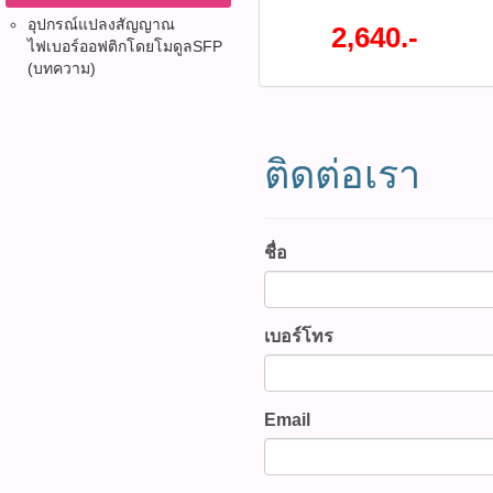
INTERLINK รุ่น UFH9321 เ
อุปกรณ์แปลงสัญญาณ
สัญญาณกล้องวงจรปิดและระ
2,640.-
ไฟเบอร์ออฟติก​โดยโมดูลSFP
สำหรับใช้งานในโครงข่าย 
(บทความ)
T G.657A2 ตัวสายไม่มีส่วน
ปลอดภัยจากกระแสไฟฟ้า โค
ขนาดเล็กและน้ำหนักเบา ทน
มีความเหนียวสามารถโค้งงอ
ติดต่อเรา
สายทนสภาวะแวดล้อมและแ
MIDYEAR SALE 2026 ลดสูง
ราคา 3,450 บาท ลดเหลือราค
UFH9321 (รหัสสินค้า : P034
ชื่อ
นทั้งหมด WWW.PBASUPPLY.
สินค้าที่นี้ 065-862-4063(sal
@pbasupply4
เบอร์โทร
Watcharapong.pbasupply
987-3656 (saleธิป) ​ @p
thanathip.pbasupply@gma
2686 (sale ตี๋)
Email
@peeranun8336 pichit.pb