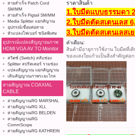
ราคาสินค้า
สายสำเร็จ Patch Cord
SM/MM
1.ใบมีดแบบธรรมดา 2,
สายสำเร็จ Pigtail SM/MM
2.ใบมีดตัดสเตนเลส 6,
Media Splitter แยกสัญาณ
อุปกรณ์เชื่อมต่อสาย
3.ใบมีดตัดสเตนเลสเย
หัวแปลงไฟเบอร์ ชนิดพิเศษ
อุปกรณ์แปลงสัญญาณภาพ
คำเตือน:
HDMI VGA AV TO Monitor
สินค้ามีอายุการใช้งาน ใบมีดที่
ของแสงใยแก้วเเป็นสิ่งสำคัญต่อ
สวิตซ์ (Switch) สลับช่อง
Splitter สปริตเตอร์ รวมช่อง
แปลงสัญญาณ แยกสัญญาณ
เดินสัญญาณภาพระยะไกล
สายสัญญาณ COAXIAL
CABLE
สายสัญญาณRG MARSHAL
สายสัญญาณRG XLL
สายสัญญาณRG BELDEN
สายสัญญาณRG
CommScope
สายสัญญาณRG KATHREIN