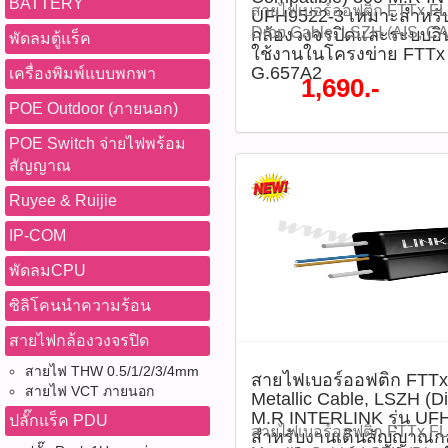
BATTERY
2686 (sale ตี๋)
987-3656 (saleธิป) ​ @p
สายไฟเบอร์ออฟติก FTTx FL
UFH9522-3 เหมาะสำหรั
@peeranun8336 pichit.pb
thanathip.pbasupply@gma
Drop Cable, LSZH (AIS, CA
กล้องวงจรปิดและระบบอิน
พัดลมตู้แร็ค
2686 (sale ตี๋)
ใช้งานในโครงข่าย FTTx
M.R INTERLINK รุ่น UFH95
G.657A2
เครื่องพิมพ์แบบพกพา
งานเดินสัญญาณกล้องวงจรป
1,690.-
เนต สำหรับใช้งานในโครงข
POE Outdoor (ภายนอก)
ITU-T G.657A2 โครงสร้างข
และน้ำหนักเบา ทนทาน มีค
POE Switch จ่ายไฟพร้อม
โค้งงอได้มาก ฉนวนหุ้มสา
สัญญาณ
และแสงแดด ตัวสายไม่มีส่ว
Ruyee & Ruijie
ปลอดภัยจากกระแสไฟฟ้า I
MIDYEAR SALE 2026 ลดสูง
IP-COM
ราคา 2,020 บาท ลดเหลือราค
พัดลมCPU
UFH9522-3 (รหัสสินค้า : P
โมชั่นทั้งหมด WWW.PBASU
ซิลิโคนนำความร้อน
ซื้อสินค้าที่นี้ 065-862-4063(
สายไฟกล้องวงจรปิด
@pbasupply4
Watcharapong.pbasupply
สายไฟ THW 0.5/1/2/3/4mm
สายไฟเบอร์ออฟติก FTTx
987-3656 (saleธิป) ​ @p
สายไฟ VCT ภายนอก
Metallic Cable, LSZH (Di
thanathip.pbasupply@gma
M.R INTERLINK รุ่น UF
ปลั๊กแร็ค PDU
2686 (sale ตี๋)
สายไฟเบอร์ออฟติก FTTx FL
สำหรับงานเดินสัญญาณก