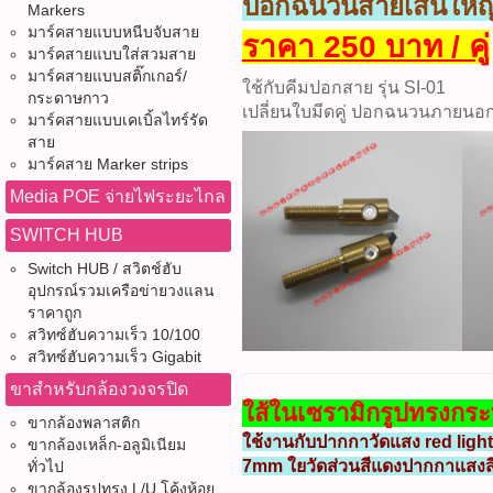
ปอกฉนวนสายเส้นใหญ
Markers
มาร์คสายแบบหนีบจับสาย
ราคา 250 บาท / คู่
มาร์คสายแบบใส่สวมสาย
มาร์คสายแบบสติ๊กเกอร์/
ใช้กับคีมปอกสาย รุ่น SI-01
กระดาษกาว
เปลี่ยนใบมีดคู่ ปอกฉนวนภายนอ
มาร์คสายแบบเคเบิ้ลไทร์รัด
สาย
มาร์คสาย Marker strips
Media POE จ่ายไฟระยะไกล
SWITCH HUB
Switch HUB / สวิตช์ฮับ
อุปกรณ์รวมเครือข่ายวงแลน
ราคาถูก
สวิทซ์ฮับความเร็ว 10/100
สวิทซ์ฮับความเร็ว Gigabit
ขาสำหรับกล้องวงจรปิด
ใส้ในเซรามิกรูปทรงกร
ขากล้องพลาสติก
ใช้งานกับปากกาวัดแสง red ligh
ขากล้องเหล็ก-อลูมิเนียม
7mm ใยวัดส่วนสีแดงปากกาแสงส
ทั่วไป
ขากล้องรูปทรง L/U โค้งห้อย