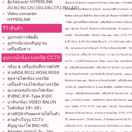
ตู้แร็ค(rack) HYPERLINK
,คีมปอกสายไฟเบอร์ ภายนอกภายใน Fiber, Fiber Optic ,กรรไกตัดส
2U,6U,9U,12U,15U,24U,27U,36U,42U
,สายใยแก้ว ,ปอกซีนลอกสายใยแก้ว ,ลอกฉนวนสีฟ้าสายใยแก้ว ,ลอกพ
Video converter
คีมตัดสายไฟเบอร์,คีมสีเขียว ตัดสายไฟเบอร์ ,คีมปอกสายFIBER O
HYPERLINK
, ใบมีด , อุปกรณ์ใช้ในงานไฟเบอร์ , เครื่องมือช่าง
สำหรับงานไฟเบอร์อ
รีวิวสินค้า
optic , คีม ปอก ไฟเบอร์ , คีมปอกสายไฟเบอร์ออฟติก , ตัว ปลอก สาย ไ
ออฟติก , ไฟเบอร์ออฟติก , ไฟเบอร์ , Fiber optic , Fiber , FTTH , FTT
อุปกรณ์การติดตั้ง
อิ เล็ก โทร ด , อิ เล็ก โทร ด สัมผัส คือ อะไร , ส วิ ท ช์ ควบคุม ระดับ
อุปกรณ์แปลงสัญญาณ
เครื่องมือช่าง
เข็ม , รอกและละลายสายไฟเบอร์ , สำหรับงานไฟเบอร์ออฟติก , ไฟเบอร์อ
การ ส ไป สาย , เครื่อง เข้า สาย ไฟเบอร์ , การ ต่อ สาย ไฟเบอร์ ออฟ
อุปกรณ์กล้องวงจรปิด CCTV
รด 3 ขา , วงจรอิเล็กโทรด omron , Slitter , Loose Tube , อุปกรณ์ปอก
กล้อง & เครื่องบันทึกภาพDVR
ติก , เครื่องมือไฟเบอร์ออฟติก , เครื่อง ตัด สาย ไฟเบอร์ , ขาย อุปกร
สายRG6,RG11,RG58,RG59
มือ วัด ไฟเบอร์ ออฟ ติก , อุปกรณ์ ติด ตั้ง ไฟเบอร์ ออฟ ติก , 
ชุดจ่ายไฟกล้องวงจรปิด
มือปอกสาย fiber optic , คีมปอกสายไฟเบอร์ออฟติก , เครื่องมือ f
เครื่องสำรองไฟกล้องวงจรปิด
,รุ่น SKL-6C ,รุ่นตัดสไปทร์สาย ,ค่าloss น้อยที่สุด , แท่นตัดสายไฟเบอ
อะแดปเตอร์แปลงไฟกล้อง
ราคาถูก , เครื่องมือไฟเบอร์ออฟติก , เครื่องเข้าหัวไฟเบอร์ ราคา , ชุด
หัวBNC,หัวF-Type,หัวDC
optic , ถาด เก็บ สาย fiber , วันคลิกทำความสะอาดหัวไฟเบอร์ , ad
บาลันกล้อง VIDEO BALUN
click , วันคลิก , FTTX , FTTH , Fiber Optic , ไฟเบอร์ , ไฟเบ
ไมค์กล้อง 2หัว 3หัว
สายRG6+Powerสายไฟในตัว
,คีมปอกสายไฟเบอร์ 24core , สายแบน สายกลมใหญ่ , FTTX , FTTH , F
สายสำเร็จรูป CCTV
ใช้ , หลอดกรองแสง , ใส่ในหัววัดแสง , กำหนดขนาดเท่ากับ SC FC ST ,
สัญญาณ+ไฟ BNC+DC
เปลี่ยน SC ST FC , ค่าวัดแสงทุกประเภท , หัวสำหรับปากกาวัดแสง , pow
Adapter อุปกรณ์ 3v - 24v