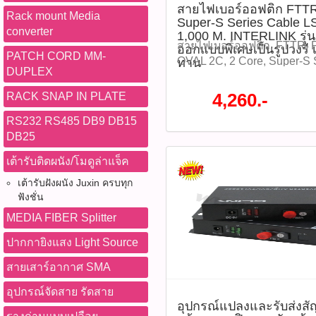
สายไฟเบอร์ออฟติก FTT
Rack mount Media
Super-S Series Cable LS
converter
1,000 M. INTERLINK รุ
สายไฟเบอร์ออฟติก, FTTR, F
ออกแบบพิเศษเป็นรูปวงรี 
PATCH CORD MM-
OVAL 2C, 2 Core, Super-S 
ทาน
DUPLEX
Distribution Cable, INTER
ไฟเบอร์ภายในอาคาร, FTTx,
4,260.-
RACK SNAP IN PLATE
Mode, G657A2, สายไฟเบอร์
RS232 RS485 DB9 DB15
ไฟเบอร์ออฟติก FTTR OVAL 
DB25
Cable LSZH (Distribution) 
INTERLINK รุ่น UFH9222 
เต้ารับติดผนัง/โมดูล่าแจ็ค
เป็นรูปวงรี เพื่อลดแรงเสียดทาน
เต้ารับฝังผนัง Juxin ครบทุก
เส้นลวดโลหะ 2 เส้น เพื่อรอ
ฟังชั่น
ไม่ให้เส้นใยแก้วแตกหัก เส้
คุณภาพสูงจากอเมริกา ชนิด
MEDIA FIBER Splitter
ระบบ FTTx/FTTR โครงสร้าง
ปากกายิงแสง Light Source
เบา โค้งงอได้ดีในพื้นที่แค
MIDYEAR SALE 2026 ลดสูง
สายเสาร์อากาศ SMA
ราคา 5,112 บาท ลดเหลือราค
อุปกรณ์จัดสาย รัดสาย
UFH9222 (รหัสสินค้า : P04998)​
อุปกรณ์แปลงและรับส่งสั
-รองรับมาตรฐาน ITU-T G.