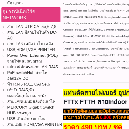
สัญญาณ
ไฟเบอร์ออฟติก สำเร็จรูปราคา , วิธีต่อสายไฟเบอร์ออฟติก , fiber opt
อุปกรณ์เน็ตเวิร์ค
optic , อุปกรณ์ fiber optic มีอะไรบ้าง , สายไฟเบอร์ออฟติก ราคา , 
NETWORK
ออฟติก 1 core , สาย ไฟเบอร์ ออฟ ติก ftth fttx single mode 1 core , สา
สายไฟเบอร์ , อุปกรณ์แยกสาย , อุปกรณ์เชื่อมต่อสายไฟเบอร์ ,
อุปก
สาย LAN UTP CAT5e,6,7,8
Connector) ขนาด 1.25m ,
ใช้ได้กับหัว LC Connector & Adapter, อ
สาย LAN มีสายไฟในตัว DC-
Connector) , ขนาด 1.25m , ใช้ได้กับหัว LC , LC Connector & Adapter
AC
Connector , อุปกรณ์ทำความสะอาดหัวไฟเบอร์ (Fast Connector) 1.2
สาย LAN+สลิง / +ไฟ+สลิง
USB,HDMI,VGA,PRINTER
ไฟเบอร์ , Fast Connector , Fast Connector LC ,
อุปกรณ์ใช้งานสำห
Power Over Ethernet (POE)
optic , PBA , PBA SUPPLY , Fiber , Fiber Optic , FTTH , FTTX , ไ
จ่ายไฟและสัญญาณ
ราคา , การเข้าหัว fast connector , fast connector fiber optic
อุปกรณ์ต่อตรงสายLAN RJ45
อุปกรณ์ทำความสะอาดห้องน้ำ , อุปกรณ์ทําความสะอาดโรงแรม , อุปกรณ์ท
PoE switchHub จ่ายไฟ
click ais ios , one click root free
ออก12V DC
หัว RJ45 RJ11 CAT5e,6
เต้ารับRJ45,หัว
แท่นตัดสายไฟเบอร์ อุป
คอลเน็ค,บล็อกลอย+ฝัง
FTTx FTTH สายIndoor
สายLANแบบมีสลิงตีงเสาไฟ
MERCURY Gigabit Switch
มากับใบตัดแบบสายOpticและแบบ
HUB ราคาถูก
สามารถใช้งานได้
6,000
ครั้งตล
USB เดินสายระยะไกล
สายUSB,HDMI,VGA,PRINTER
ราคา 490 บาท / ชุด