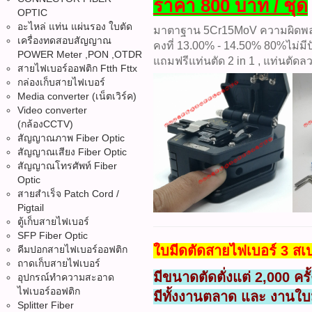
ราคา 800 บาท / ชุด
OPTIC
อะไหล่ แท่น แผ่นรอง ใบตัด
มาตาฐาน 5Cr15MoV ความผิดพล
เครื่องทดสอบสัญญาณ
คงที่ 13.00% - 14.50% 80%ไม่มี
POWER Meter ,PON ,OTDR
แถมฟรีแท่นตัด 2 in 1 , แท่นตัดล
สายไฟเบอร์ออฟติก Ftth Fttx
กล่องเก็บสายไฟเบอร์
Media converter (เน็ตเวิร์ค)
Video converter
(กล้องCCTV)
สัญญาณภาพ Fiber Optic
สัญญาณเสียง Fiber Optic
สัญญาณโทรศัพท์ Fiber
Optic
สายสำเร็จ Patch Cord /
Pigtail
ตู้เก็บสายไฟเบอร์
SFP Fiber Optic
ใบมีดตัดสายไฟเบอร์ 3 สเป
คีมปอกสายไฟเบอร์ออฟติก
ถาดเก็บสายไฟเบอร์
มีขนาดตัดตั่งแต่ 2,000 ครั้
อุปกรณ์ทำความสะอาด
ไฟเบอร์ออฟติก
มีทั้งงานตลาด และ งานใบม
Splitter Fiber