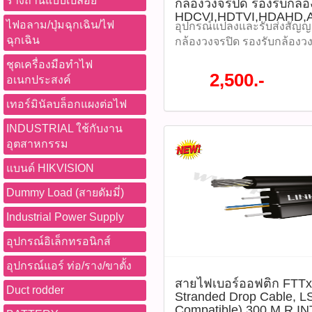
รางถ่านแบบเปลือย
กล้องวงจรปิด รองรับกล้
ใช้งานร่วมกับ G.652 ได้อย่
HDCVI,HDTVI,HDAHD
-โครงสร้างเรียบง่าย น้ำหนัก
ไฟอลาม/ปุ่มฉุกเฉิน/ไฟ
อุปกรณ์แปลงและรับส่งสัญญา
เหมาะสำหรับการติดตั้งที่ห
ฉุกเฉิน
กล้องวงจรปิด รองรับกล้องว
แข็งแรงด้วยลวดโลหะหรือ F
HDCVI,HDTVI,HDAHD,ANA
ชุดเครื่องมือทำไฟ
Reinforced Plastic) เพื่อเพิ
ละเอียดสูงสุด 1080P (1920*
2,500.-
อเนกประสงค์
-ง่ายต่อการลอกสายและเชื่อม
(2ล้านพิกเซล) ใช้ได้กับสั
รักษาได้สะดวก -ปลอดภัยและเ
วงจรปิด Analog HD หรือ สั
เทอร์มินัลบล็อกแผงต่อไฟ
แวดล้อม ด้วยฉนวน FR-LSZH
ราคา 2,500 บาท รุ่น : GCVT-
INDUSTRIAL ใช้กับงาน
– Low Smoke Zero Halogen)
P04038)​ ชนิดสายที่รองรับ :
อุตสาหกรรม
เมื่อเกิดไฟไหม้ tags : สายไ
สายไฟเบอร์ออฟติก : 10KG 
Fiber Optic Cable, OVAL 2C
1310/1550nm รองรับสัญญาณว
แบนด์ HIKVISION
Series, LSZH, Distribution
4port /4 Imput รองรับความละ
Dummy Load (สายดัมมี่)
UFH9222, สายไฟเบอร์ภายใ
HD720p, HD960P, HD1080
FTTH, Single Mode, G657A
ภาพก่อนเข้า (ตัวส่ง) : 100-15
Industrial Power Supply
เมตร ติดตามโปรโมชั่นทั้ง
คุณภาพใสย ชนิดหัวเชื่อนต่
หมด WWW.PBASUPPLY.NET 
FC/APC ทนต่อสัญญาณรบกวน
อุปกรณ์อิเล็กทรอนิกส์
ที่นี้ 065-862-4063(sale โอ
ติดตามโปรโมชั่นทั้ง
อุปกรณ์แอร์ ท่อ/ราง/ขาตั้ง
Watcharapong.pbasupply
หมด WWW.PBASUPPLY.NET 
สายไฟเบอร์ออฟติก FTTx
987-3656 (saleธิป) ​ @p
ที่นี้ 065-862-4063(sale โอ
Duct rodder
Stranded Drop Cable, L
thanathip.pbasupply@gma
Watcharapong.pbasupply
Compatible) 300 M.R IN