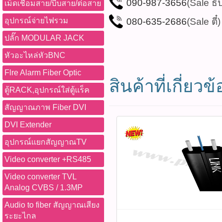
090-987-3656
(Sale ธิ
เม็ดเชื่อมสาย/บีบสาย/ต่อสาย
080-635-2686
(Sale ตี๋)
อุปกรณ์จ่ายไฟรวม
ปลั๊ก MODULAR JACK
หัวอะไหล่หัวBNC
Flre Alarm Fiber Optic
สินค้าที่เกี่ยวข้
ตู้RACK,อุปกรณ์ใส่ตู้แร็ค
สัญญาณภาพ Fiber DVI
DVI Extender
อุปกรณ์แยกสัญญาณTV
Video converter +RS485
Video converter TVL
Analog CVBS / 1.3MP
Audio to fiber สัญญาณเสียง
ระยะไกล