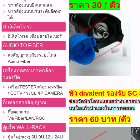
ราคา 30 / ตัว
ขากล้องแบบยึดเสากลม
ขากล้องแบบปรับระดับยืดหด
ได้
หัวอิเล็คโทรด
อิเล็คโทรด เชื่อมสายไฟเบอร์
AUDIO TO FIBER
ส่งสัญญาณเสียงระยะไกล
Audio Fiber
เครื่องทดสอบภาพกล้อง
วงจรปิด
เครื่องTESTERกล้องวงจรปิด
หัว divalent รองรับ S
/ CCTV 4ระบบ /IP CAMERA
ช่องวัดหัวโลหะแสงสว่างปลายป
กิ๊บตอกสายสัญญาณ
บนใยแก้วนำแสงในการทดสอบ
กิ๊บตอกสาย
ราคา 60 บาท /ตัว
ไฟ/Fiber/LAN/RG6
ตู้แร็ค WALL-RACK
ตู้แร็ค(rack) 6U,9U,12U,24U