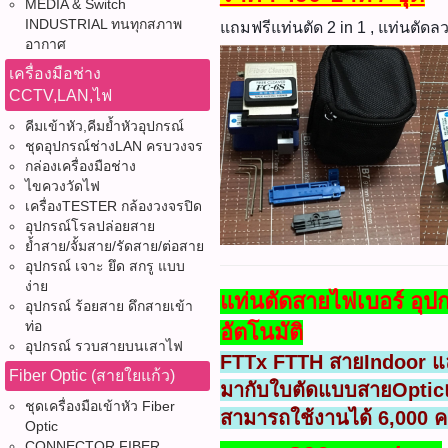
MEDIA & Switch
INDUSTRIAL ทนทุกสภาพ
แถมฟรีแท่นตัด 2 in 1 , แท่นตัดล
อากาศ
เครื่องมือช่าง
CCTV,LAN,ไฟ
คีมเข้าหัว,คีมย้ำหัวอุปกรณ์
ชุดอุปกรณ์ช่างLAN ครบวงจร
กล่องเครื่องมือช่าง
ไขควงวัดไฟ
เครื่องTESTER กล้องวงจรปิด
อุปกรณ์โรลปล่อยสาย
ย้ำสาย/จั้มสาย/รัดสาย/ต่อสาย
อุปกรณ์ เจาะ ยึด สกรู แบบ
ง่าย
แท่นตัดสายไฟเบอร์ อุป
อุปกรณ์ ร้อยสาย ดึกสายเข้า
ท่อ
อัตโนมัติ
อุปกรณ์ รวบสายบนเสาไฟ
FTTx FTTH สายIndoor แ
Fiber Optic (สายใยแก้ว)
มากับใบตัดแบบสายOptic
ชุดเครื่องมือเข้าหัว Fiber
สามารถใช้งานได้ 6,000 ค
Optic
CONNECTOR FIBER