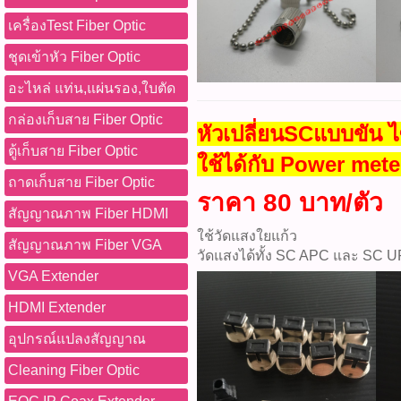
เครื่องTest Fiber Optic
ชุดเข้าหัว Fiber Optic
อะไหล่ แท่น,แผ่นรอง,ใบตัด
กล่องเก็บสาย Fiber Optic
หัวเปลี่ยนSCแบบขัน
ตู้เก็บสาย Fiber Optic
ใช้ได้กับ Power mete
ถาดเก็บสาย Fiber Optic
ราคา 80 บาท/ตัว
สัญญาณภาพ Fiber HDMI
ใช้วัดแสงใยแก้ว
สัญญาณภาพ Fiber VGA
วัดแสงได้ทั้ง SC APC และ SC 
VGA Extender
HDMI Extender
อุปกรณ์แปลงสัญญาณ
Cleaning Fiber Optic