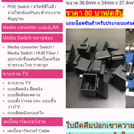
ขนาด 36.6mm x 34mm x 37.4m
POE Switch / สวิทช์พีโออี /
ราคา 80 บาท/ตลับ
จ่ายไฟกล้องIPและตัวกระจาย
สัญญาณ
แถมน็อตขันสำหรับประกอบแท่นต
Media converter แปลงLAN
Media Switch หลายช่อง
Media converter Switch /
Media Switch / HUB Fiber /
อุปกรณ์เชื่อมต่อกันเป็นเครือย
ข่ายระยะไกล ราคาถูก
ขาแขวน TV
ขาแขวน TV
แบบติดผนัง-ยึดผนัง
แบบยึดห้อยเพดาน
แบบตั้งวางจอ และ แบบชั้น
วางTV
แบบติดผนังแบบสวิง
เคเบิ้ลมาร์คเกอร์สาย
ใบมีดคีมปอกเขาควาย
เคเบิ้ลมาร์คเกอร์ Cable