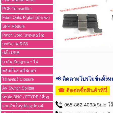
POE Transmltter
Fiber Optic Pigtail (พิกเทล)
SFP Module
Patch Cord (แพทคอร์ด)
บาลันรวมRG6
ปลั๊ก USB
บาลัน สัญญาณ + ไฟ
ตลับเก็บสายไฟเบอร์
📢 ติดตามโปรโมชั่นทั้ง
โค้ดเชอร์ Closure
AV Switch Splitter
☎ ติดต่อซื้อสินค้าที่นี่
หัวต่อ BNC / FTYPE / อื่นๆ
065-862-4063
(Sale โอ
สายสำเร็จรูปต่ออุปกรณ์