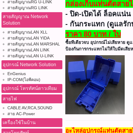
สายสัญญาณRG U-LINK
กล่องเก็บแท่นตัดสายไ
สายสัญญาณRG LINK
- ปิด-เปิดได้ ล็อคแน่น
สายสัญญาณ Network
- กันกระแทก (ดูแลรัก
Solution
สายสัญญาณLAN XLL
ราคา 80 บาท / ใบ
สายสัญญาณLAN YIDA
ซื้อทีเดียวจบ อุปกรณ์ไม่เสียหาย ดู
สายสัญญาณLAN MARSHAL
ป้องกันการกระแทกไม่ให้ใบมี
ดเสีย
สายสัญญาณLAN LINK
สายสัญญาณLAN U-LINK
อุปกรณ์ Network Solution
EnGenius
IP-COM(ไอพีคอม)
อุปกรณ์ โทรทัศน์ดาวเทียม
สายไฟ
CABLE AV,RCA,SOUND
สาย AC-Power
เครื่องใช้ในบ้าน
อะไหล่อุปกรณ์แท่นตัดสายไ
สายโทรศัพท์