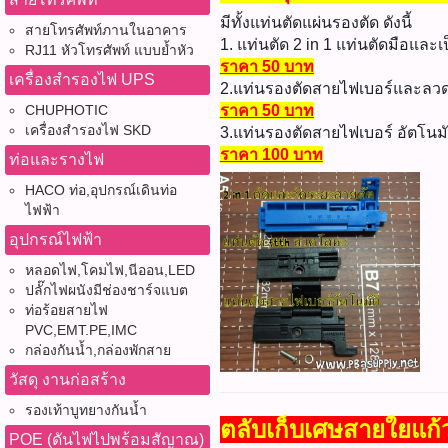
มีทั้งแท่นตัดแผ่นรองตัด ดังนี้
สายโทรศัพท์ภานในอาคาร
1. แท่นตัด 2 in 1 แท่นตัดมือและเ
RJ11 หัวโทรศัพท์ แบบย้ำหัว
ราคา 50 บาท
เครื่องสำรองไฟ UPS
2.แท่นรองตัดสายไฟเบอร์และลว
CHUPHOTIC
ราคา 50 บาท
เครื่องสำรองไฟ SKD
3.แท่นรองตัดสายไฟเบอร์ อัตโนมั
ราคา 100 บาท
ท่อและรางไฟ
HACO ท่อ,อุปกรณ์เดินท่อ
ไฟฟ้า
อุปกรณ์ไฟฟ้า
หลอดไฟ,โคมไฟ,นีออน,LED
ปลั๊กไฟผนังมีช่องชาร์จแบต
ท่อร้อยสายไฟ
PVC,EMT.PE,IMC
กล่องกันน้ำ,กล่องพักสาย
วัสดุ งานก่อสร้าง
รองเท้าบูทยางกันน้ำ
ตลับเก็บเศษสายใยแก้
POE (ดันไฟไปพร้อมสัญาณ)