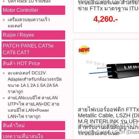
@peeranun8336 pichit.pb
ปลั๊ก Rack 1U รวมช่อง
Metallic Cable, LSZH (Distr
ระบบอินเตอร์เนต สำหรั
ข่าย FTTx มาตรฐาน ITU
INTERLINK รุ่น UFH9322 เ
Motor Controller
สัญญาณกล้องวงจรปิดและระ
4,260.-
เครื่องควบคุมความเร็ว
สำหรับใช้งานในโครงข่าย 
มอเตอร์
T G.657A2 โครงสร้างของส
Ruijie / Reyee
หนักเบา ทนทาน มีสายสลิงแก
(Solid Drop Cable) ซึ่งเห
PATCH PANEL CAT5e
ตามเสาโดยไม่ต้องเดินสาย สลิ
CAT6 CAT7
ไม่มีส่วนของโลหะ ไฟไม่ดู
ไฟฟ้า INTERLINK MIDYEA
สินค้า HOT Price
สูงสุด 70% จากปกติ ราคา 
อะแดปเตอร์ DC12V
ราคา 4,260 บาท รุ่น : UFH93
Adapterสำหรับกล้องวงจรปิด
P03414)​ ติดตามโปรโมชั่นท
ขนาด 1A 1.2A 1.5A 2A 5A
หมด WWW.PBASUPPLY.NET 
ราคาถูก
ที่นี้ 065-862-4063(sale โอ
สายLANแบบมีไฟ สายLAN
UTP+ไฟ สายLAN+DC สาย
Watcharapong.pbasupply
สายไฟเบอร์ออฟติก FTTx
แลนมีไฟ LAN+Power
987-3656 (saleธิป) ​ @p
Metallic Cable, LSZH (Di
LAN+ไฟ ราคาถูก
thanathip.pbasupply@gma
M.R INTERLINK รุ่น UF
2686 (sale ตี๋)
สินค้าใหม่
สายไฟเบอร์ออฟติก FTTx FL
สำหรับงานเดินสัญญาณก
@peeranun8336 pichit.pb
Metallic Cable, LSZH (Distr
ระบบอินเตอร์เนต
บทความที่น่าสนใจ